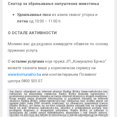
Сектор за збрињавање напуштених животиња
Удомљавање паса
из азила сваког уторка и
петка
од 10:00 – 11:00 h
О
ОСТАЛЕ АКТИВНОСТИ
Молимо вас да редовно измирујете обавезе по основу
пружених услуга.
О
осталим услугама
које пружа ЈП „Комунално Брчко“
можете сазнати више у корисничком сервису на
www.komunalno.ba
или контактирањем Позивног
центра 0800 505 07.
Svi članci objavljeni na internet stranici Radija Brčko (www.radiobrcko.ba)
isključivo su vlasništvo redakcije. Radio Brčko dopušta ograničeno i
povremeno prenošenje članaka sa svoje internet stranice u drugim medijima.
Drugi mediji smiju prenijeti informacije iz pojedinih članaka sa Internet
stranice Radija Brčko (www.radiobrcko.ba) isključivo kao kratku vijest od
najviše četiri reda (300 slovnih znakova), uz obavezno navođenje izvora
(Radio Brčko), pri čemu su on-line izdanja dužna objaviti link na originalni
tekst na web stranicu radiobrcko.ba, ukoliko s uredništvom portala nije
postignut dogovor o drugačijim uslovima. Radio Brčko je odlučan u
nastojanju da zaštiti svoje intelektualno vlasništvo i rad svojih autora.
Ukoliko se bilo koji dio teksta ili informacija iz teksta objavljenog na internet