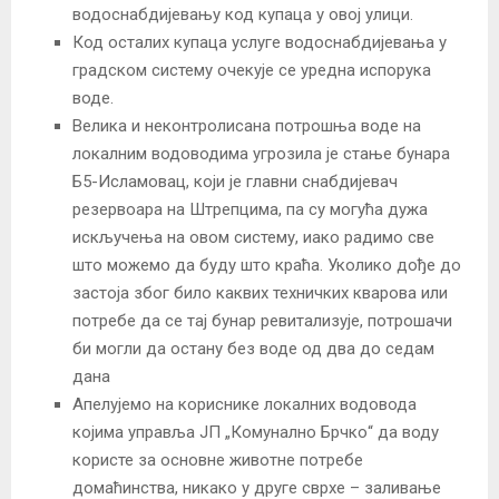
водоснабдијевању код купаца у овој улици.
Код осталих купаца услуге водоснабдијевања у
градском систему очекује се уредна испорука
воде.
Велика и неконтролисана потрошња воде на
локалним водоводима угрозила је стање бунара
Б5-Исламовац, који је главни снабдијевач
резервоара на Штрепцима, па су могућа дужа
искључења на овом систему, иако радимо све
што можемо да буду што краћа. Уколико дође до
застоја због било каквих техничких кварова или
потребе да се тај бунар ревитализује, потрошачи
би могли да остану без воде од два до седам
дана
Апелујемо на кориснике локалних водовода
којима управља ЈП „Комунално Брчко“ да воду
користе за основне животне потребе
домаћинства, никако у друге сврхе – заливање