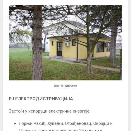
Фото: Архива
РЈ ЕЛЕКТРОДИСТРИБУЦИЈА
Застоји у испоруци електричне енергије:
Горњи Рахић, Хукељи, Ограђеновац, Окрајци и
Паланка, застој у трајању до 15 минута у