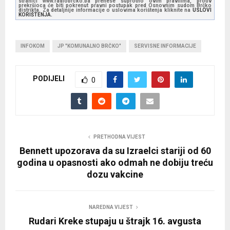
stranici www.radiobrcko.ba prenese suprotno ovim pravilima, protiv
prekršioca će biti pokrenut pravni postupak pred Osnovnim sudom Brčko
distrikta. Za detaljnije informacije o uslovima korištenja kliknite na
USLOVI
KORIŠTENJA.
INFOKOM
JP "KOMUNALNO BRČKO"
SERVISNE INFORMACIJE
PODIJELI
0
PRETHODNA VIJEST
Bennett upozorava da su Izraelci stariji od 60
godina u opasnosti ako odmah ne dobiju treću
dozu vakcine
NAREDNA VIJEST
Rudari Kreke stupaju u štrajk 16. avgusta