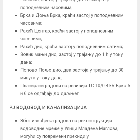
поподневним часовима;
Брка и Доња Брка, краћи застој у поподневним
часовима;
Рахић Центар, краћи застој у поподневним
часовима;
Рахић дио, краћи застој у поподневним сатима;
Зовик мањи дио, застој у трајању до 1 h у току
дана;
Попово Поље дио, два застоја у трајању до 30
минута у току дана;
Планирани радови на ревизији ТС 10/0,4 kV Брка 5
и 6 се одгађају до даљњег.
РЈ ВОДОВОД И КАНАЛИЗАЦИЈА
Због извођења радова на реконструкцији
водоводне мреже у Улици Младена Маглова,
могући су повремени прекиди у