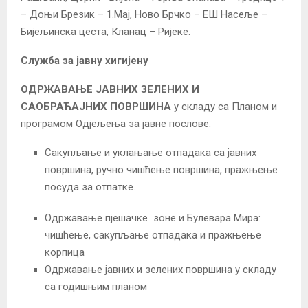
– Доњи Брезик – 1.Мај, Ново Брчко – ЕШ Насеље –
Бијељинска цеста, Кланац – Ријеке.
Служба за јавну хигијену
ОДРЖАВАЊЕ ЈАВНИХ ЗЕЛЕНИХ И
САОБРАЋАЈНИХ ПОВРШИНА
у складу са Планом и
програмом Одјељења за јавне послове:
Сакупљање и уклањање отпадака са јавних
површина, ручно чишћење површина, пражњење
посуда за отпатке.
Одржавање пјешачке зоне и Булевара Мира:
чишћење, сакупљање отпадака и пражњење
корпица
Одржавање јавних и зелених површина у складу
са годишњим планом