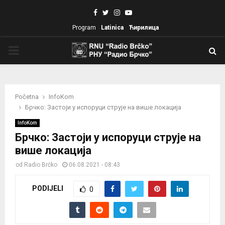
Facebook
Twitter
Instagram
Youtube
Program
Latinica
Ћирилица
PRIMARY
MENU
Početna
InfoKom
Брчко: Застоји у испоруци струје на више локација
InfoKom
Брчко: Застоји у испоруци струје на
више локација
od
Radio Brčko
06.08.2021 - 08:43
PODIJELI
0