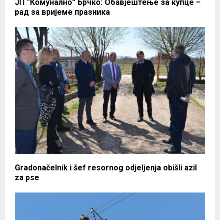
ЈП “Комунално” Брчко: Обавјештење за купце –
рад за вријеме празника
Gradonačelnik i šef resornog odjeljenja obišli azil
za pse