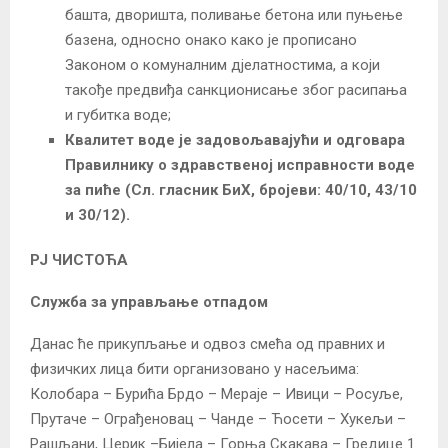
башта, дворишта, поливање бетона или пуњење
базена, односно онако како је прописано
Законом о комуналним дјелатностима, а који
такође предвиђа санкционисање због расипања
и губитка воде;
Квалитет воде је задовољавајући и одговара
Правилнику о здравственој исправности воде
за пиће (Сл. гласник БиХ, бројеви: 40/10, 43/10
и 30/12).
РЈ ЧИСТОЋА
Служба за управљање отпадом
Данас ће прикупљање и одвоз смећа од правних и
физичких лица бити организовано у насељима:
Колобара – Бурића Брдо – Мераје – Ивици – Росуље,
Прутаче – Ограђеновац – Чанде – Ћосети – Хукељи –
Рашљани, Церик –Бијела – Горња Скакава – Гредице 1