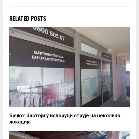
RELATED POSTS
Брчко: Застоји у испоруци струје на неколико
локација