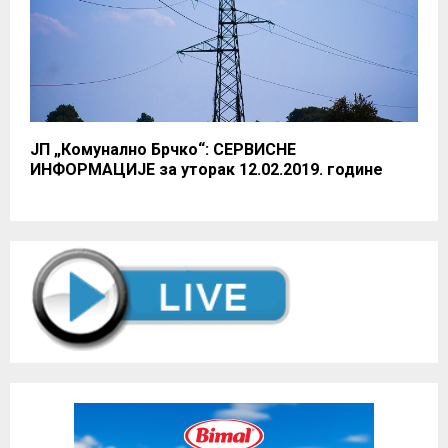
ЈП „Комунално Брчко“: СЕРВИСНЕ
ИНФОРМАЦИЈЕ за уторак 12.02.2019. године