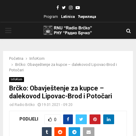
Facebook
Twitter
Instagram
Youtube
Program
Latinica
Ћирилица
PRIMARY
MENU
Početna
InfoKom
Brčko: Obavještenje za kupce – dalekovod Lipovac-Brod i
Potočari
InfoKom
Brčko: Obavještenje za kupce –
dalekovod Lipovac-Brod i Potočari
od
Radio Brčko
19.01.2021 - 09:20
PODIJELI
0