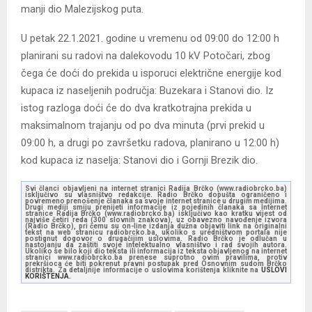
manji dio Malezijskog puta.
U petak 22.1.2021. godine u vremenu od 09:00 do 12:00 h
planirani su radovi na dalekovodu 10 kV Potočari, zbog
čega će doći do prekida u isporuci električne energije kod
kupaca iz naseljenih područja: Buzekara i Stanovi dio. Iz
istog razloga doći će do dva kratkotrajna prekida u
maksimalnom trajanju od po dva minuta (prvi prekid u
09:00 h, a drugi po završetku radova, planirano u 12:00 h)
kod kupaca iz naselja: Stanovi dio i Gornji Brezik dio.
Svi članci objavljeni na internet stranici Radija Brčko (www.radiobrcko.ba)
isključivo su vlasništvo redakcije. Radio Brčko dopušta ograničeno i
povremeno prenošenje članaka sa svoje internet stranice u drugim medijima.
Drugi mediji smiju prenijeti informacije iz pojedinih članaka sa Internet
stranice Radija Brčko (www.radiobrcko.ba) isključivo kao kratku vijest od
najviše četiri reda (300 slovnih znakova), uz obavezno navođenje izvora
(Radio Brčko), pri čemu su on-line izdanja dužna objaviti link na originalni
tekst na web stranicu radiobrcko.ba, ukoliko s uredništvom portala nije
postignut dogovor o drugačijim uslovima. Radio Brčko je odlučan u
nastojanju da zaštiti svoje intelektualno vlasništvo i rad svojih autora.
Ukoliko se bilo koji dio teksta ili informacija iz teksta objavljenog na internet
stranici www.radiobrcko.ba prenese suprotno ovim pravilima, protiv
prekršioca će biti pokrenut pravni postupak pred Osnovnim sudom Brčko
distrikta. Za detaljnije informacije o uslovima korištenja kliknite na
USLOVI
KORIŠTENJA.