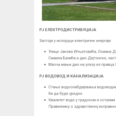
РЈ ЕЛЕКТРОДИСТРИБУЦИЈА
Застоји у испоруци електричне енергије:
Улице Јакова Игњатовића, Османа Де
Смаила Балића и дио Дејтонске, застој
Маоча мањи дио на улазу из правца Г
РЈ ВОДОВОД И КАНАЛИЗАЦИЈА
.
Стање водоснабдијевања водоводних
би да буде уредно.
Квалитет воде у градском и осталим
Правилнику о здравственој исправнос