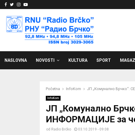
Facebook
Twitter
Instagram
Youtube
NASLOVNA
NOVOSTI
KULTURA
SPORT
MAGAZ
Početna
InfoKom
ЈП „Комунално Брчко“: С
InfoKom
ЈП „Комунално Брчк
ИНФОРМАЦИЈЕ за чет
od
Radio Brčko
03.10.2019 - 09:08