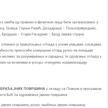
з смећа од правних и физичких лица бити организовано у
ка, Грчица, Горњи Рахић, Диздаруша – Пољопривредник,
, Бродуша – Стари Расадник – Брод лијева страна.
, отежано је прикупљање отпада у уским улицама, сокацима
гућности, преносиће комунални отпад ручно на локације
е молимо за разумијевање и сарадњу, те одлагање отпада у
ова на возилима и ускоро очекујемо нормализацију
ОБРАЋАЈНИХ ПОВРШИНА
у складу са Планом и програмом
кта БиХ за одржавање јавних површина:
јавних површина, ручно чишћење јавних површина,