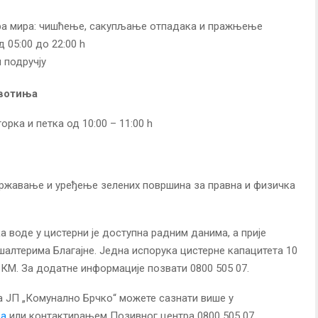
ра мира: чишћење, сакупљање отпадака и пражњење
 05:00 до 22:00 h
 подручју
ивотиња
орка и петка од 10:00 – 11:00 h
жавање и уређење зелених површина за правна и физичка
а воде у цистерни је доступна радним данима, а прије
шалтерима Благајне. Једна испорука цистерне капацитета 10
 КМ. За додатне информације позвати 0800 505 07.
а ЈП „Комунално Брчко“ можете сазнати више у
ба
или контактирањем Позивног центра 0800 505 07.