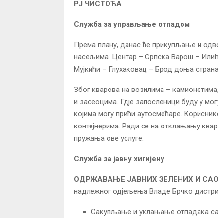
РЈ ЧИСТОЋА
Служба за управљање отпадом
Према плану, данас ће прикупљање и одво
насељима: Центар – Српска Варош – Илић
Мујкићи – Глухаковац – Брод доња страна
Због кварова на возилима – камионетима
и засеоцима. Гдје запосленици буду у мо
којима могу прићи аутосмећаре. Корисник
контејнерима. Ради се на отклањању квар
пружања ове услуге.
Служба за јавну хигијену
ОДРЖАВАЊЕ ЈАВНИХ ЗЕЛЕНИХ И СА
надлежног одјељења Владе Брчко дистри
Сакупљање и уклањање отпадака са 