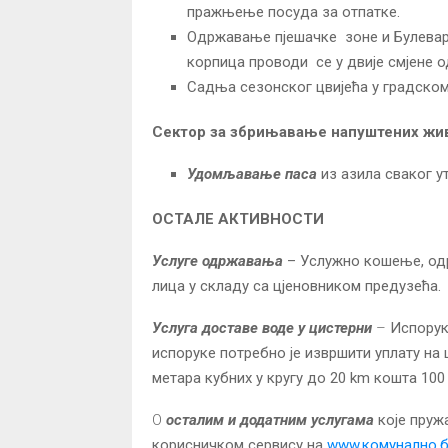
пражњење посуда за отпатке.
Одржавање пјешачке зоне и Булева
корпица проводи се у двије смјене од
Садња сезонског цвијећа у градском
Сектор за збрињавање напуштених ж
Удомљавање паса
из азила сваког ут
ОСТАЛЕ АКТИВНОСТИ
Услуге одржавања
– Услужно кошење, одр
лица у складу са цјеновником предузећа.
Услуга доставе воде у цистерни
–
Испорук
испоруке потребно је извршити уплату на 
метара кубних у кругу до 20 km кошта 100
О
осталим и додатним услугама
које пруж
корисничком сервису на
www.комунално.