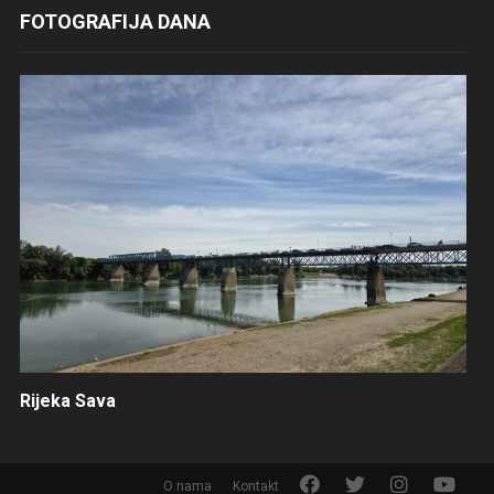
FOTOGRAFIJA DANA
Rijeka Sava
F
T
I
Y
O nama
Kontakt