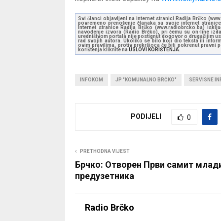
Svi članci objavljeni na internet stranici Radija Brčko (w
povremeno prenošenje članaka sa svoje internet stranice 
Internet stranice Radija Brčko (www.radiobrcko.ba) isklj
navođenje izvora (Radio Brčko), pri čemu su on-line izdan
uredništvom portala nije postignut dogovor o drugačijim usl
rad svojih autora. Ukoliko se bilo koji dio teksta ili inf
ovim pravilima, protiv prekršioca će biti pokrenut pravni
korištenja kliknite na
USLOVI KORIŠTENJA.
INFOKOM
JP "KOMUNALNO BRČKO"
SERVISNE I
PODIJELI
0
PRETHODNA VIJEST
Брчко: Отворен Први самит млад
предузетника
Radio Brčko