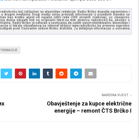
ww.radiobrcko.ba) isključivo su vlasništvo redakcije. Radio Brčko dopušta ograničeno i
u drugim medijima. Drugi mediji smiju prenijeti informacije iz pojedinih članaka sa
učivo kao kratku vijest od najviše četiri reda (300 slovnih znakova), uz obavezno
ja dužna objaviti link na originalni tekst na web stranicu radiobrcko.ba, ukoliko s
ovima. Radio Brčko je odlučan u nastojanju da zaštiti svoje intelektualno vlasništvo i
ormacija iz teksta objavljenog na internet stranici www.radiobrcko.ba prenese suprotno
 postupak pred Osnovnim sudom Brčko distrikta. Za detaljnije informacije o uslovima
NFORMACIJE
NAREDNA VIJEST
их
Obavještenje za kupce električne
energije – remont ČTS Brčko I