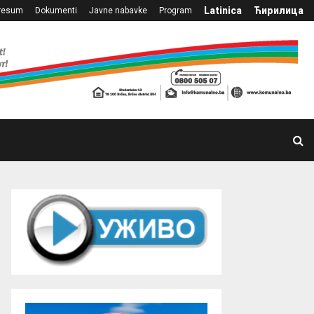
Latinica
Ћирилица
resum
Dokumenti
Javne nabavke
Program