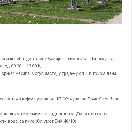
рвишевића, дио Улице Бакије Селимовића, Првомајска,
 од 09:00 – 13:00 h;
орњег Рахића, могућ застој у трајању од 1 h током дана;
 система којима управља ЈП “Комунално Брчко” требало
 локалним системима је задовољавајући и одговара
ти воде за пиће (Сл. лист БиХ 40/10).