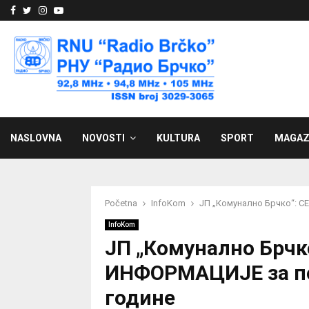
Facebook
Twitter
Instagram
Youtube
NASLOVNA
NOVOSTI
KULTURA
SPORT
MAGAZ
Početna
InfoKom
ЈП „Комунално Брчко“: С
InfoKom
ЈП „Комунално Брчк
ИНФОРМАЦИЈЕ за по
године