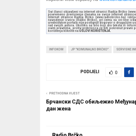
Svi članci objavljeni na internet stranici Radija Brčko (w
povremeno prenošenje članaka sa svoje internet stranice 
Internet stranice Radija Brčko (www.radiobrcko.ba) isklj
navođenje izvora (Radio Brčko), pri čemu su on-line izdan
uredništvom portala nije postignut dogovor o drugačijim usl
rad svojih autora. Ukoliko se bilo koji dio teksta ili inf
ovim pravilima, protiv prekršioca će biti pokrenut pravni
korištenja kliknite na
USLOVI KORIŠTENJA.
INFOKOM
JP "KOMUNALNO BRČKO"
SERVISNE I
PODIJELI
0
PRETHODNA VIJEST
Брчански СДС обиљежио Међуна
дан жена
Radio Brčko