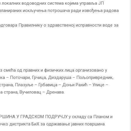
 локалних водоводних система којима управља ЈП
а планираних искључења потрошача ради извођења радова
одговара Правилнику о здравственој исправности воде за
з смећа од правних и физичких лица организовано у
ка – Поточари, Грчица, Диздаруша – Пољопривредник,
страна, Плазуље – Грбавица – Доњи Рахић – Улице –
а страна, Вучиловац – Дренава.
ИНА У ГРАДСКОМ ПОДРУЧЈУ у складу са Планом и
чко дистрикта БиХ за одржавање јавних површина.