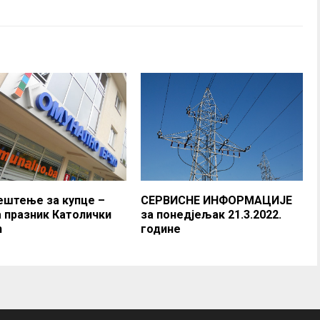
ештење за купце –
СЕРВИСНЕ ИНФОРМАЦИЈЕ
а празник Католички
за понедјељак 21.3.2022.
ћ
године