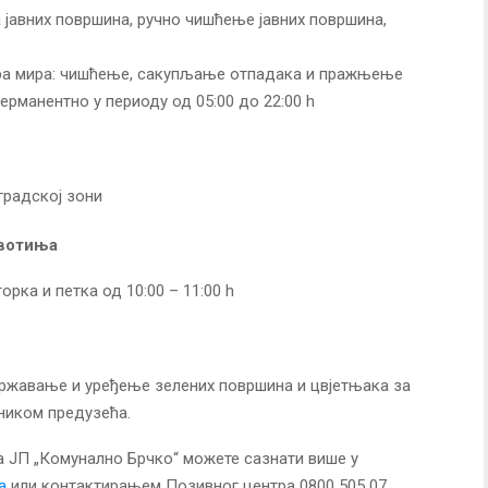
јавних површина, ручно чишћење јавних површина,
ра мира: чишћење, сакупљање отпадака и пражњење
ерманентно у периоду од 05:00 до 22:00 h
градској зони
ивотиња
орка и петка од 10:00 – 11:00 h
жавање и уређење зелених површина и цвјетњака за
вником предузећа.
а ЈП „Комунално Брчко“ можете сазнати више у
a
или контактирањем Позивног центра 0800 505 07.