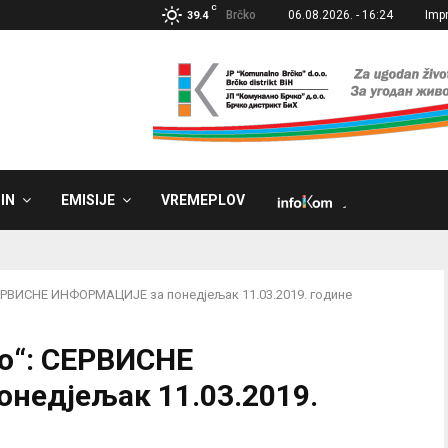
C
Brčko
06.08.2026. - 16:24
Imp
39.4
IN
EMISIJE
VREMEPLOV
˼
ЕРВИСНЕ ИНФОРМАЦИЈЕ за понедјељак 11.03.2019. године
о“: СЕРВИСНЕ
недјељак 11.03.2019.