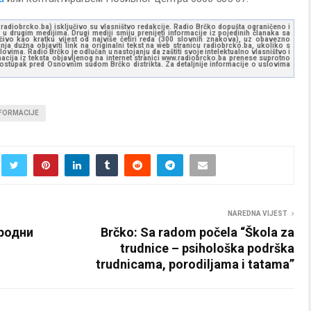
ww.radiobrcko.ba) isključivo su vlasništvo redakcije. Radio Brčko dopušta ograničeno i
u drugim medijima. Drugi mediji smiju prenijeti informacije iz pojedinih članaka sa
učivo kao kratku vijest od najviše četiri reda (300 slovnih znakova), uz obavezno
ja dužna objaviti link na originalni tekst na web stranicu radiobrcko.ba, ukoliko s
ovima. Radio Brčko je odlučan u nastojanju da zaštiti svoje intelektualno vlasništvo i
ormacija iz teksta objavljenog na internet stranici www.radiobrcko.ba prenese suprotno
 postupak pred Osnovnim sudom Brčko distrikta. Za detaljnije informacije o uslovima
NFORMACIJE
NAREDNA VIJEST
родни
Brčko: Sa radom počela “Škola za
trudnice – psihološka podrška
trudnicama, porodiljama i tatama”