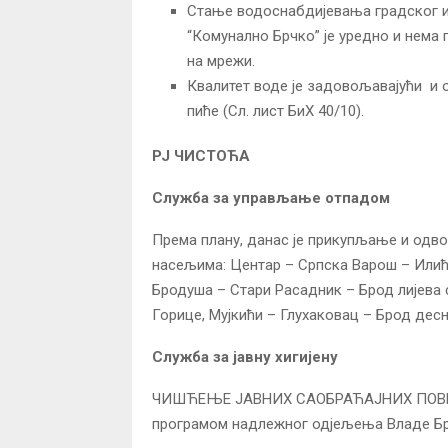
Стање водоснабдијевања градског и
“Комунално Брчко” је уредно и нем
на мрежи.
Квалитет воде је задовољавајући и 
пиће (Сл. лист БиХ 40/10).
РЈ ЧИСТОЋА
Служба за управљање отпадом
Према плану, данас је прикупљање и одво
насељима: Центар – Српска Варош – Илић
Бродуша – Стари Расадник – Брод лијева 
Горице, Мујкићи – Глухаковац – Брод десн
Служба за јавну хигијену
ЧИШЋЕЊЕ ЈАВНИХ САОБРАЋАЈНИХ ПОВРШ
програмом надлежног одјељења Владе Бр