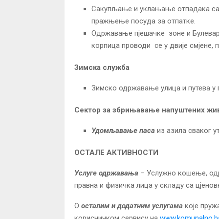
Сакупљање и уклањање отпадака са 
пражњење посуда за отпатке.
Одржавање пјешачке зоне и Булева
корпица проводи се у двије смјене, п
Зимска служба
Зимско одржавање улица и путева у 
Сектор за збрињавање напуштених ж
Удомљавање паса
из азила сваког ут
ОСТАЛЕ АКТИВНОСТИ
Услуге одржавања
– Услужно кошење, одр
правна и физичка лица у складу са цјено
О
осталим и додатним услугама
које пруж
корисничком сервису на
www.komunalno.b