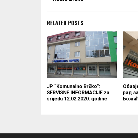
RELATED POSTS
JP “Komunalno Brčko”:
Обавј
SERVISNE INFORMACIJE za
рад з
srijedu 12.02.2020. godine
Божи