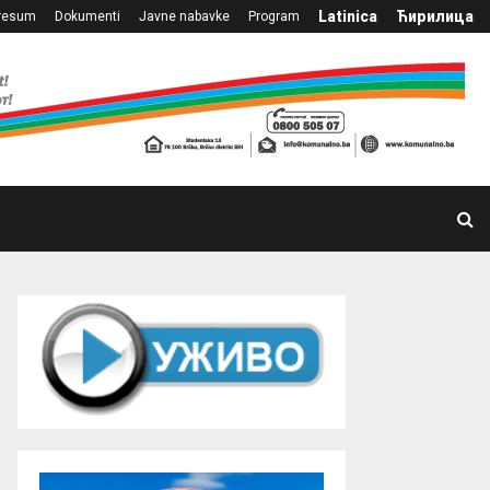
Latinica
Ћирилица
resum
Dokumenti
Javne nabavke
Program