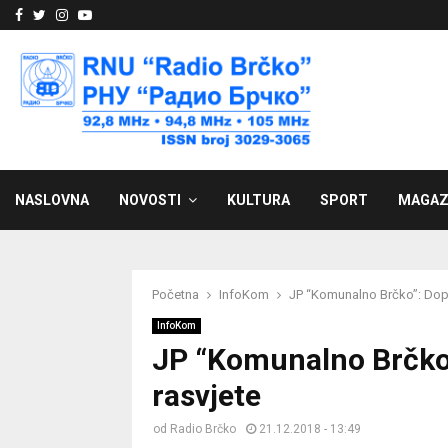
Facebook
Twitter
Instagram
Youtube
NASLOVNA
NOVOSTI
KULTURA
SPORT
MAGAZ
Početna
InfoKom
JP “Komunalno Brčko”: Dop
InfoKom
JP “Komunalno Brčko
rasvjete
od
Radio Brčko
21.12.2018 - 13:49