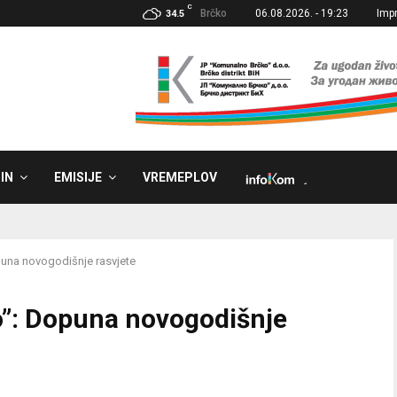
C
Brčko
06.08.2026. - 19:23
Imp
34.5
IN
EMISIJE
VREMEPLOV
˼
una novogodišnje rasvjete
”: Dopuna novogodišnje