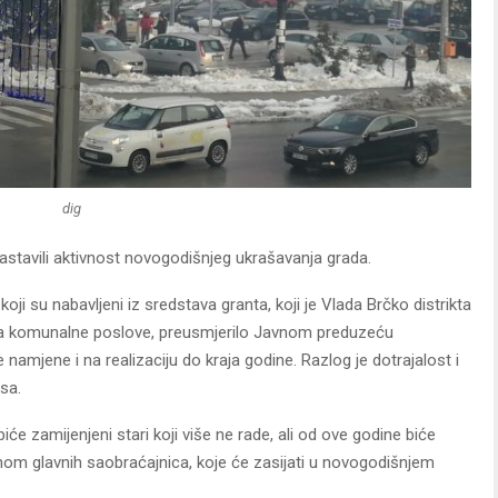
dig
stavili aktivnost novogodišnjeg ukrašavanja grada.
oji su nabavljeni iz sredstava granta, koji je Vlada Brčko distrikta
za komunalne poslove, preusmjerilo Javnom preduzeću
amjene i na realizaciju do kraja godine. Razlog je dotrajalost i
sa.
e zamijenjeni stari koji više ne rade, ali od ove godine biće
avnom glavnih saobraćajnica, koje će zasijati u novogodišnjem