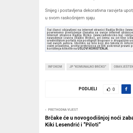
Snijeg i postavljena dekorativna rasvjeta upo
u svom raskošnijem sjaju.
Svi članci objavljeni na internet stranici Radija Brčko (w
povremeno prenošenje članaka sa svoje internet stranice 
Internet stranice Radija Brčko (www.radiobrcko.ba) isklj
navođenje izvora (Radio Brčko), pri čemu su on-line izdan
uredništvom portala nije postignut dogovor o drugačijim usl
rad svojih autora. Ukoliko se bilo koji dio teksta ili inf
ovim pravilima, protiv prekršioca će biti pokrenut pravni
korištenja kliknite na
USLOVI KORIŠTENJA.
INFOKOM
JP "KOMUNALNO BRČKO"
OBAVJEŠTE
PODIJELI
0
PRETHODNA VIJEST
Brčake će u novogodišnjoj noći zaba
Kiki Lesendrić i “Piloti”