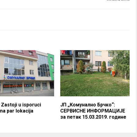
 Zastoji u isporuci
ЈП „Комунално Брчко“:
 na par lokacija
СЕРВИСНЕ ИНФОРМАЦИЈЕ
за петак 15.03.2019. године