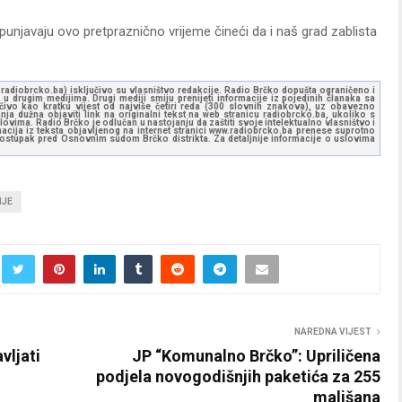
tpunjavaju ovo pretpraznično vrijeme čineći da i naš grad zablista
ww.radiobrcko.ba) isključivo su vlasništvo redakcije. Radio Brčko dopušta ograničeno i
u drugim medijima. Drugi mediji smiju prenijeti informacije iz pojedinih članaka sa
učivo kao kratku vijest od najviše četiri reda (300 slovnih znakova), uz obavezno
ja dužna objaviti link na originalni tekst na web stranicu radiobrcko.ba, ukoliko s
ovima. Radio Brčko je odlučan u nastojanju da zaštiti svoje intelektualno vlasništvo i
ormacija iz teksta objavljenog na internet stranici www.radiobrcko.ba prenese suprotno
 postupak pred Osnovnim sudom Brčko distrikta. Za detaljnije informacije o uslovima
NJE
NAREDNA VIJEST
vljati
JP “Komunalno Brčko”: Upriličena
podjela novogodišnjih paketića za 255
mališana