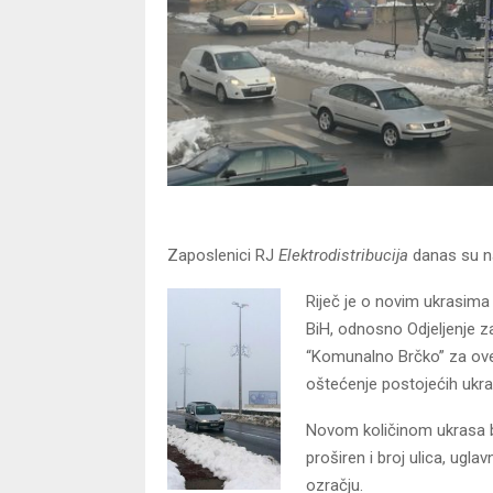
Zaposlenici RJ
Elektrodistribucija
danas su na
Riječ je o novim ukrasima k
BiH, odnosno Odjeljenje 
“Komunalno Brčko” za ove n
oštećenje postojećih ukra
Novom količinom ukrasa bić
proširen i broj ulica, ugl
ozračju.