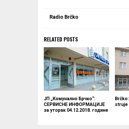
Radio Brčko
RELATED POSTS
ЈП „Комунално Брчко“:
Brčko:
СЕРВИСНЕ ИНФОРМАЦИЈЕ
struje
за уторак 04.12.2018. године