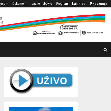
Latinica
Ћирилица
resum
Dokumenti
Javne nabavke
Program