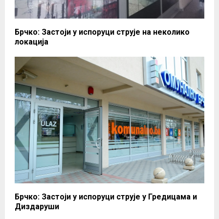
Брчко: Застоји у испоруци струје на неколико
локација
Брчко: Застоји у испоруци струје у Гредицама и
Диздаруши