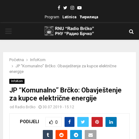
Facebook
Twitter
Instagram
Youtube
Program
Latinica
Ћирилица
PRIMARY
MENU
Početna
InfoKom
JP “Komunalno” Brčko: Obavještenje za kupce električne
energije
InfoKom
JP “Komunalno” Brčko: Obavještenje
za kupce električne energije
od
Radio Brčko
30.07.2019 - 15:12
PODIJELI
0