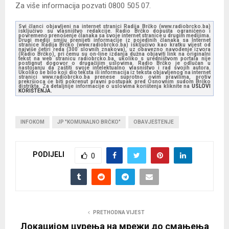
Za više informacija pozvati 0800 505 07.
Svi članci objavljeni na internet stranici Radija Brčko (www.radiobrcko.ba)
isključivo su vlasništvo redakcije. Radio Brčko dopušta ograničeno i
povremeno prenošenje članaka sa svoje internet stranice u drugim medijima.
Drugi mediji smiju prenijeti informacije iz pojedinih članaka sa Internet
stranice Radija Brčko (www.radiobrcko.ba) isključivo kao kratku vijest od
najviše četiri reda (300 slovnih znakova), uz obavezno navođenje izvora
(Radio Brčko), pri čemu su on-line izdanja dužna objaviti link na originalni
tekst na web stranicu radiobrcko.ba, ukoliko s uredništvom portala nije
postignut dogovor o drugačijim uslovima. Radio Brčko je odlučan u
nastojanju da zaštiti svoje intelektualno vlasništvo i rad svojih autora.
Ukoliko se bilo koji dio teksta ili informacija iz teksta objavljenog na internet
stranici www.radiobrcko.ba prenese suprotno ovim pravilima, protiv
prekršioca će biti pokrenut pravni postupak pred Osnovnim sudom Brčko
distrikta. Za detaljnije informacije o uslovima korištenja kliknite na
USLOVI
KORIŠTENJA.
INFOKOM
JP "KOMUNALNO BRČKO"
OBAVJEŠTENJE
PODIJELI
0
PRETHODNA VIJEST
Локацијом цурења на мрежи до смањења