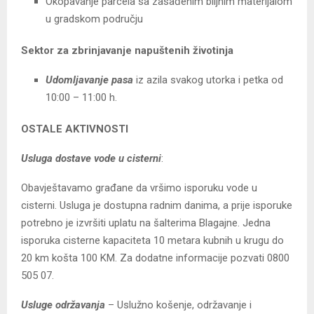
Okopavanje parcela sa zasađenim biljnim materijalom
u gradskom području
Sektor za zbrinjavanje napuštenih životinja
Udomljavanje pasa
iz azila svakog utorka i petka od
10:00 – 11:00 h.
OSTALE AKTIVNOSTI
Usluga dostave vode u cisterni
:
Obavještavamo građane da vršimo isporuku vode u
cisterni. Usluga je dostupna radnim danima, a prije isporuke
potrebno je izvršiti uplatu na šalterima Blagajne. Jedna
isporuka cisterne kapaciteta 10 metara kubnih u krugu do
20 km košta 100 KM. Za dodatne informacije pozvati 0800
505 07.
Usluge održavanja
– Uslužno košenje, održavanje i