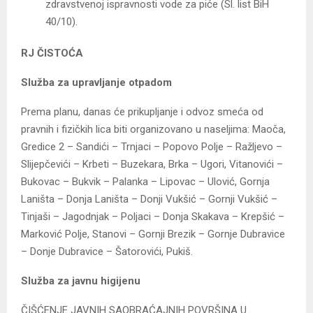
zdravstvenoj ispravnosti vode za piće (Sl. list BiH
40/10).
RJ ČISTOĆA
Služba za upravljanje otpadom
Prema planu, danas će prikupljanje i odvoz smeća od
pravnih i fizičkih lica biti organizovano u naseljima: Maoča,
Gredice 2 – Sandići – Trnjaci – Popovo Polje – Ražljevo –
Slijepčevići – Krbeti – Buzekara, Brka – Ugori, Vitanovići –
Bukovac – Bukvik – Palanka – Lipovac – Ulović, Gornja
Laništa – Donja Laništa – Donji Vukšić – Gornji Vukšić –
Tinjaši – Jagodnjak – Poljaci – Donja Skakava – Krepšić –
Marković Polje, Stanovi – Gornji Brezik – Gornje Dubravice
– Donje Dubravice – Šatorovići, Pukiš.
Služba za javnu higijenu
ČIŠĆENJE JAVNIH SAOBRAĆAJNIH POVRŠINA U