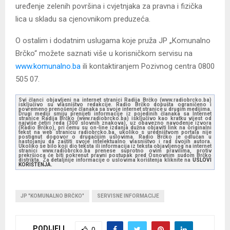
uređenje zelenih površina i cvjetnjaka za pravna i fizička
lica u skladu sa cjenovnikom preduzeća.
O ostalim i dodatnim uslugama koje pruža JP „Komunalno
Brčko“ možete saznati više u korisničkom servisu na
www.komunalno.ba
ili kontaktiranjem Pozivnog centra 0800
505 07.
Svi članci objavljeni na internet stranici Radija Brčko (www.radiobrcko.ba)
isključivo su vlasništvo redakcije. Radio Brčko dopušta ograničeno i
povremeno prenošenje članaka sa svoje internet stranice u drugim medijima.
Drugi mediji smiju prenijeti informacije iz pojedinih članaka sa Internet
stranice Radija Brčko (www.radiobrcko.ba) isključivo kao kratku vijest od
najviše četiri reda (300 slovnih znakova), uz obavezno navođenje izvora
(Radio Brčko), pri čemu su on-line izdanja dužna objaviti link na originalni
tekst na web stranicu radiobrcko.ba, ukoliko s uredništvom portala nije
postignut dogovor o drugačijim uslovima. Radio Brčko je odlučan u
nastojanju da zaštiti svoje intelektualno vlasništvo i rad svojih autora.
Ukoliko se bilo koji dio teksta ili informacija iz teksta objavljenog na internet
stranici www.radiobrcko.ba prenese suprotno ovim pravilima, protiv
prekršioca će biti pokrenut pravni postupak pred Osnovnim sudom Brčko
distrikta. Za detaljnije informacije o uslovima korištenja kliknite na
USLOVI
KORIŠTENJA.
JP "KOMUNALNO BRČKO"
SERVISNE INFORMACIJE
PODIJELI
0