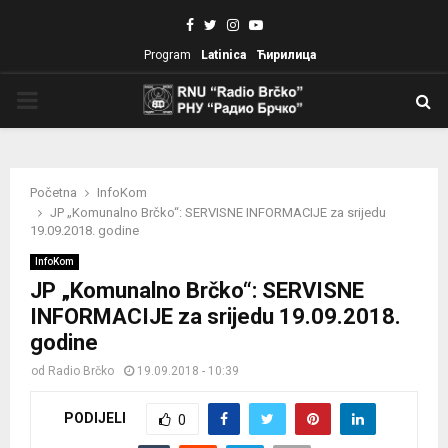
Facebook
Twitter
Instagram
Youtube
Program
Latinica
Ћирилица
PRIMARY
MENU
Početna
InfoKom
JP „Komunalno Brčko“: SERVISNE INFORMACIJE za srijedu
19.09.2018. godine
InfoKom
JP „Komunalno Brčko“: SERVISNE
INFORMACIJE za srijedu 19.09.2018.
godine
od
Radio Brčko
19.09.2018 - 10:39
PODIJELI
0