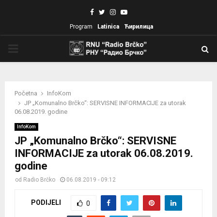
Facebook
Twitter
Instagram
Youtube
Program
Latinica
Ћирилица
PRIMARY
MENU
Početna
InfoKom
JP „Komunalno Brčko“: SERVISNE INFORMACIJE za utorak
06.08.2019. godine
InfoKom
JP „Komunalno Brčko“: SERVISNE
INFORMACIJE za utorak 06.08.2019.
godine
od
Radio Brčko
06.08.2019 - 09:12
PODIJELI
0