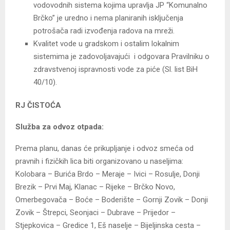
vodovodnih sistema kojima upravlja JP “Komunalno
Brčko” je uredno i nema planiranih isključenja
potrošača radi izvođenja radova na mreži.
Kvalitet vode u gradskom i ostalim lokalnim
sistemima je zadovoljavajući i odgovara Pravilniku o
zdravstvenoj ispravnosti vode za piće (Sl. list BiH
40/10).
RJ ČISTOĆA
Služba za odvoz otpada:
Prema planu, danas će prikupljanje i odvoz smeća od
pravnih i fizičkih lica biti organizovano u naseljima:
Kolobara – Burića Brdo – Meraje – Ivici – Rosulje, Donji
Brezik – Prvi Maj, Klanac – Rijeke – Brčko Novo,
Omerbegovača – Boće – Boderište – Gornji Zovik – Donji
Zovik – Štrepci, Seonjaci – Dubrave – Prijedor –
Stjepkovica – Gredice 1, Eš naselje – Bijeljinska cesta –