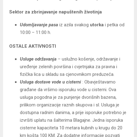
Sektor za zbrinjavanje napuštenih životinja
Udomljavanje pasa
iz azila svakog
utorka
i petka od
10:00 – 11:00 h.
OSTALE AKTIVNOSTI
Usluge održavanja
– uslužno košenje, održavanje i
uređenje zelenih površina i cvjetnjaka za pravna i
fizička lica u skladu sa cjenovnikom preduzeća.
Usluga dostave vode u cisterni
: Obavještavamo
građane da vršimo isporuku vode u cisterni. Ova
usluga pogodna je za punjenje dvorišnih bazena,
prilikom organizacije raznih skupova i sl. Usluga je
dostupna radnim danima, a prije isporuke potrebno je
izvršiti uplatu na šalterima Blagajne. Jedna isporuka
cisterne kapaciteta 10 metara kubnih u krugu do 20
km košta 100 KM. Za dodatne informacije pozvati