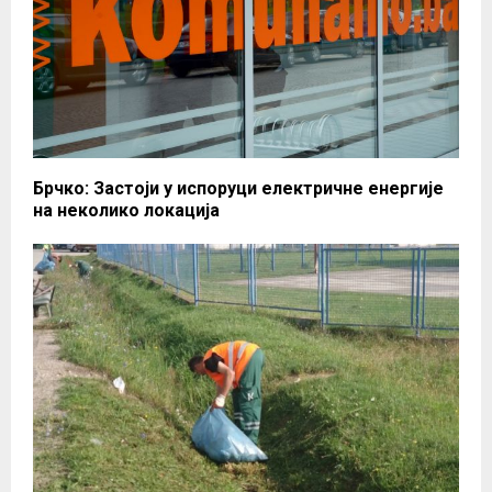
Брчко: Застоји у испоруци електричне енергијe
на неколико локација