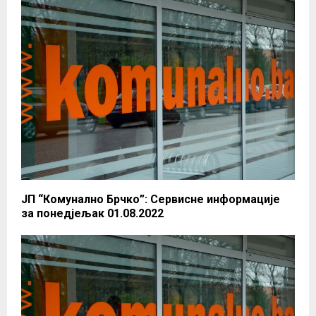
ЈП “Комунално Брчко”: Сервисне информације
за понедјељак 01.08.2022