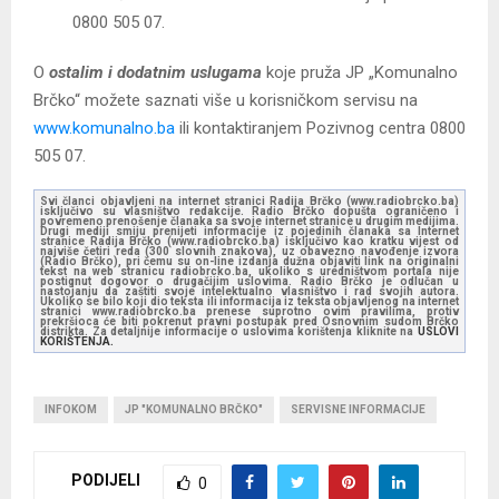
0800 505 07.
O
ostalim i dodatnim uslugama
koje pruža JP „Komunalno
Brčko“ možete saznati više u korisničkom servisu na
www.komunalno.ba
ili kontaktiranjem Pozivnog centra 0800
505 07.
Svi članci objavljeni na internet stranici Radija Brčko (www.radiobrcko.ba)
isključivo su vlasništvo redakcije. Radio Brčko dopušta ograničeno i
povremeno prenošenje članaka sa svoje internet stranice u drugim medijima.
Drugi mediji smiju prenijeti informacije iz pojedinih članaka sa Internet
stranice Radija Brčko (www.radiobrcko.ba) isključivo kao kratku vijest od
najviše četiri reda (300 slovnih znakova), uz obavezno navođenje izvora
(Radio Brčko), pri čemu su on-line izdanja dužna objaviti link na originalni
tekst na web stranicu radiobrcko.ba, ukoliko s uredništvom portala nije
postignut dogovor o drugačijim uslovima. Radio Brčko je odlučan u
nastojanju da zaštiti svoje intelektualno vlasništvo i rad svojih autora.
Ukoliko se bilo koji dio teksta ili informacija iz teksta objavljenog na internet
stranici www.radiobrcko.ba prenese suprotno ovim pravilima, protiv
prekršioca će biti pokrenut pravni postupak pred Osnovnim sudom Brčko
distrikta. Za detaljnije informacije o uslovima korištenja kliknite na
USLOVI
KORIŠTENJA.
INFOKOM
JP "KOMUNALNO BRČKO"
SERVISNE INFORMACIJE
PODIJELI
0