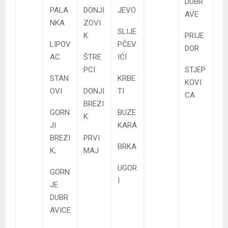
DUBR
PALA
DONJI
JEVO
AVE
NKA
ZOVI
SLIJE
K
PRIJE
LIPOV
PČEV
DOR
AC
ŠTRE
IĆI
PCI
STJEP
STAN
KRBE
KOVI
OVI
DONJI
TI
CA
BREZI
GORN
BUZE
K
JI
KARA
BREZI
PRVI
BRKA
K,
MAJ
UGOR
GORN
I
JE
DUBR
AVICE