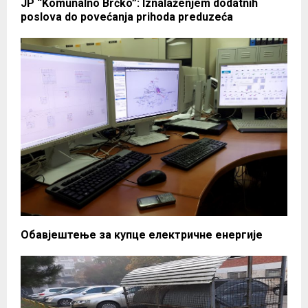
JP “Komunalno Brčko”: Iznalaženjem dodatnih
poslova do povećanja prihoda preduzeća
Обавјештење за купце електричне енергије