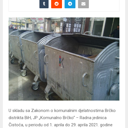
U skladu sa Zakonom o komunalnim djelatnostima Brčko
distrikta BiH, JP „Komunalno Brčko“ – Radna jedinica
Čistoća, u periodu od 1. aprila do 29. aprila 2021. godine