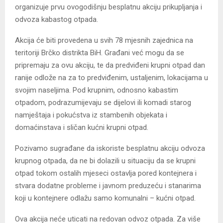
organizuje prvu ovogodišnju besplatnu akciju prikupljanja i
odvoza kabastog otpada.
Akcija će biti provedena u svih 78 mjesnih zajednica na
teritoriji Brčko distrikta BiH. Građani već mogu da se
pripremaju za ovu akciju, te da predviđeni krupni otpad dan
ranije odlože na za to predviđenim, ustaljenim, lokacijama u
svojim naseljima. Pod krupnim, odnosno kabastim
otpadom, podrazumijevaju se dijelovi ili komadi starog
namještaja i pokućstva iz stambenih objekata i
domaćinstava i sličan kućni krupni otpad.
Pozivamo sugrađane da iskoriste besplatnu akciju odvoza
krupnog otpada, da ne bi dolazili u situaciju da se krupni
otpad tokom ostalih mjeseci ostavlja pored kontejnera i
stvara dodatne probleme i javnom preduzeću i stanarima
koji u kontejnere odlažu samo komunalni – kućni otpad.
Ova akcija neće uticati na redovan odvoz otpada. Za više