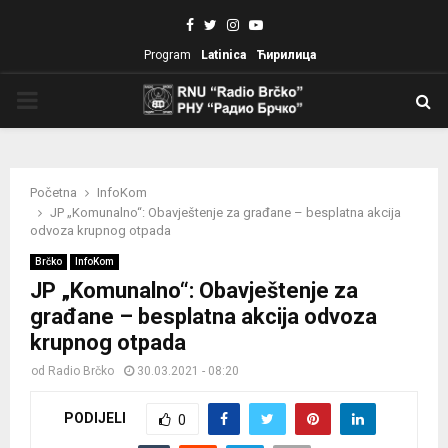
Facebook
Twitter
Instagram
Youtube
Program
Latinica
Ћирилица
PRIMARY
MENU
Početna
InfoKom
JP „Komunalno“: Obavještenje za građane – besplatna akcija
odvoza krupnog otpada
Brčko
InfoKom
JP „Komunalno“: Obavještenje za
građane – besplatna akcija odvoza
krupnog otpada
od
Radio Brčko
30.03.2021 - 08:20
PODIJELI
0