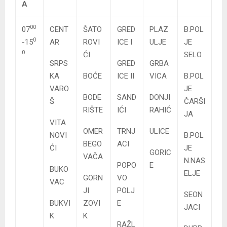
A
00
07
CENT
ŠATO
GRED
PLAZ
B.POL
0
-15
AR
ROVI
ICE I
ULJE
JE
0
ĆI
SELO
SRPS
GRED
GRBA
KA
BOĆE
ICE II
VICA
B.POL
VARO
JE
BODE
SAND
DONJI
Š
ČARŠI
RIŠTE
IĆI
RAHIĆ
JA
VITA
OMER
TRNJ
ULICE
NOVI
B.POL
BEGO
ACI
ĆI
JE
GORIC
VAČA
N.NAS
POPO
E
BUKO
ELJE
GORN
VO
VAC
JI
POLJ
SEON
BUKVI
ZOVI
E
JACI
K
K
RAŽL