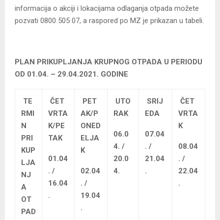
informacija o akciji i lokacijama odlaganja otpada možete
pozvati 0800 505 07, a raspored po MZ je prikazan u tabeli.
PLAN PRIKUPLJANJA KRUPNOG OTPADA U PERIODU
OD 01.04. – 29.04.2021. GODINE
TE
ČET
PET
UTO
SRIJ
ČET
RMI
VRTA
AK/P
RAK
EDA
VRTA
N
K/PE
ONED
K
06.0
07.04
PRI
TAK
ELJA
4. /
. /
08.04
KUP
K
01.04
20.0
21.04
. /
LJA
. /
02.04
4.
.
22.04
NJ
16.04
. /
.
A
.
19.04
OT
.
PAD