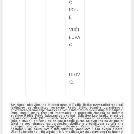
Ć
POLJ
E
VUČI
LOVA
C
ULOV
IĆ
Svi članci objavljeni na internet stranici Radija Brčko (www.radiobrcko.ba)
isključivo su vlasništvo redakcije. Radio Brčko dopušta ograničeno i
povremeno prenošenje članaka sa svoje internet stranice u drugim medijima.
Drugi mediji smiju prenijeti informacije iz pojedinih članaka sa Internet
stranice Radija Brčko (www.radiobrcko.ba) isključivo kao kratku vijest od
najviše četiri reda (300 slovnih znakova), uz obavezno navođenje izvora
(Radio Brčko), pri čemu su on-line izdanja dužna objaviti link na originalni
tekst na web stranicu radiobrcko.ba, ukoliko s uredništvom portala nije
postignut dogovor o drugačijim uslovima. Radio Brčko je odlučan u
nastojanju da zaštiti svoje intelektualno vlasništvo i rad svojih autora.
Ukoliko se bilo koji dio teksta ili informacija iz teksta objavljenog na internet