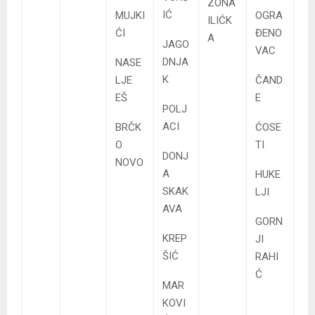
ZONA
IĆ
MUJKI
OGRA
ILIĆK
ĆI
ĐENO
A
JAGO
VAC
DNJA
NASE
K
LJE
ČAND
EŠ
E
POLJ
ACI
BRČK
ĆOSE
O
TI
DONJ
NOVO
A
HUKE
SKAK
LJI
AVA
GORN
KREP
JI
ŠIĆ
RAHI
Ć
MAR
KOVI