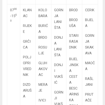
00
07
KLAN
KOLO
GORN
BROD
CERIK
0
-15
AC
BARA
JA
BROD
BIJEL
0
LANI
RIJEK
BURIĆ
UŠA
A
ŠTA
E
A
STARI
GORN
BRDO
DONJ
GRČI
RASA
JA
A
CA
ROSU
DNIK
SKAK
LANI
LJE
AVA
ŠTA
POLJ
BIJEL
OPRI
GLUH
MAOČ
DONJ
JINSK
VRED
AKOV
A
I
A
NIK
AC
VUKŠ
CEST
RAŠL
IĆ
A
DIZD
MERA
JANI
BESC
ARUŠ
JE
GORN
ARINS
PRUT
A
JI
KA
IVICI
AČE
VUKŠ