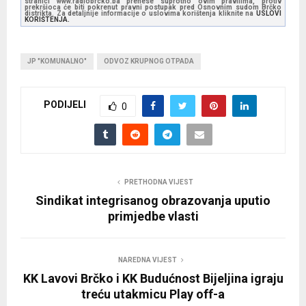
stranici www.radiobrcko.ba prenese suprotno ovim pravilima, protiv
prekršioca će biti pokrenut pravni postupak pred Osnovnim sudom Brčko
distrikta. Za detaljnije informacije o uslovima korištenja kliknite na
USLOVI
KORIŠTENJA.
JP "KOMUNALNO"
ODVOZ KRUPNOG OTPADA
PODIJELI
0
PRETHODNA VIJEST
Sindikat integrisanog obrazovanja uputio
primjedbe vlasti
NAREDNA VIJEST
KK Lavovi Brčko i KK Budućnost Bijeljina igraju
treću utakmicu Play off-a