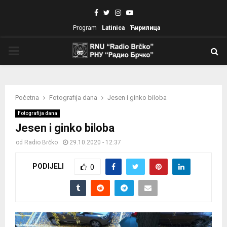
Facebook
Twitter
Instagram
Youtube
Program
Latinica
Ћирилица
PRIMARY
MENU
Početna
Fotografija dana
Jesen i ginko biloba
Fotografija dana
Jesen i ginko biloba
od
Radio Brčko
29.10.2020 - 12:37
PODIJELI
0