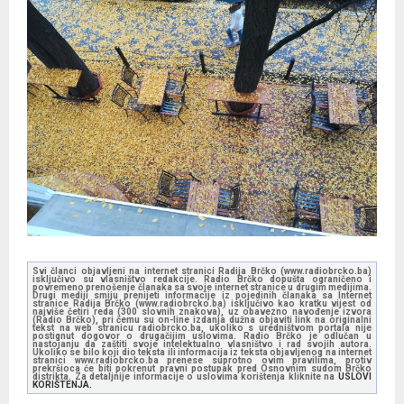
Svi članci objavljeni na internet stranici Radija Brčko (www.radiobrcko.ba)
isključivo su vlasništvo redakcije. Radio Brčko dopušta ograničeno i
povremeno prenošenje članaka sa svoje internet stranice u drugim medijima.
Drugi mediji smiju prenijeti informacije iz pojedinih članaka sa Internet
stranice Radija Brčko (www.radiobrcko.ba) isključivo kao kratku vijest od
najviše četiri reda (300 slovnih znakova), uz obavezno navođenje izvora
(Radio Brčko), pri čemu su on-line izdanja dužna objaviti link na originalni
tekst na web stranicu radiobrcko.ba, ukoliko s uredništvom portala nije
postignut dogovor o drugačijim uslovima. Radio Brčko je odlučan u
nastojanju da zaštiti svoje intelektualno vlasništvo i rad svojih autora.
Ukoliko se bilo koji dio teksta ili informacija iz teksta objavljenog na internet
stranici www.radiobrcko.ba prenese suprotno ovim pravilima, protiv
prekršioca će biti pokrenut pravni postupak pred Osnovnim sudom Brčko
distrikta. Za detaljnije informacije o uslovima korištenja kliknite na
USLOVI
KORIŠTENJA.