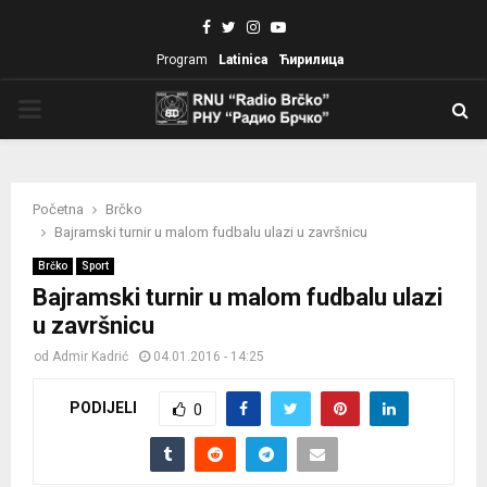
Facebook
Twitter
Instagram
Youtube
Program
Latinica
Ћирилица
PRIMARY
MENU
Početna
Brčko
Bajramski turnir u malom fudbalu ulazi u završnicu
Brčko
Sport
Bajramski turnir u malom fudbalu ulazi
u završnicu
od
Admir Kadrić
04.01.2016 - 14:25
PODIJELI
0