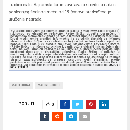
Tradicionalni Bajramski turnir završava u srijedu, a nakon
poslednjeg finalnog meča od 19 časova predviđeno je
uručenje nagrada.
Svi članci objavljeni na internet stranici Radija Brčko (www.radiobrcko.ba)
isključivo su vlasništvo redakcije. Radio Brčko dopušta ograničeno i
povremeno prenošenje članaka sa svoje internet stranice u drugim medijima.
Drugi mediji smiju prenijeti informacije iz pojedinih članaka sa Internet
stranice Radija Brčko (www.radiobrcko.ba) isključivo kao kratku vijest od
najviše četiri reda (300 slovnih znakova), uz obavezno navođenje izvora
(Radio Brčko), pri čemu su on-line izdanja dužna objaviti link na originalni
tekst na web stranicu radiobrcko.ba, ukoliko s uredništvom portala nije
postignut dogovor o drugačijim uslovima. Radio Brčko je odlučan u
nastojanju da zaštiti svoje intelektualno vlasništvo i rad svojih autora.
Ukoliko se bilo koji dio teksta ili informacija iz teksta objavljenog na internet
stranici www.radiobrcko.ba prenese suprotno ovim pravilima, protiv
prekršioca će biti pokrenut pravni postupak pred Osnovnim sudom Brčko
distrikta. Za detaljnije informacije o uslovima korištenja kliknite na
USLOVI
KORIŠTENJA.
MALI FUDBAL
MALI NOGOMET
PODIJELI
0