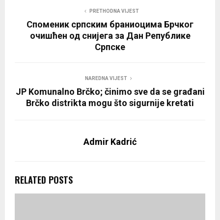
PRETHODNA VIJEST
Споменик српским браниоцима Брчког
очишћен од снијега за Дан Републике
Српске
NAREDNA VIJEST
JP Komunalno Brčko; činimo sve da se građani
Brčko distrikta mogu što sigurnije kretati
Admir Kadrić
RELATED POSTS