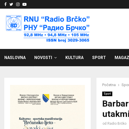
Facebook
Twitter
Instagram
Youtube
NASLOVNA
NOVOSTI
KULTURA
SPORT
MAGAZ
Početna
Spor
Sport
Barbare
utakmi
od
Radio Brčko