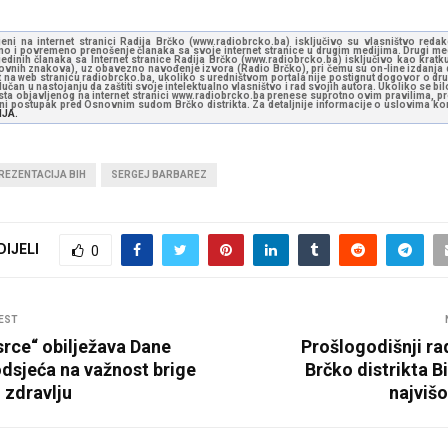
jeni na internet stranici Radija Brčko (www.radiobrcko.ba) isključivo su vlasništvo reda
o i povremeno prenošenje članaka sa svoje internet stranice u drugim medijima. Drugi medi
jedinih članaka sa Internet stranice Radija Brčko (www.radiobrcko.ba) isključivo kao kratku
slovnih znakova), uz obavezno navođenje izvora (Radio Brčko), pri čemu su on-line izdanja d
st na web stranicu radiobrcko.ba, ukoliko s uredništvom portala nije postignut dogovor o dr
učan u nastojanju da zaštiti svoje intelektualno vlasništvo i rad svojih autora. Ukoliko se bilo 
ksta objavljenog na internet stranici www.radiobrcko.ba prenese suprotno ovim pravilima, pr
vni postupak pred Osnovnim sudom Brčko distrikta. Za detaljnije informacije o uslovima kori
NJA.
REZENTACIJA BIH
SERGEJ BARBAREZ
DIJELI
0
EST
srce“ obilježava Dane
Prošlogodišnji ra
odsjeća na važnost brige
Brčko distrikta B
 zdravlju
najviš