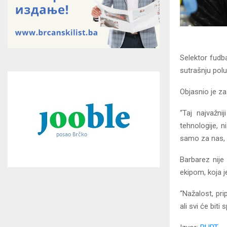
Selektor fudba
sutrašnju polu
Objasnio je za
“Taj najvažn
tehnologije, 
samo za nas, a
Barbarez nije
ekipom, koja j
“Nažalost, pr
ali svi će bit