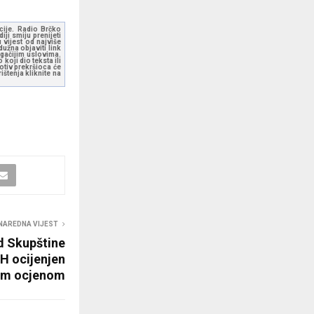
kcije. Radio Brčko
ji smiju prenijeti
 vijest od najviše
užna objaviti link
ugačijim uslovima.
koji dio teksta ili
otiv prekršioca će
štenja kliknite na
NAREDNA VIJEST
d Skupštine
iH ocijenjen
om ocjenom