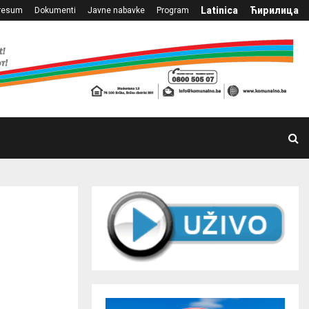
Latinica
Ћирилица
resum
Dokumenti
Javne nabavke
Program