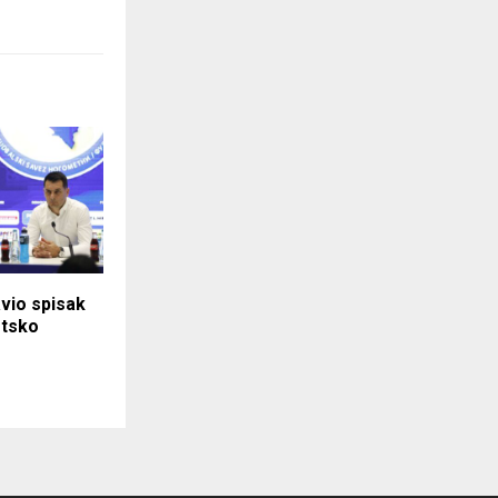
vio spisak
etsko