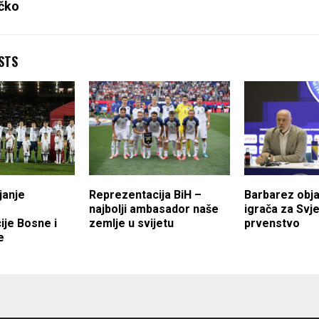
čko
STS
janje
Reprezentacija BiH –
Barbarez obja
najbolji ambasador naše
igrača za Svj
ije Bosne i
zemlje u svijetu
prvenstvo
e