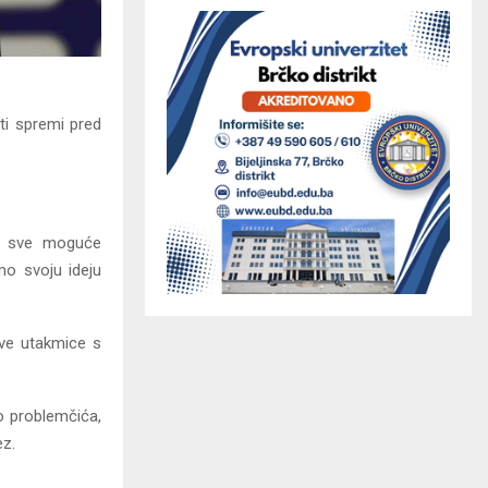
iti spremi pred
uz sve moguće
mo svoju ideju
ove utakmice s
o problemčića,
ez.