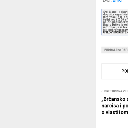
Izvor:
BHRT
Svi članci objavl
dopušta ograničen
informacije iz po
četiri reda (300 
na originalni tek
Radio Brčko je odl
informacija iz te
biti pokrenut pra
USLOVI KORIŠTE
FUDBALSKA REP
PO
PRETHODNA VIJ
„Brčansko 
narcisa i p
o vlastitom