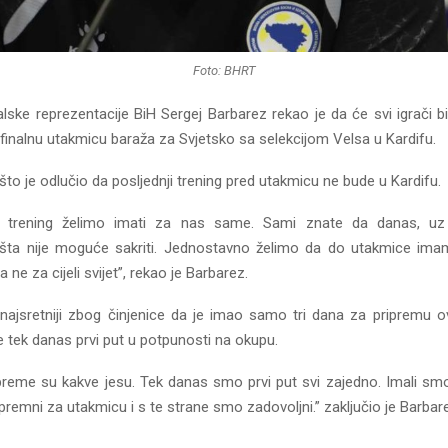
Foto: BHRT
lske reprezentacije BiH Sergej Barbarez rekao je da će svi igrači b
finalnu utakmicu baraža za Svjetsko sa selekcijom Velsa u Kardifu.
što je odlučio da posljednji trening pred utakmicu ne bude u Kardifu.
iji trening želimo imati za nas same. Sami znate da danas, 
ništa nije moguće sakriti. Jednostavno želimo da do utakmice ima
 ne za cijeli svijet”, rekao je Barbarez.
 najsretniji zbog činjenice da je imao samo tri dana za pripremu 
e tek danas prvi put u potpunosti na okupu.
ipreme su kakve jesu. Tek danas smo prvi put svi zajedno. Imali sm
i spremni za utakmicu i s te strane smo zadovoljni.” zaključio je Barbar