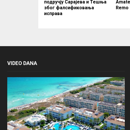
подручју Сарајева и Тешња
Amate
због фалсификовања
Remo 
исправа
VIDEO DANA