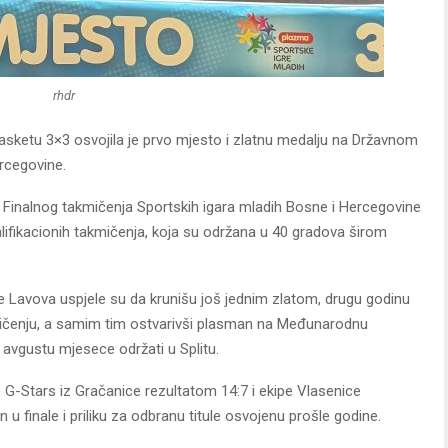
rhdr
asketu 3×3 osvojila je prvo mjesto i zlatnu medalju na Državnom
rcegovine.
 Finalnog takmičenja Sportskih igara mladih Bosne i Hercegovine
lifikacionih takmičenja, koja su održana u 40 gradova širom
Lavova uspjele su da krunišu još jednim zlatom, drugu godinu
ičenju, a samim tim ostvarivši plasman na Međunarodnu
 avgustu mjesece održati u Splitu.
pe G-Stars iz Gračanice rezultatom 14:7 i ekipe Vlasenice
u finale i priliku za odbranu titule osvojenu prošle godine.