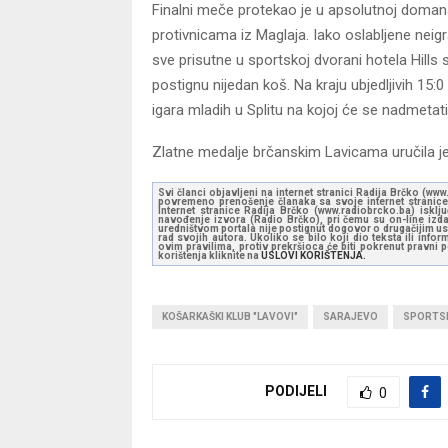
Finalni meče protekao je u apsolutnoj domana
protivnicama iz Maglaja. Iako oslabljene neig
sve prisutne u sportskoj dvorani hotela Hills 
postignu nijedan koš. Na kraju ubjedljivih 1
igara mladih u Splitu na kojoj će se nadmetati
Zlatne medalje brčanskim Lavicama uručila j
Svi članci objavljeni na internet stranici Radija Brčko (w
povremeno prenošenje članaka sa svoje internet stranice 
Internet stranice Radija Brčko (www.radiobrcko.ba) isklj
navođenje izvora (Radio Brčko), pri čemu su on-line izdan
uredništvom portala nije postignut dogovor o drugačijim usl
rad svojih autora. Ukoliko se bilo koji dio teksta ili inf
ovim pravilima, protiv prekršioca će biti pokrenut pravni
korištenja kliknite na
USLOVI KORIŠTENJA.
KOŠARKAŠKI KLUB "LAVOVI"
SARAJEVO
SPORTSK
PODIJELI
0