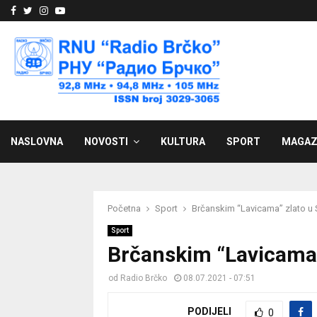
Facebook
Twitter
Instagram
Youtube
NASLOVNA
NOVOSTI
KULTURA
SPORT
MAGAZ
Početna
Sport
Brčanskim “Lavicama” zlato u 
Sport
Brčanskim “Lavicama”
od
Radio Brčko
08.07.2021 - 07:51
PODIJELI
0