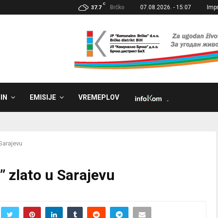
C
Brčko
07.08.2026. - 15:07
Imp
37.7
IN
EMISIJE
VREMEPLOV
˼
Sarajevu
 zlato u Sarajevu