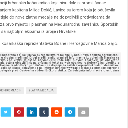
ciji brčanskih košarkašica koje nisu dale ni promil šanse
ranjem kapitena Milice Đokić, Lavice su igrom koja je oduševila
stigle do nove zlatne medalje ne dozvoliviši protivnicama da
5:0 za prvo mjesto i plasman na Međunarodnu završnicu Sportskih
 sa najboljim ekipama iz Srbije i Hrvatske.
e košarkaška reprezentativka Bosne i Hercegovine Marica Gajić.
ww.radiobrcko.ba) isključivo su vlasništvo redakcije. Radio Brčko dopušta ograničeno i
u drugim medijima. Drugi mediji smiju prenijeti informacije iz pojedinih članaka sa
učivo kao kratku vijest od najviše četiri reda (300 slovnih znakova), uz obavezno
ja dužna objaviti link na originalni tekst na web stranicu radiobrcko.ba, ukoliko s
ovima. Radio Brčko je odlučan u nastojanju da zaštiti svoje intelektualno vlasništvo i
ormacija iz teksta objavljenog na internet stranici www.radiobrcko.ba prenese suprotno
 postupak pred Osnovnim sudom Brčko distrikta. Za detaljnije informacije o uslovima
E IGRE MLADIH
ZLATNA MEDALJA