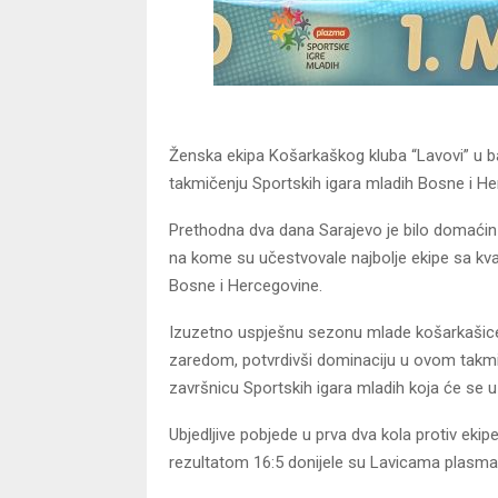
Ženska ekipa Košarkaškog kluba “Lavovi” u b
takmičenju Sportskih igara mladih Bosne i He
Prethodna dva dana Sarajevo je bilo domaćin
na kome su učestvovale najbolje ekipe sa kva
Bosne i Hercegovine.
Izuzetno uspješnu sezonu mlade košarkašice 
zaredom, potvrdivši dominaciju u ovom takm
završnicu Sportskih igara mladih koja će se u
Ubjedljive pobjede u prva dva kola protiv eki
rezultatom 16:5 donijele su Lavicama plasman 