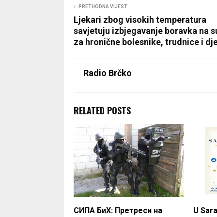
PRETHODNA VIJEST
Ljekari zbog visokih temperatura
savjetuju izbjegavanje boravka na 
za hronične bolesnike, trudnice i dj
Radio Brčko
RELATED POSTS
СИПА БиХ: Претреси на
U Sara