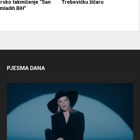
rsko takmičenje “San
Trebevićku žičaru
mladih BiH”
PJESMA DANA