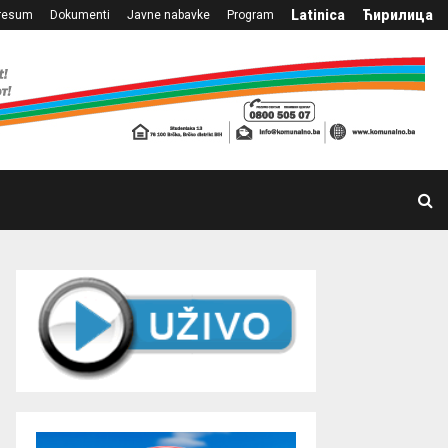
Latinica
Ћирилица
resum
Dokumenti
Javne nabavke
Program