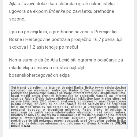
Ajla u
Lavove
dolazi kao slobodan igrač nakon isteka
ugovora sa ekipom
Brčanke
po završetku prethodne
sezone.
Igra na poziciji krila, a prethodne sezone u Premijer ligi
Bosne i Hercegovine postizala prosječno 16,7 poena, 6,3
skokova i 1,2 asistencije po meču!
Nema sumnje da će Ajla Lević biti ogromno pojačanje za
mladu ekipu
Lavova
u društvu najboljih
bosanskohercegovačkih ekipa.
Svi članci objavljeni na internet stranici Radija Brčko (www.radiobrcko.ba)
isključivo su vlasništvo redakcije. Radio Brčko dopušta ograničeno i
povremeno prenošenje članaka sa svoje internet stranice u drugim medijima.
Drugi mediji smiju prenijeti informacije iz pojedinih članaka sa Internet
stranice Radija Brčko (www.radiobrcko.ba) isključivo kao kratku vijest od
najviše četiri reda (300 slovnih znakova), uz obavezno navođenje izvora
(Radio Brčko), pri čemu su on-line izdanja dužna objaviti link na originalni
tekst na web stranicu radiobrcko.ba, ukoliko s uredništvom portala nije
postignut dogovor o drugačijim uslovima. Radio Brčko je odlučan u
nastojanju da zaštiti svoje intelektualno vlasništvo i rad svojih autora.
Ukoliko se bilo koji dio teksta ili informacija iz teksta objavljenog na internet
stranici www.radiobrcko.ba prenese suprotno ovim pravilima, protiv
prekršioca će biti pokrenut pravni postupak pred Osnovnim sudom Brčko
distrikta. Za detaljnije informacije o uslovima korištenja kliknite na
USLOVI
KORIŠTENJA.