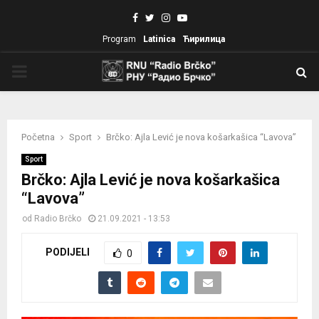
Facebook
Twitter
Instagram
Youtube
Program
Latinica
Ћирилица
PRIMARY
MENU
Početna
Sport
Brčko: Ajla Lević je nova košarkašica “Lavova”
Sport
Brčko: Ajla Lević je nova košarkašica
“Lavova”
od
Radio Brčko
21.09.2021 - 13:53
PODIJELI
0