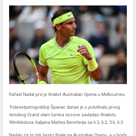
Rafael Nadal prvi je finalist Australian Opena u Melbourneu.
Tridesetpetogodišnji Španac danas je u polufinalu prvog
teniskog Grand slam turnira sezone savladao finalistu
Wimbledona Italijana Mattea Berettinija sa 6:3, 6:2, 3:6, 6:3.
Nadalu će to biti šesto finale na Australian Openu, a u borbi