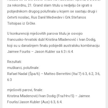
za rekordnu, 21. Grand slam titulu u nedjelju će igrati s
pobjednikom drugog polufinala u kojem se sastaju drugi i
četvrti nosilac, Rus Danil Medvedev i Grk Stefanos
Tsitsipas iz Grčke.
U konkurenciji mješovitih parova titulu je osvojio
francusko-hrvatski dubl Kristina Mladenović i Ivan Dodig,
koji su u današnjem finalu pobijedili australsku kombinaciju
Jaimee Fourlis – Jason Kubler sa 6:3 i 6:4.
Rezultati:
muškarci, polufinale:
Rafael Nadal (Špa/6) – Matteo Berrettini (Ita/7) 6:3, 6:2, 3:6,
6:3
mješoviti parovi, finale:
Kristina Mladenović/Ivan Dodig (Fra/Hrv/5) – Jaimee
Fourlis/Jason Kubler (Aus) 6:3, 6:4.