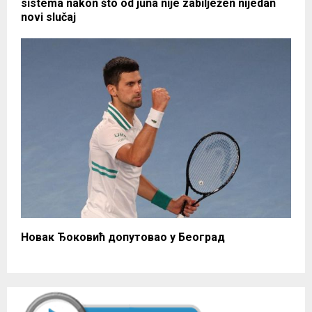
sistema nakon što od juna nije zabilježen nijedan
novi slučaj
Новак Ђоковић допутовао у Београд