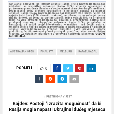
Svi članci objavljeni na internet stranici Radija Brčko (www.radiobrcko.ba)
isključivo su vlasništvo redakcije. Radio Brčko dopušta ograničeno i
povremeno prenošenje članaka sa svoje internet stranice u drugim medijima.
Drugi mediji smiju prenijeti informacije iz pojedinih članaka sa Internet
stranice Radija Brčko (www.radiobrcko.ba) isključivo kao kratku vijest od
najviše četiri reda (300 slovnih znakova), uz obavezno navođenje izvora
(Radio Brčko), pri čemu su on-line izdanja dužna objaviti link na originalni
tekst na web stranicu radiobrcko.ba, ukoliko s uredništvom portala nije
postignut dogovor o drugačijim uslovima. Radio Brčko je odlučan u
nastojanju da zaštiti svoje intelektualno vlasništvo i rad svojih autora.
Ukoliko se bilo koji dio teksta ili informacija iz teksta objavljenog na internet
stranici www.radiobrcko.ba prenese suprotno ovim pravilima, protiv
prekršioca će biti pokrenut pravni postupak pred Osnovnim sudom Brčko
distrikta. Za detaljnije informacije o uslovima korištenja kliknite na
USLOVI
KORIŠTENJA.
AUSTRALIAN OPEN
FINALISTA
MELBURN
RAFAEL NADAL
PODIJELI
0
PRETHODNA VIJEST
Bajden: Postoji “izrazita mogućnost” da bi
Rusija mogla napasti Ukrajinu idućeg mjeseca