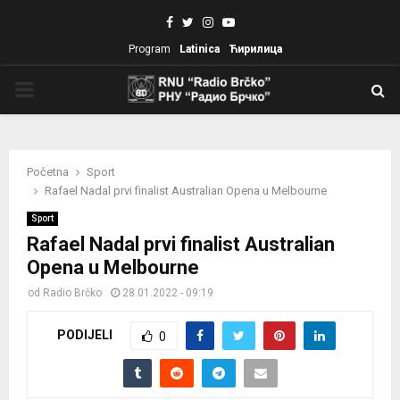
Facebook
Twitter
Instagram
Youtube
Program
Latinica
Ћирилица
PRIMARY
MENU
Početna
Sport
Rafael Nadal prvi finalist Australian Opena u Melbourne
Sport
Rafael Nadal prvi finalist Australian
Opena u Melbourne
od
Radio Brčko
28.01.2022 - 09:19
PODIJELI
0