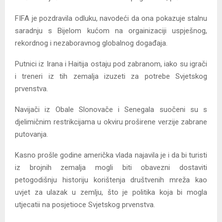
FIFA je pozdravila odluku, navodeći da ona pokazuje stalnu
saradnju s Bijelom kućom na orgainizaciji uspješnog,
rekordnog i nezaboravnog globalnog događaja.
Putnici iz Irana i Haitija ostaju pod zabranom, iako su igrači
i treneri iz tih zemalja izuzeti za potrebe Svjetskog
prvenstva.
Navijači iz Obale Slonovače i Senegala suočeni su s
djelimičnim restrikcijama u okviru proširene verzije zabrane
putovanja.
Kasno prošle godine američka vlada najavila je i da bi turisti
iz brojnih zemalja mogli biti obavezni dostaviti
petogodišnju historiju korištenja društvenih mreža kao
uvjet za ulazak u zemlju, što je politika koja bi mogla
utjecatii na posjetioce Svjetskog prvenstva.