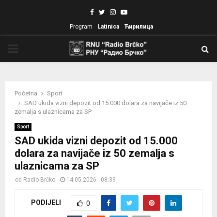
Facebook
Twitter
Instagram
Youtube
Program
Latinica
Ћирилица
PRIMARY
MENU
Početna
Sport
SAD ukida vizni depozit od 15.000 dolara za navijače iz 50
zemalja s ulaznicama za SP
Sport
SAD ukida vizni depozit od 15.000
dolara za navijače iz 50 zemalja s
ulaznicama za SP
od
Radio Brčko
14.05.2026 - 08:39
PODIJELI
0