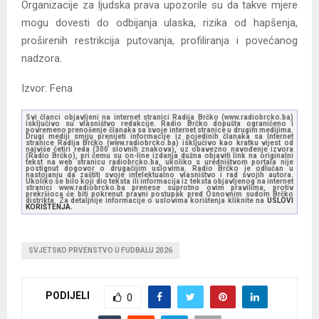
Organizacije za ljudska prava upozorile su da takve mjere
mogu dovesti do odbijanja ulaska, rizika od hapšenja,
proširenih restrikcija putovanja, profiliranja i povećanog
nadzora.
Izvor: Fena
Svi članci objavljeni na internet stranici Radija Brčko (www.radiobrcko.ba)
isključivo su vlasništvo redakcije. Radio Brčko dopušta ograničeno i
povremeno prenošenje članaka sa svoje internet stranice u drugim medijima.
Drugi mediji smiju prenijeti informacije iz pojedinih članaka sa Internet
stranice Radija Brčko (www.radiobrcko.ba) isključivo kao kratku vijest od
najviše četiri reda (300 slovnih znakova), uz obavezno navođenje izvora
(Radio Brčko), pri čemu su on-line izdanja dužna objaviti link na originalni
tekst na web stranicu radiobrcko.ba, ukoliko s uredništvom portala nije
postignut dogovor o drugačijim uslovima. Radio Brčko je odlučan u
nastojanju da zaštiti svoje intelektualno vlasništvo i rad svojih autora.
Ukoliko se bilo koji dio teksta ili informacija iz teksta objavljenog na internet
stranici www.radiobrcko.ba prenese suprotno ovim pravilima, protiv
prekršioca će biti pokrenut pravni postupak pred Osnovnim sudom Brčko
distrikta. Za detaljnije informacije o uslovima korištenja kliknite na
USLOVI
KORIŠTENJA.
SVJETSKO PRVENSTVO U FUDBALU 2026
PODIJELI
0