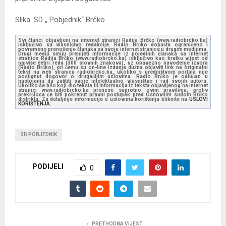
Slika: SD „ Pobjednik“ Brčko
Svi članci objavljeni na internet stranici Radija Brčko (www.radiobrcko.ba)
isključivo su vlasništvo redakcije. Radio Brčko dopušta ograničeno i
povremeno prenošenje članaka sa svoje internet stranice u drugim medijima.
Drugi mediji smiju prenijeti informacije iz pojedinih članaka sa Internet
stranice Radija Brčko (www.radiobrcko.ba) isključivo kao kratku vijest od
najviše četiri reda (300 slovnih znakova), uz obavezno navođenje izvora
(Radio Brčko), pri čemu su on-line izdanja dužna objaviti link na originalni
tekst na web stranicu radiobrcko.ba, ukoliko s uredništvom portala nije
postignut dogovor o drugačijim uslovima. Radio Brčko je odlučan u
nastojanju da zaštiti svoje intelektualno vlasništvo i rad svojih autora.
Ukoliko se bilo koji dio teksta ili informacija iz teksta objavljenog na internet
stranici www.radiobrcko.ba prenese suprotno ovim pravilima, protiv
prekršioca će biti pokrenut pravni postupak pred Osnovnim sudom Brčko
distrikta. Za detaljnije informacije o uslovima korištenja kliknite na
USLOVI
KORIŠTENJA.
SD POBJEDNIK
PODIJELI
0
PRETHODNA VIJEST