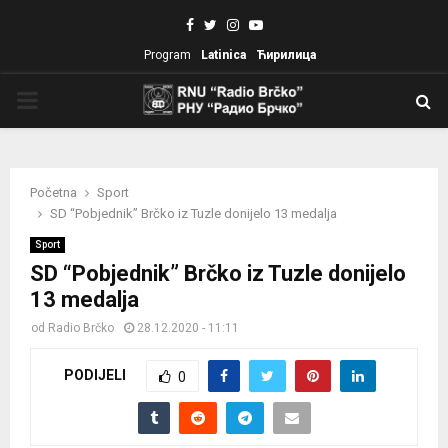
Facebook
Twitter
Instagram
Youtube
Program
Latinica
Ћирилица
PRIMARY
MENU
Početna
Sport
SD “Pobjednik” Brčko iz Tuzle donijelo 13 medalja
Sport
SD “Pobjednik” Brčko iz Tuzle donijelo
13 medalja
od
Radio Brčko
28.12.2020 - 11:11
PODIJELI
0