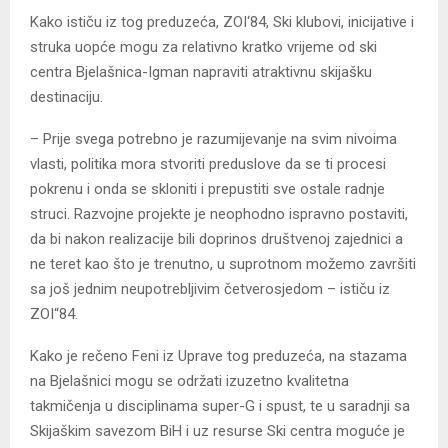
Kako ističu iz tog preduzeća, ZOI‘84, Ski klubovi, inicijative i
struka uopće mogu za relativno kratko vrijeme od ski
centra Bjelašnica-Igman napraviti atraktivnu skijašku
destinaciju.
– Prije svega potrebno je razumijevanje na svim nivoima
vlasti, politika mora stvoriti preduslove da se ti procesi
pokrenu i onda se skloniti i prepustiti sve ostale radnje
struci. Razvojne projekte je neophodno ispravno postaviti,
da bi nakon realizacije bili doprinos društvenoj zajednici a
ne teret kao što je trenutno, u suprotnom možemo završiti
sa još jednim neupotrebljivim četverosjedom – ističu iz
ZOI“84.
Kako je rečeno Feni iz Uprave tog preduzeća, na stazama
na Bjelašnici mogu se održati izuzetno kvalitetna
takmičenja u disciplinama super-G i spust, te u saradnji sa
Skijaškim savezom BiH i uz resurse Ski centra moguće je