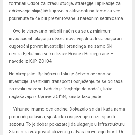
formirati Odbor za izradu studije, strategije i aplikacije za
održavanje skijaških kupova, a aktivnosti na tome su već
pokrenute te će biti prezentovane u narednim sedmicama.
– Ovo je vjerovatno najbolji način da se uz minimum
investicionih ulaganja stvore nove vrijednosti uz osigurani
dugoroćni povrat investicije i brendinga, ne samo Ski
centra Bjelašnica već i države Bosne i Hercegovine –
navode iz KJP ZOI’84.
Na olimpijskoj Bjelašnici u toku je četvrta sezona od
investicije u vertikalni transport i osnježenje, te se od tada
za svaku sezonu tvrdi da je “najbolja do sada” i, kako
naglašavaju iz Uprave ZOI“84, zaista tako jeste.
– Vrhunac imamo ove godine. Dokazalo se da i kada nema
prirodnih padavina, vještačko osnježenje može spasiti
sezonu. To je dobar pokazatelj da ulaganje u infrastrukturu
Ski centra vrši povrat uloženog i stvara novu vrijednost. Od