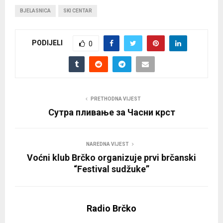
BJELASNICA
SKI CENTAR
PODIJELI
0
PRETHODNA VIJEST
Сутра пливање за Часни крст
NAREDNA VIJEST
Voćni klub Brčko organizuje prvi brčanski
“Festival sudžuke”
Radio Brčko