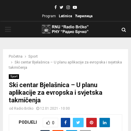
Facebook
Twitter
Instagram
Youtube
Program
Latinica
Ћирилица
PRIMARY
MENU
Početna
Sport
Ski centar Bjelašnica – U planu aplikacije za evropska i svjetska
takmičenja
Sport
Ski centar Bjelašnica – U planu
aplikacije za evropska i svjetska
takmičenja
od
Radio Brčko
12.01.2021 - 10:00
PODIJELI
0