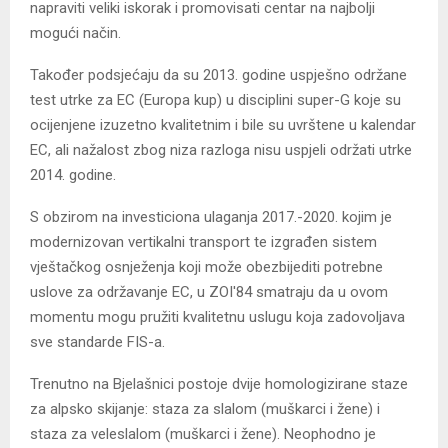
napraviti veliki iskorak i promovisati centar na najbolji
mogući način.
Također podsjećaju da su 2013. godine uspješno održane
test utrke za EC (Europa kup) u disciplini super-G koje su
ocijenjene izuzetno kvalitetnim i bile su uvrštene u kalendar
EC, ali nažalost zbog niza razloga nisu uspjeli održati utrke
2014. godine.
S obzirom na investiciona ulaganja 2017.-2020. kojim je
modernizovan vertikalni transport te izgrađen sistem
vještačkog osnježenja koji može obezbijediti potrebne
uslove za održavanje EC, u ZOI'84 smatraju da u ovom
momentu mogu pružiti kvalitetnu uslugu koja zadovoljava
sve standarde FIS-a.
Trenutno na Bjelašnici postoje dvije homologizirane staze
za alpsko skijanje: staza za slalom (muškarci i žene) i
staza za veleslalom (muškarci i žene). Neophodno je