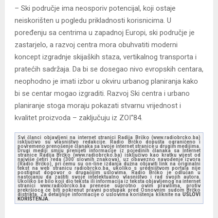
– Ski područje ima neosporiv potencijal, koji ostaje
neiskorišten u pogledu prikladnosti korisnicima. U
poređenju sa centrima u zapadnoj Europi, ski područje je
zastarjelo, a razvoj centra mora obuhvatiti moderni
koncept izgradnje skijaških staza, vertikalnog transporta i
pratećih sadržaja. Da bi se dosegao nivo evropskih centara,
neophodno je imati izbor u okviru urbanog planiranja kako
bi se centar mogao izgraditi. Razvoj Ski centra i urbano
planiranje stoga moraju pokazati stvarnu vrijednost i
kvalitet proizvoda – zaključuju iz ZOI“84.
Svi članci objavljeni na internet stranici Radija Brčko (www.radiobrcko.ba)
isključivo su vlasništvo redakcije. Radio Brčko dopušta ograničeno i
povremeno prenošenje članaka sa svoje internet stranice u drugim medijima.
Drugi mediji smiju prenijeti informacije iz pojedinih članaka sa Internet
stranice Radija Brčko (www.radiobrcko.ba) isključivo kao kratku vijest od
najviše četiri reda (300 slovnih znakova), uz obavezno navođenje izvora
(Radio Brčko), pri čemu su on-line izdanja dužna objaviti link na originalni
tekst na web stranicu radiobrcko.ba, ukoliko s uredništvom portala nije
postignut dogovor o drugačijim uslovima. Radio Brčko je odlučan u
nastojanju da zaštiti svoje intelektualno vlasništvo i rad svojih autora.
Ukoliko se bilo koji dio teksta ili informacija iz teksta objavljenog na internet
stranici www.radiobrcko.ba prenese suprotno ovim pravilima, protiv
prekršioca će biti pokrenut pravni postupak pred Osnovnim sudom Brčko
distrikta. Za detaljnije informacije o uslovima korištenja kliknite na
USLOVI
KORIŠTENJA.