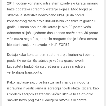
2011. godine koristimo isti sistem izrade ski karata, imamo
baze podataka i pratimo kretanje skijaša. Moć brojke je
stvarna, a statistike nedvojbeno ukazuju da pored
konstantnog rasta broja individualnih korisnika iz godine u
godinu i sama ponuda ski karata je oko 30 posto veća,
odnosno skijaš u jednom danu danas može preći 30 posto
više staza nego što je to bilo moguće dok je kičma centra
bio stari trosjed – navode iz KJP ZOI”84.
Dodaju kako konstantnim rastom broja korisnika i obima
posla Ski centar Bjelašnica je već na granici svojih
kapaciteta budući da su pretrpane staze i sredstva
vertikalnog transporta.
Kako naglašavaju, prostora za rast ima još mnogo te
ispravnim investicijama u izgradnju novih staza i žičara, kao
i modernizacijom zastarjelih vučnih liftova bi se otvorilo
sasvim novo poglavlje u daljnjem razvoju Ski centra.