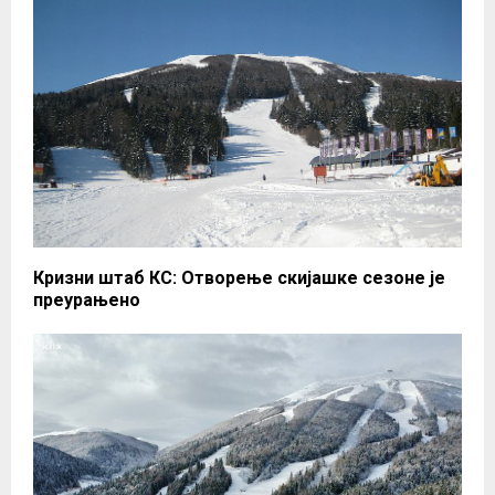
Кризни штаб КС: Отворење скијашке сезоне је
преурањено