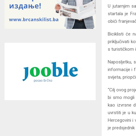
U jutarnjim 
startala je Fr
obići franjeva
Biciklisti će
priključivati k
s turističkom
Naposljetku, 
informacije i f
svijeta, priopć
“Cilj ovog proj
bi smo mogli 
kao izvrsne de
uvrstiti je u 
Hercegovini i v
je predsjednik