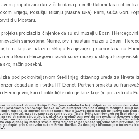
na svom proputovanju kroz četiri dana preći 400 kilometara i obići fr
okom Brijegu, Posušju, Blidinju (Masna luka), Rami, Guča Gori, Fojn
avršiti u Mostaru.
rojekta proizlazi iz činjenice da su svi muzeji u Bosni i Hercegovini na
anjevačkih samostana. Naime, prvi i najstariji muzej u Bosni i Herce
uškom, koji se nalazi u sklopu Franjevačkog samostana na Humc
vima u Bosni i Hercegovini razvili su se muzeji u sklopu Franjevački
na svoj način posebni.
alizira pod pokroviteljstvom Središnjeg državnog ureda za Hrvate i
onzor događaja je i tvrtka HT Eronet. Partneri projekta su franjeva
 i Hercegovini, kao i biciklističke udruge kroz koje će prolaziti ruta F
jeni na internet stranici Radija Brčko (www.radiobrcko.ba) isključivo su vlasništvo reda
o i povremeno prenošenje članaka sa svoje internet stranice u drugim medijima. Drugi medi
jedinih članaka sa Internet stranice Radija Brčko (www.radiobrcko.ba) isključivo kao kratku
slovnih znakova), uz obavezno navođenje izvora (Radio Brčko), pri čemu su on-line izdanja d
st na web stranicu radiobrcko.ba, ukoliko s uredništvom portala nije postignut dogovor o dr
učan u nastojanju da zaštiti svoje intelektualno vlasništvo i rad svojih autora. Ukoliko se bilo 
ksta objavljenog na internet stranici www.radiobrcko.ba prenese suprotno ovim pravilima, pr
vni postupak pred Osnovnim sudom Brčko distrikta. Za detaljnije informacije o uslovima kori
NJA.