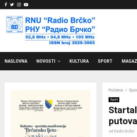
Facebook
Twitter
Instagram
Youtube
NASLOVNA
NOVOSTI
KULTURA
SPORT
MAGAZ
Početna
Spor
Sport
Startal
putova
od
Radio Brčko