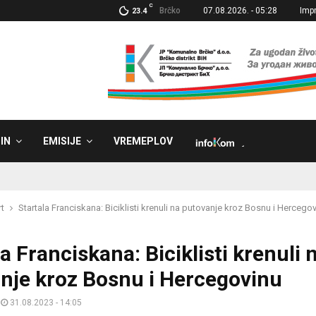
C
Brčko
07.08.2026. - 05:28
Imp
23.4
IN
EMISIJE
VREMEPLOV
˼
t
Startala Franciskana: Biciklisti krenuli na putovanje kroz Bosnu i Hercego
a Franciskana: Biciklisti krenuli 
nje kroz Bosnu i Hercegovinu
31.08.2023 - 14:05