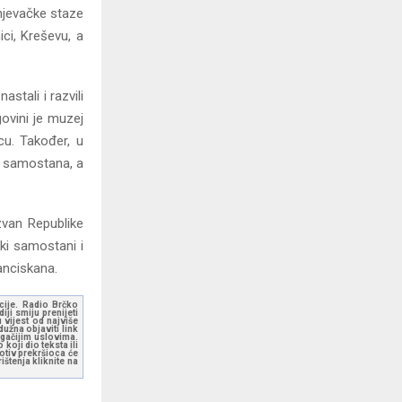
anjevačke staze
ici, Kreševu, a
stali i razvili
govini je muzej
u. Također, u
h samostana, a
zvan Republike
čki samostani i
ranciskana.
kcije. Radio Brčko
ji smiju prenijeti
 vijest od najviše
užna objaviti link
ugačijim uslovima.
koji dio teksta ili
otiv prekršioca će
štenja kliknite na