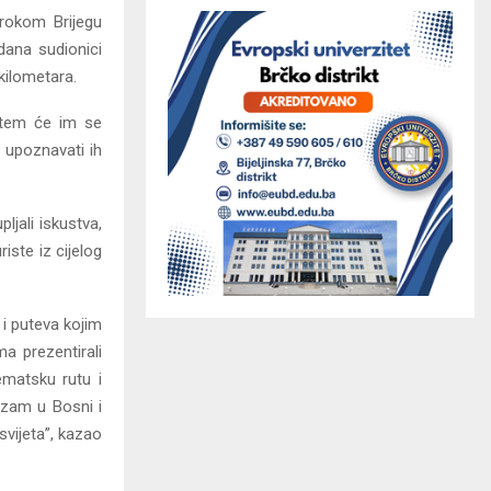
rokom Brijegu
 dana sudionici
kilometara.
putem će im se
 i upoznavati ih
jali iskustva,
riste iz cijelog
a i puteva kojim
a prezentirali
tematsku rutu i
rizam u Bosni i
 svijeta”, kazao