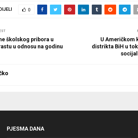
DIJELI
0
EST
ne školskog pribora u
U Američkom k
astu u odnosu na godinu
distrikta BiH u to
socijal
čko
PJESMA DANA