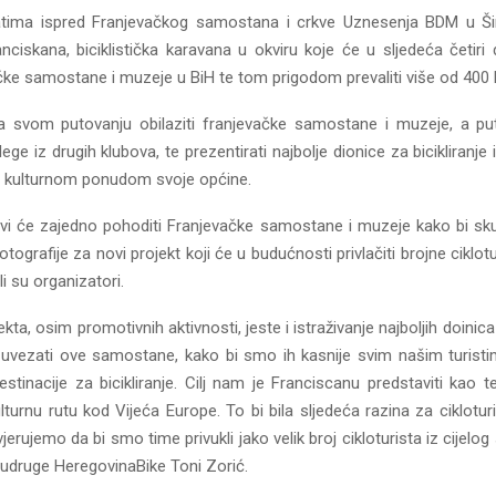
satima ispred Franjevačkog samostana i crkve Uznesenja BDM u Ši
anciskana, biciklistička karavana u okviru koje će u sljedeća četiri
čke samostane i muzeje u BiH te tom prigodom prevaliti više od 400 
 na svom putovanju obilaziti franjevačke samostane i muzeje, a 
olege iz drugih klubova, te prezentirati najbolje dionice za bicikliranje
 i kulturnom ponudom svoje općine.
svi će zajedno pohoditi Franjevačke samostane i muzeje kako bi skupl
otografije za novi projekt koji će u budućnosti privlačiti brojne ciklotu
ili su organizatori.
ekta, osim promotivnih aktivnosti, jeste i istraživanje najboljih doinic
uvezati ove samostane, kako bi smo ih kasnije svim našim turistim
stinacije za bicikliranje. Cilj nam je Franciscanu predstaviti kao 
kulturnu rutu kod Vijeća Europe. To bi bila sljedeća razina za ciklotu
jerujemo da bi smo time privukli jako velik broj cikloturista iz cijelog
 udruge HeregovinaBike Toni Zorić.