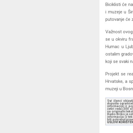
Biciklisti će 
i muzeje u Šir
putovanje će z
Važnost ovog p
se u okviru fr
Humac u Ljub
ostalim grado
koji se svaki 
Projekt se re
Hrvatske, a sp
muzeji u Bosni
Svi članci objavl
dopušta ograničen
informacije iz po
četiri reda (300 
na originalni tek
Radio Brčko je odl
informacija iz te
biti pokrenut pra
USLOVI KORIŠTE