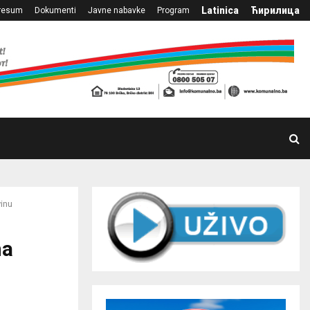
Latinica
Ћирилица
resum
Dokumenti
Javne nabavke
Program
vinu
na