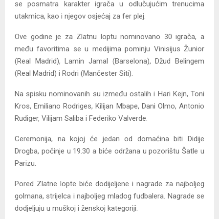
se posmatra karakter igrača u odlučujućim trenucima
utakmica, kao i njegov osjećaj za fer plej.
Ove godine je za Zlatnu loptu nominovano 30 igrača, a
među favoritima se u medijima pominju Vinisijus Žunior
(Real Madrid), Lamin Jamal (Barselona), Džud Belingem
(Real Madrid) i Rodri (Mančester Siti).
Na spisku nominovanih su između ostalih i Hari Kejn, Toni
Kros, Emiliano Rodriges, Kilijan Mbape, Dani Olmo, Antonio
Rudiger, Vilijam Saliba i Federiko Valverde.
Ceremonija, na kojoj će jedan od domaćina biti Didije
Drogba, počinje u 19.30 a biće održana u pozorištu Šatle u
Parizu.
Pored Zlatne lopte biće dodijeljene i nagrade za najboljeg
golmana, strijelca i najboljeg mladog fudbalera. Nagrade se
dodjeljuju u muškoj i ženskoj kategoriji.