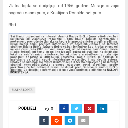
Zlatna lopta se dodjeljuje od 1956. godine. Mesi je osvojio
nagradu osam puta, a Kristijano Ronaldo pet puta.
Bhrt
Svi članci objavljeni na internet stranici Radija Brčko (www.radiobrcko.ba)
isključivo su vlasništvo redakcije. Radio Brčko dopušta ograničeno i
povremeno prenošenje članaka sa svoje internet stranice u drugim medijima.
Drugi mediji smiju prenijeti informacije iz pojedinih članaka sa Internet
stranice Radija Brčko (www.radiobrcko.ba) isključivo kao kratku vijest od
najviše četiri reda (300 slovnih znakova), uz obavezno navođenje izvora
(Radio Brčko), pri čemu su on-line izdanja dužna objaviti link na originalni
tekst na web stranicu radiobrcko.ba, ukoliko s uredništvom portala nije
postignut dogovor o drugačijim uslovima. Radio Brčko je odlučan u
nastojanju da zaštiti svoje intelektualno vlasništvo i rad svojih autora.
Ukoliko se bilo koji dio teksta ili informacija iz teksta objavljenog na internet
stranici www.radiobrcko.ba prenese suprotno ovim pravilima, protiv
prekršioca će biti pokrenut pravni postupak pred Osnovnim sudom Brčko
distrikta. Za detaljnije informacije o uslovima korištenja kliknite na
USLOVI
KORIŠTENJA.
ZLATNA LOPTA
PODIJELI
0