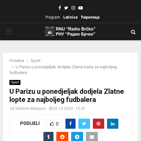
Facebook
Twitter
Instagram
Youtube
Program
Latinica
Ћирилица
PRIMARY
MENU
Početna
Sport
U Parizu u ponedjeljak dodjela Zlatne lopte za najboljeg
fudbalera
Sport
U Parizu u ponedjeljak dodjela Zlatne
lopte za najboljeg fudbalera
od
Vladimir Matijević
26.10.2024 - 15:37
PODIJELI
0