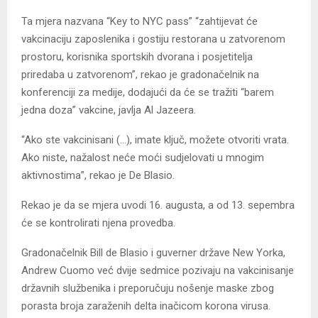
Ta mjera nazvana “Key to NYC pass” “zahtijevat će
vakcinaciju zaposlenika i gostiju restorana u zatvorenom
prostoru, korisnika sportskih dvorana i posjetitelja
priredaba u zatvorenom”, rekao je gradonačelnik na
konferenciji za medije, dodajući da će se tražiti “barem
jedna doza” vakcine, javlja Al Jazeera.
“Ako ste vakcinisani (…), imate ključ, možete otvoriti vrata.
Ako niste, nažalost neće moći sudjelovati u mnogim
aktivnostima”, rekao je De Blasio.
Rekao je da se mjera uvodi 16. augusta, a od 13. sepembra
će se kontrolirati njena provedba.
Gradonačelnik Bill de Blasio i guverner države New Yorka,
Andrew Cuomo već dvije sedmice pozivaju na vakcinisanje
državnih službenika i preporučuju nošenje maske zbog
porasta broja zaraženih delta inačicom korona virusa.