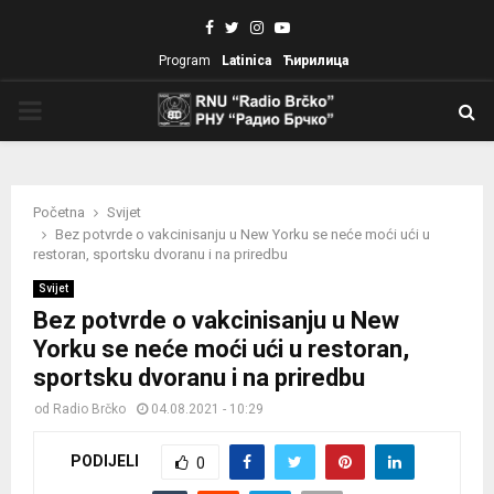
Facebook
Twitter
Instagram
Youtube
Program
Latinica
Ћирилица
PRIMARY
MENU
Početna
Svijet
Bez potvrde o vakcinisanju u New Yorku se neće moći ući u
restoran, sportsku dvoranu i na priredbu
Svijet
Bez potvrde o vakcinisanju u New
Yorku se neće moći ući u restoran,
sportsku dvoranu i na priredbu
od
Radio Brčko
04.08.2021 - 10:29
PODIJELI
0