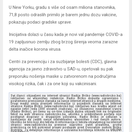
U New Yorku, gradu s više od osam miliona stanovnika,
71,8 posto odraslih primilo je barem jednu dozu vakcine,
pokazuju podaci gradske uprave.
Inicijativa dolazi u času kada je novi val pandemije COVID-a
19 zapljusnuo zemlju zbog brzog širenja veoma zarazne
delta inačice korona virusa.
Centri za prevenciju i za suzbijanje bolesti (CDC), glavna
agencija za javno zdravstvo u SAD-u, opetovali su pak
preporuku nošenja maske u zatvorenom na područjima
visokog rizika, čak i za one koji su vakcinisani.
Svi članci objavljeni na internet stranici Radija Brčko (www.radiobrcko.ba)
isključivo su vlasništvo redakcije. Radio Brčko dopušta ograničeno i
povremeno prenošenje članaka sa svoje internet stranice u drugim medijima.
Drugi mediji smiju prenijeti informacije iz pojedinih članaka sa Internet
stranice Radija Brčko (www.radiobrcko.ba) isključivo kao kratku vijest od
najviše četiri reda (300 slovnih znakova), uz obavezno navođenje izvora
(Radio Brčko), pri čemu su on-line izdanja dužna objaviti link na originalni
tekst na web stranicu radiobrcko.ba, ukoliko s uredništvom portala nije
postignut dogovor o drugačijim uslovima. Radio Brčko je odlučan u
nastojanju da zaštiti svoje intelektualno vlasništvo i rad svojih autora.
Ukoliko se bilo koji dio teksta ili informacija iz teksta objavljenog na internet
stranici www.radiobrcko.ba prenese suprotno ovim pravilima, protiv
prekršioca će biti pokrenut pravni postupak pred Osnovnim sudom Brčko
distrikta. Za detaljnije informacije o uslovima korištenja kliknite na
USLOVI