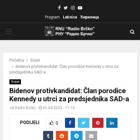
Facebook
Twitter
Instagram
Youtube
Program
Latinica
Ћирилица
PRIMARY
MENU
Početna
Svijet
Bidenov protivkandidat: Član porodice Kennedy u utrci za
predsjednika SAD-a
Svijet
Bidenov protivkandidat: Član porodice
Kennedy u utrci za predsjednika SAD-a
od
Radio Brčko
06.04.2023 - 11:10
PODIJELI
0