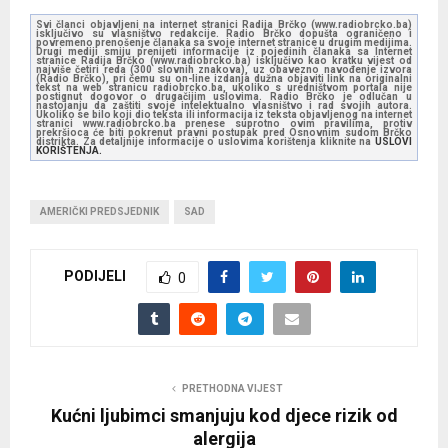
Svi članci objavljeni na internet stranici Radija Brčko (www.radiobrcko.ba)
isključivo su vlasništvo redakcije. Radio Brčko dopušta ograničeno i
povremeno prenošenje članaka sa svoje internet stranice u drugim medijima.
Drugi mediji smiju prenijeti informacije iz pojedinih članaka sa Internet
stranice Radija Brčko (www.radiobrcko.ba) isključivo kao kratku vijest od
najviše četiri reda (300 slovnih znakova), uz obavezno navođenje izvora
(Radio Brčko), pri čemu su on-line izdanja dužna objaviti link na originalni
tekst na web stranicu radiobrcko.ba, ukoliko s uredništvom portala nije
postignut dogovor o drugačijim uslovima. Radio Brčko je odlučan u
nastojanju da zaštiti svoje intelektualno vlasništvo i rad svojih autora.
Ukoliko se bilo koji dio teksta ili informacija iz teksta objavljenog na internet
stranici www.radiobrcko.ba prenese suprotno ovim pravilima, protiv
prekršioca će biti pokrenut pravni postupak pred Osnovnim sudom Brčko
distrikta. Za detaljnije informacije o uslovima korištenja kliknite na
USLOVI
KORIŠTENJA.
AMERIČKI PREDSJEDNIK
SAD
PODIJELI
0
PRETHODNA VIJEST
Kućni ljubimci smanjuju kod djece rizik od
alergija