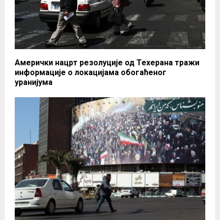
Амерички нацрт резолуције од Техерана тражи
информације о локацијама обогаћеног
уранијума