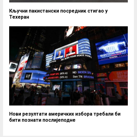
Кључни пакистански посредник стигао у
Техеран
Нови резултати америчких избора требали би
бити познати послијеподне