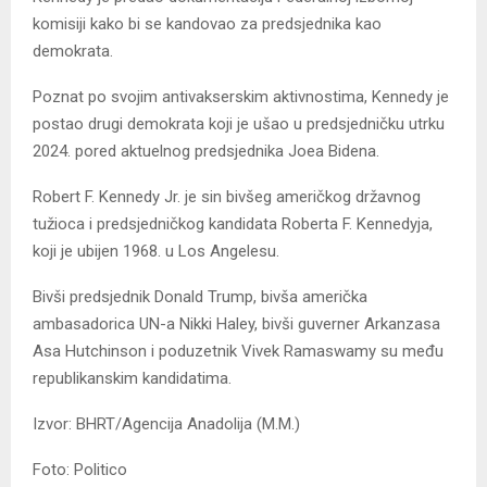
komisiji kako bi se kandovao za predsjednika kao
demokrata.
Poznat po svojim antivakserskim aktivnostima, Kennedy je
postao drugi demokrata koji je ušao u predsjedničku utrku
2024. pored aktuelnog predsjednika Joea Bidena.
Robert F. Kennedy Jr. je sin bivšeg američkog državnog
tužioca i predsjedničkog kandidata Roberta F. Kennedyja,
koji je ubijen 1968. u Los Angelesu.
Bivši predsjednik Donald Trump, bivša američka
ambasadorica UN-a Nikki Haley, bivši guverner Arkanzasa
Asa Hutchinson i poduzetnik Vivek Ramaswamy su među
republikanskim kandidatima.
Izvor: BHRT/Agencija Anadolija (M.M.)
Foto: Politico