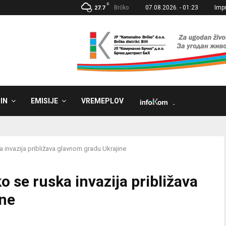
C
Brčko
07.08.2026. - 01:23
Imp
27.7
IN
EMISIJE
VREMEPLOV
˼
a invazija približava glavnom gradu Ukrajine
o se ruska invazija približava
ine