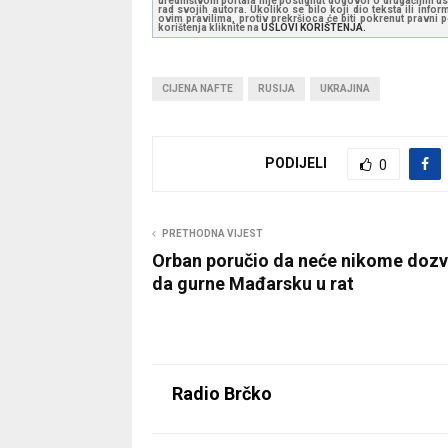
uredništvom portala nije postignut dogovor o drugačijim usl
rad svojih autora. Ukoliko se bilo koji dio teksta ili inf
ovim pravilima, protiv prekršioca će biti pokrenut pravni
korištenja kliknite na
USLOVI KORIŠTENJA.
CIJENA NAFTE
RUSIJA
UKRAJINA
PODIJELI
0
PRETHODNA VIJEST
Orban poručio da neće nikome dozvo
da gurne Mađarsku u rat
Radio Brčko