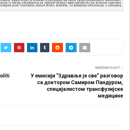
ovima. Radio Brčko je odlučan u nastojanju da zaštiti svoje intelektualno vlasništvo i
ormacija iz teksta objavljenog na internet stranici www.radiobrcko.ba prenese suprotno
 postupak pred Osnovnim sudom Brčko distrikta. Za detaljnije informacije o uslovima
NAREDNA VIJEST
liti
У емисији “Здравље је све” разговор
са доктором Самиром Пандуром,
специјалистом трансфузијске
медицине