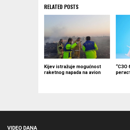
RELATED POSTS
Kijev istražuje mogućnost
“СЗО б
raketnog napada na avion
регис
VIDEO DANA