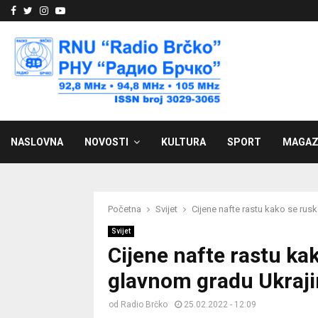
Facebook
Twitter
Instagram
Youtube
NASLOVNA
NOVOSTI
KULTURA
SPORT
MAGAZ
Početna
Svijet
Cijene nafte rastu kako se rusk
Svijet
Cijene nafte rastu kak
glavnom gradu Ukraj
od
Radio Brčko
25.02.2022 - 12:09