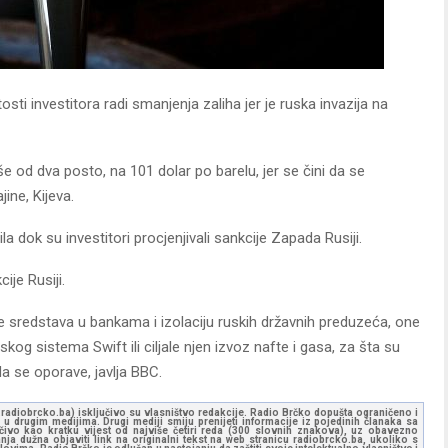
sti investitora radi smanjenja zaliha jer je ruska invazija na
še od dva posto, na 101 dolar po barelu, jer se čini da se
jine, Kijeva.
ila dok su investitori procjenjivali sankcije Zapada Rusiji.
cije Rusiji.
e sredstava u bankama i izolaciju ruskih državnih preduzeća, one
kog sistema Swift ili ciljale njen izvoz nafte i gasa, za šta su
da se oporave, javlja BBC.
ww.radiobrcko.ba) isključivo su vlasništvo redakcije. Radio Brčko dopušta ograničeno i
u drugim medijima. Drugi mediji smiju prenijeti informacije iz pojedinih članaka sa
učivo kao kratku vijest od najviše četiri reda (300 slovnih znakova), uz obavezno
ja dužna objaviti link na originalni tekst na web stranicu radiobrcko.ba, ukoliko s