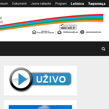
Latinica
Ћирилица
resum
Dokumenti
Javne nabavke
Program