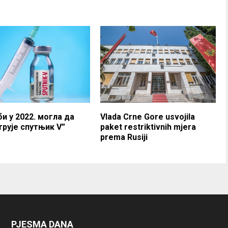
и у 2022. могла да
Vlada Crne Gore usvojila
трује спутњик V”
paket restriktivnih mjera
prema Rusiji
PJESMA DANA