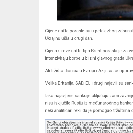
Cijene nafte porasle su u petak zbog zabrinuto
Ukrajinu ušla u drugi dan.
Cijena sirove nafte tipa Brent porasla je za vi
intenziviraju borbe u blizini glavnog grada Ukra
Ali tržišta dionica u Evropi i Aziji su se oporav
Velika Britanija, SAD, EU i drugi najavili su sank
Iako najavljene sankcije uključuju zamrzavanj
nisu isključile Rusiju iz međunarodnog bankars
neki analitičari rekli da je pomogao tržištima 
Svi članci objavljeni na internet stranici Radija Brčko (w
povremeno prenošenje članaka sa svoje internet stranice 
Internet stranice Radija Brčko (www.radiobrcko.ba) isklj
navođenje izvora (Radio Brčko), pri čemu su on-line izdan