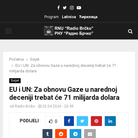
Facebook
Twitter
Instagram
Youtube
Program
Latinica
Ћирилица
PRIMARY
MENU
Početna
Svijet
EU i UN: Za obnovu Gaze u narednoj deceniji trebat će 71
milijarda dolara
Svijet
EU i UN: Za obnovu Gaze u narednoj
deceniji trebat će 71 milijarda dolara
od
Radio Brčko
20.04.2026 - 20:49
PODIJELI
0