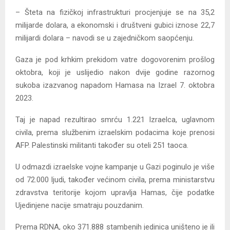
– Šteta na fizičkoj infrastrukturi procjenjuje se na 35,2
milijarde dolara, a ekonomski i društveni gubici iznose 22,7
milijardi dolara – navodi se u zajedničkom saopćenju.
Gaza je pod krhkim prekidom vatre dogovorenim prošlog
oktobra, koji je uslijedio nakon dvije godine razornog
sukoba izazvanog napadom Hamasa na Izrael 7. oktobra
2023.
Taj je napad rezultirao smrću 1.221 Izraelca, uglavnom
civila, prema službenim izraelskim podacima koje prenosi
AFP. Palestinski militanti također su oteli 251 taoca.
U odmazdi izraelske vojne kampanje u Gazi poginulo je više
od 72.000 ljudi, također većinom civila, prema ministarstvu
zdravstva teritorije kojom upravlja Hamas, čije podatke
Ujedinjene nacije smatraju pouzdanim.
Prema RDNA, oko 371.888 stambenih jedinica uništeno je ili