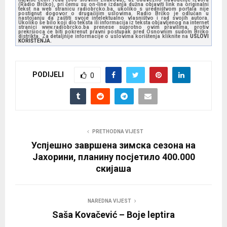
(Radio Brčko), pri čemu su on-line izdanja dužna objaviti link na originalni
tekst na web stranicu radiobrcko.ba, ukoliko s uredništvom portala nije
postignut dogovor o drugačijim uslovima. Radio Brčko je odlučan u
nastojanju da zaštiti svoje intelektualno vlasništvo i rad svojih autora.
Ukoliko se bilo koji dio teksta ili informacija iz teksta objavljenog na internet
stranici www.radiobrcko.ba prenese suprotno ovim pravilima, protiv
prekršioca će biti pokrenut pravni postupak pred Osnovnim sudom Brčko
distrikta. Za detaljnije informacije o uslovima korištenja kliknite na
USLOVI
KORIŠTENJA.
PODIJELI
0
PRETHODNA VIJEST
Успјешно завршена зимска сезона на
Јахорини, планину посјетило 400.000
скијаша
NAREDNA VIJEST
Saša Kovačević – Boje leptira