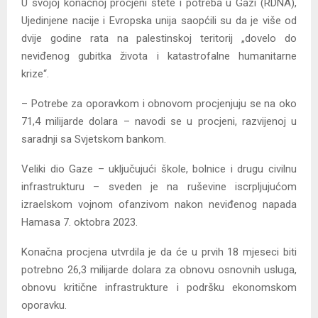
U svojoj konačnoj procjeni štete i potreba u Gazi (RDNA),
Ujedinjene nacije i Evropska unija saopćili su da je više od
dvije godine rata na palestinskoj teritorij „dovelo do
neviđenog gubitka života i katastrofalne humanitarne
krize“.
– Potrebe za oporavkom i obnovom procjenjuju se na oko
71,4 milijarde dolara – navodi se u procjeni, razvijenoj u
saradnji sa Svjetskom bankom.
Veliki dio Gaze – uključujući škole, bolnice i drugu civilnu
infrastrukturu – sveden je na ruševine iscrpljujućom
izraelskom vojnom ofanzivom nakon neviđenog napada
Hamasa 7. oktobra 2023.
Konačna procjena utvrdila je da će u prvih 18 mjeseci biti
potrebno 26,3 milijarde dolara za obnovu osnovnih usluga,
obnovu kritične infrastrukture i podršku ekonomskom
oporavku.