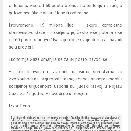
oštećeno, više od 50 posto bolnica na teritoriju ne radi, a
gotovo sve škole su uništene ili oštećene.
Istovremeno, 1,9 miliona ljudi – skoro kompletno
stanovništvo Gaze – raseljeno je, često više puta, a više
od 60 posto stanovništva izgubilo je svoje domove, navodi
se u procjeni.
Ekonomija Gaze smanjila se za 84 posto, navodi se.
– Obim lišavanja u životnim uslovima, sredstvima za
život/prihodima, sigurnosti hrane, rodnoj ravnopravnosti i
socijalnoj uključenosti usporili su ljudski razvoj u Pojasu
Gaze za 77 godina – navodi se u procjeni.
Izvor: Fena
Svi članci objavljeni na internet stranici Radija Brčko (www.radiobrcko.ba)
isključivo su vlasništvo redakcije. Radio Brčko dopušta ograničeno i
povremeno prenošenje članaka sa svoje internet stranice u drugim medijima.
Drugi mediji smiju prenijeti informacije iz pojedinih članaka sa Internet
stranice Radija Brčko (www.radiobrcko.ba) isključivo kao kratku vijest od
najviše četiri reda (300 slovnih znakova), uz obavezno navođenje izvora