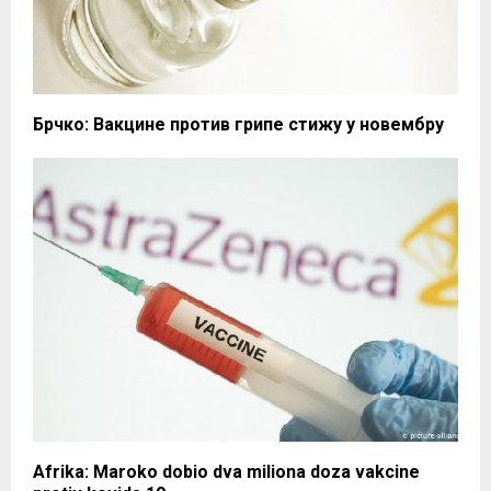
Брчко: Вакцине против грипе стижу у новембру
Afrika: Maroko dobio dva miliona doza vakcine