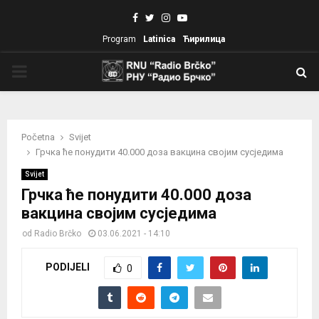
Facebook
Twitter
Instagram
Youtube
Program
Latinica
Ћирилица
PRIMARY
MENU
Početna
Svijet
Грчка ће понудити 40.000 доза вакцина својим сусједима
Svijet
Грчка ће понудити 40.000 доза
вакцина својим сусједима
od
Radio Brčko
03.06.2021 - 14:10
PODIJELI
0