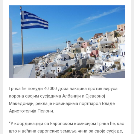
Грчка ће понуди 40.000 доза вакцина против вируса
корона својим сусједима Албанији и Сјеверној
Македонији, рекла је новинарима портпарол Владе
Аристотелија Пелони.
“У координацији са Европском комисијом Грчка ће, као
што и већина европских земаља чини за своје сусједе,