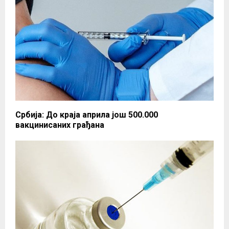
Србија: До краја априла још 500.000
вакцинисаних грађана