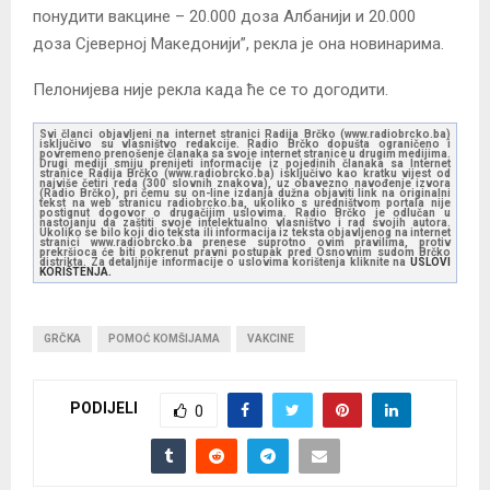
понудити вакцине – 20.000 доза Албанији и 20.000
доза Сјеверној Македонији”, рекла је она новинарима.
Пелонијева није рекла када ће се то догодити.
Svi članci objavljeni na internet stranici Radija Brčko (www.radiobrcko.ba)
isključivo su vlasništvo redakcije. Radio Brčko dopušta ograničeno i
povremeno prenošenje članaka sa svoje internet stranice u drugim medijima.
Drugi mediji smiju prenijeti informacije iz pojedinih članaka sa Internet
stranice Radija Brčko (www.radiobrcko.ba) isključivo kao kratku vijest od
najviše četiri reda (300 slovnih znakova), uz obavezno navođenje izvora
(Radio Brčko), pri čemu su on-line izdanja dužna objaviti link na originalni
tekst na web stranicu radiobrcko.ba, ukoliko s uredništvom portala nije
postignut dogovor o drugačijim uslovima. Radio Brčko je odlučan u
nastojanju da zaštiti svoje intelektualno vlasništvo i rad svojih autora.
Ukoliko se bilo koji dio teksta ili informacija iz teksta objavljenog na internet
stranici www.radiobrcko.ba prenese suprotno ovim pravilima, protiv
prekršioca će biti pokrenut pravni postupak pred Osnovnim sudom Brčko
distrikta. Za detaljnije informacije o uslovima korištenja kliknite na
USLOVI
KORIŠTENJA.
GRČKA
POMOĆ KOMŠIJAMA
VAKCINE
PODIJELI
0