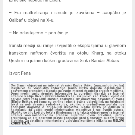
– Era maltretiranja i iznude je završena – saopštio je
Qalibaf u objavi na X-u.
– Ne odustajemo – poručio je.
Iranski mediji su ranije izvijestili o eksplozijama u glavnom
iranskom naftnom čvorištu na otoku Kharg, na otoku
Qeshm i u južnim lučkim gradovima Sirik i Bandar Abbas.
Izvor: Fena
Svi članci objavljeni na internet stranici Radija Brčko (www.radiobrcko.ba)
isključivo su vlasništvo redakcije. Radio Brčko dopušta ograničeno i
povremeno prenošenje članaka sa svoje internet stranice u drugim medijima.
Drugi mediji smiju prenijeti informacije iz pojedinih članaka sa Internet
stranice Radija Brčko (www.radiobrcko.ba) isključivo kao kratku vijest od
najviše četiri reda (300 slovnih znakova), uz obavezno navođenje izvora
(Radio Brčko), pri čemu su on-line izdanja dužna objaviti link na originalni
tekst na web stranicu radiobrcko.ba, ukoliko s uredništvom portala nije
postignut dogovor o drugačijim uslovima. Radio Brčko je odlučan u
nastojanju da zaštiti svoje intelektualno vlasništvo i rad svojih autora.
Ukoliko se bilo koji dio teksta ili informacija iz teksta objavljenog na internet
stranici www.radiobrcko.ba prenese suprotno ovim pravilima, protiv
prekršioca će biti pokrenut pravni postupak pred Osnovnim sudom Brčko
distrikta. Za detaljnije informacije o uslovima korištenja kliknite na
USLOVI
KORIŠTENJA.