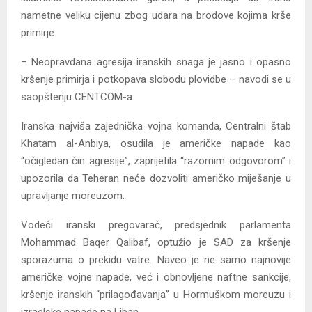
nametne veliku cijenu zbog udara na brodove kojima krše
primirje.
– Neopravdana agresija iranskih snaga je jasno i opasno
kršenje primirja i potkopava slobodu plovidbe – navodi se u
saopštenju CENTCOM-a.
Iranska najviša zajednička vojna komanda, Centralni štab
Khatam al-Anbiya, osudila je američke napade kao
“očigledan čin agresije”, zaprijetila “razornim odgovorom” i
upozorila da Teheran neće dozvoliti američko miješanje u
upravljanje moreuzom.
Vodeći iranski pregovarač, predsjednik parlamenta
Mohammad Baqer Qalibaf, optužio je SAD za kršenje
sporazuma o prekidu vatre. Naveo je ne samo najnovije
američke vojne napade, već i obnovljene naftne sankcije,
kršenje iranskih “prilagođavanja” u Hormuškom moreuzu i
izraelske napade na Liban.