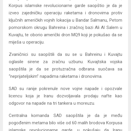
Korpus islamske revolucionarne garde saopštio je da je
izveo zajedničku operaciju raketama i dronovima protiv
ključnih američkih vojnih lokacija u Bandar Salmanu, Petom
pomorskom okrugu Bahreina i zračnoj bazi Ali Al Salem u
Kuvajtu, te oborio američki dron MQ9 koji je pokušao da se
miješa u operaciju.
Zvaničnici su saopštili da su se u Bahreinu i Kuvajtu
oglasile sirene za zračnu uzbunu. Kuvajtska vojska
saopštila je da se protuzračna odbrana suočava sa
“neprijateljskim” napadima raketama i dronovima.
SAD su ranije pokrenule nove vojne napade i opozvale
licencu koja je Iranu dozvoljavala prodaju nafte kao
odgovor na napade na tri tankera u moreuzu.
Centralna komanda SAD saopštila je da je među
pogođenim metama bilo više od 60 malih brodova Korpusa
islamske revolucionarne garde, u pokušaju da Iranu