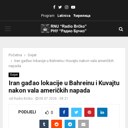
Facebook
Twitter
Instagram
Youtube
Program
Latinica
Ћирилица
PRIMARY
MENU
Početna
Svijet
Iran gađao lokacije u Bahreinu i Kuvajtu nakon vala američkih
napada
Svijet
Iran gađao lokacije u Bahreinu i Kuvajtu
nakon vala američkih napada
od
Radio Brčko
08.07.2026 - 08:21
PODIJELI
0