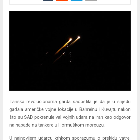
Iranska revolucionarna garda saopštila je da je u srijedu
gađala američke vojne lokacije u Bahreinu i Kuvajtu nakon
što su SAD pokrenule val vojnih udara na Iran kao odgovor
na napade na tankere u Hormuškom moreuzu.
U najnovijem udarcu krhkom sporazumu o prekidu vatre,