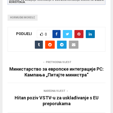
KORIŠTENJA.
HORMUŠKI MOREUZ
PODIJELI
0
PRETHODNA VIJEST
Министарство за европске интеграције РС:
Кампања „Питајте министра“
NAREDNA VIJEST
Hitan poziv VSTV-u za usklađivanje s EU
preporukama