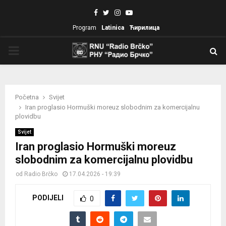
Facebook
Twitter
Instagram
Youtube
Program
Latinica
Ћирилица
PRIMARY
MENU
Početna
Svijet
Iran proglasio Hormuški moreuz slobodnim za komercijalnu
plovidbu
Svijet
Iran proglasio Hormuški moreuz
slobodnim za komercijalnu plovidbu
od
Radio Brčko
17.04.2026 - 19:39
PODIJELI
0