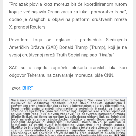
“Prolazak plovila kroz moreuz bit će koordiniranom rutom
koju je već najavila Organizacija za luke i pomorstvo Irana”,
dodao je Araghchi u objavi na platformi društvenih mreža
X, prenosi Reuters.
Povodom toga se oglasio i predsednik Sjedinjenih
Američkih Država (SAD) Donald Tramp (Trump), koji je na
svojoj društvenoj mreži Truth Social napisao
“Hvala!”
SAD su u srijedu započele blokadu iranskih luka kao
odgovor Teheranu na zatvaranje moreuza, piše CNN.
Izvor:
BHRT
Svi članci objavljeni na internet stranici Radija Brčko (www.radiobrcko.ba)
isključivo su vlasništvo redakcije. Radio Brčko dopušta ograničeno i
povremeno prenošenje članaka sa svoje internet stranice u drugim medijima.
Drugi mediji smiju prenijeti informacije iz pojedinih članaka sa Internet
stranice Radija Brčko (www.radiobrcko.ba) isključivo kao kratku vijest od
najviše četiri reda (300 slovnih znakova), uz obavezno navođenje izvora
(Radio Brčko), pri čemu su on-line izdanja dužna objaviti link na originalni
tekst na web stranicu radiobrcko.ba, ukoliko s uredništvom portala nije
postignut dogovor o drugačijim uslovima. Radio Brčko je odlučan u
nastojanju da zaštiti svoje intelektualno vlasništvo i rad svojih autora.
Ukoliko se bilo koji dio teksta ili informacija iz teksta objavljenog na internet
stranici www.radiobrcko.ba prenese suprotno ovim pravilima, protiv
prekršioca će biti pokrenut pravni postupak pred Osnovnim sudom Brčko
distrikta. Za detaljnije informacije o uslovima korištenja kliknite na
USLOVI