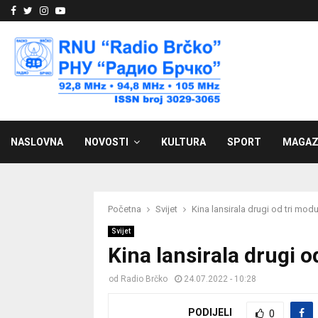
Facebook
Twitter
Instagram
Youtube
NASLOVNA
NOVOSTI
KULTURA
SPORT
MAGAZ
Početna
Svijet
Kina lansirala drugi od tri mod
Svijet
Kina lansirala drugi 
od
Radio Brčko
24.07.2022 - 10:28
PODIJELI
0