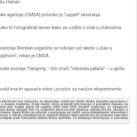
ku Hainan.
ske agencije (CMSA) potvrdio je “uspjeh” lansiranja.
kako bi fotografirali lanser kako se uzdiže u zrak u stubovima
oratorija Wentian uspješno se odvojio od rakete i ušao u
uspjehom”, rekao je CMSA.
irske postaje Tiangong – što znači “nebeska palača” – u aprilu
modul ima tri spavaće sobe i prostor za naučne eksperimente.
ww.radiobrcko.ba) isključivo su vlasništvo redakcije. Radio Brčko dopušta ograničeno i
u drugim medijima. Drugi mediji smiju prenijeti informacije iz pojedinih članaka sa
učivo kao kratku vijest od najviše četiri reda (300 slovnih znakova), uz obavezno
ja dužna objaviti link na originalni tekst na web stranicu radiobrcko.ba, ukoliko s
ovima. Radio Brčko je odlučan u nastojanju da zaštiti svoje intelektualno vlasništvo i
ormacija iz teksta objavljenog na internet stranici www.radiobrcko.ba prenese suprotno
 postupak pred Osnovnim sudom Brčko distrikta. Za detaljnije informacije o uslovima