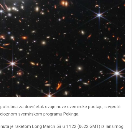
a potrebna za dovršetak svoje nove svemirske postaje, izvijestili
ambicioznom svemirskom programu Pekinga.
enuta je raketom Long March 5B u 14:22 (0622 GMT) iz lansirnog