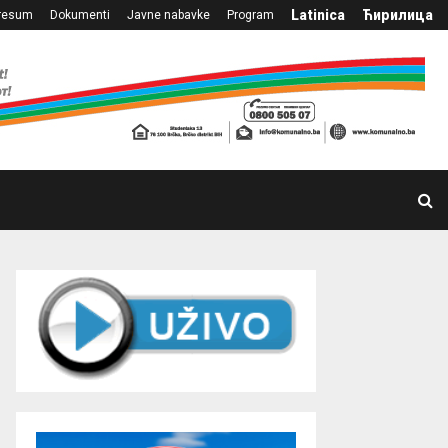
Latinica
Ћирилица
resum
Dokumenti
Javne nabavke
Program