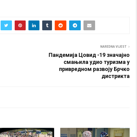
NAREDNA VIJEST
Пандемија Цовид -19 значајно
смањила удио туризма у
привредном развоју Брчко
дистрикта