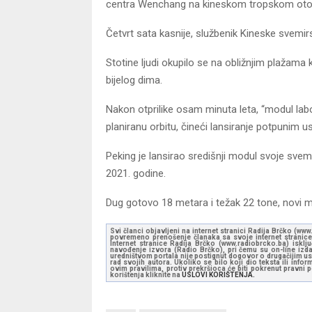
centra Wenchang na kineskom tropskom oto
Četvrt sata kasnije, službenik Kineske svemir
Stotine ljudi okupilo se na obližnjim plažama 
bijelog dima.
Nakon otprilike osam minuta leta, “modul lab
planiranu orbitu, čineći lansiranje potpunim 
Peking je lansirao središnji modul svoje svem
2021. godine.
Dug gotovo 18 metara i težak 22 tone, novi 
Svi članci objavljeni na internet stranici Radija Brčko (w
povremeno prenošenje članaka sa svoje internet stranice 
Internet stranice Radija Brčko (www.radiobrcko.ba) isklj
navođenje izvora (Radio Brčko), pri čemu su on-line izdan
uredništvom portala nije postignut dogovor o drugačijim usl
rad svojih autora. Ukoliko se bilo koji dio teksta ili inf
ovim pravilima, protiv prekršioca će biti pokrenut pravni
korištenja kliknite na
USLOVI KORIŠTENJA.