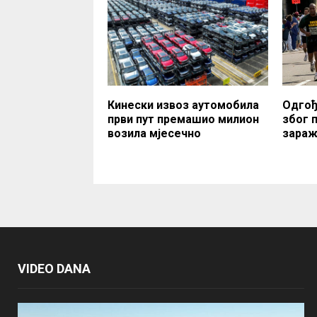
Кинески извоз аутомобила
Одгођ
први пут премашио милион
због 
возила мjесечно
зараж
VIDEO DANA