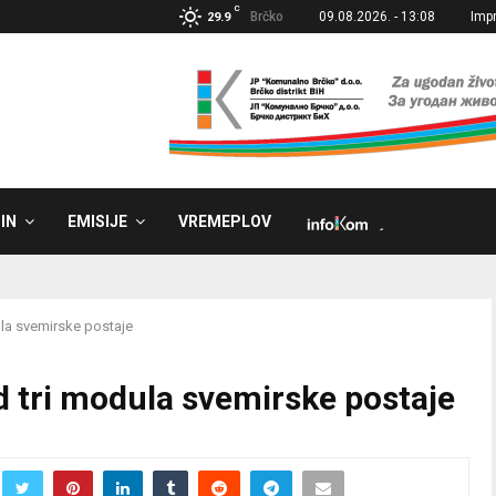
C
Brčko
09.08.2026. - 13:08
Imp
29.9
IN
EMISIJE
VREMEPLOV
˼
ula svemirske postaje
od tri modula svemirske postaje