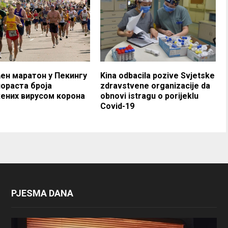
ен маратон у Пекингу
Kina odbacila pozive Svjetske
пораста броја
zdravstvene organizacije da
ених вирусом корона
obnovi istragu o porijeklu
Covid-19
PJESMA DANA