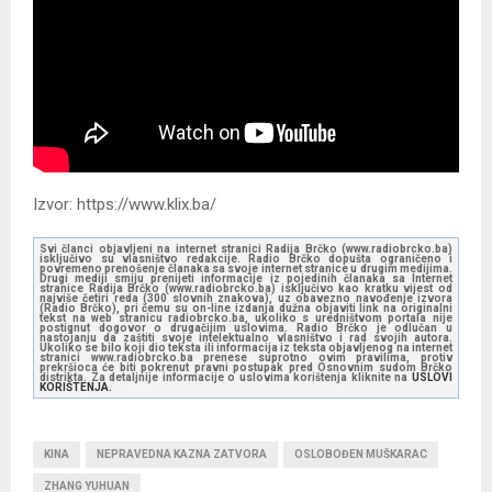
Izvor: https://www.klix.ba/
Svi članci objavljeni na internet stranici Radija Brčko (www.radiobrcko.ba)
isključivo su vlasništvo redakcije. Radio Brčko dopušta ograničeno i
povremeno prenošenje članaka sa svoje internet stranice u drugim medijima.
Drugi mediji smiju prenijeti informacije iz pojedinih članaka sa Internet
stranice Radija Brčko (www.radiobrcko.ba) isključivo kao kratku vijest od
najviše četiri reda (300 slovnih znakova), uz obavezno navođenje izvora
(Radio Brčko), pri čemu su on-line izdanja dužna objaviti link na originalni
tekst na web stranicu radiobrcko.ba, ukoliko s uredništvom portala nije
postignut dogovor o drugačijim uslovima. Radio Brčko je odlučan u
nastojanju da zaštiti svoje intelektualno vlasništvo i rad svojih autora.
Ukoliko se bilo koji dio teksta ili informacija iz teksta objavljenog na internet
stranici www.radiobrcko.ba prenese suprotno ovim pravilima, protiv
prekršioca će biti pokrenut pravni postupak pred Osnovnim sudom Brčko
distrikta. Za detaljnije informacije o uslovima korištenja kliknite na
USLOVI
KORIŠTENJA.
KINA
NEPRAVEDNA KAZNA ZATVORA
OSLOBOĐEN MUŠKARAC
ZHANG YUHUAN