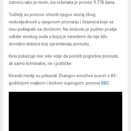
zatvoru iako je nevin, iza rešetaka je proveo 9.778 dana.
Tužitelji su ponovo otvorili njegov slučaj zbog
nedosljednosti u njegovom priznanju i činjenica koje se
nisu poklapale sa zločinom. Na slobodu je pušten poslije
odluke visokog suda u kojoj je navedeno da nije bilo
dovoljno dokaza koji opravdavaju presudu.
Kina pokazuje sve više volje da poništi pogrešne presude,
ali samo kriminalne, ne i političke.
Kineski mediji su prikazali Zhangov emotivni susret s 83-
godišnjom majkom i bivšom suprugom, prenosi
BBC
.