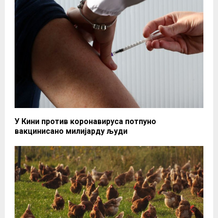
У Кини против коронавируса потпуно
вакцинисано милијарду људи