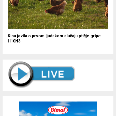
Kina javila o prvom ljudskom slučaju ptičje gripe
H10N3