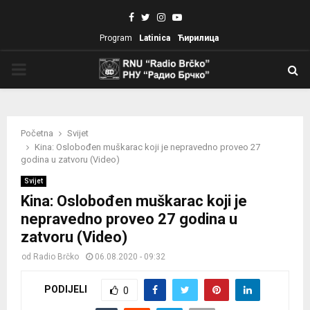
Facebook
Twitter
Instagram
Youtube
Program
Latinica
Ћирилица
PRIMARY
MENU
Početna
Svijet
Kina: Oslobođen muškarac koji je nepravedno proveo 27
godina u zatvoru (Video)
Svijet
Kina: Oslobođen muškarac koji je
nepravedno proveo 27 godina u
zatvoru (Video)
od
Radio Brčko
06.08.2020 - 09:32
PODIJELI
0