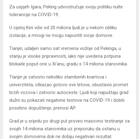
Za uspjeh Igara, Peking udvostručuje svoju politiku nulte
tolerancije na COVID-19.
U cijeloj Kini više od 20 miliona ljudi je u nekom obliku
izolacije, a mnogi ne mogu napustiti svoje domove.
Tianjin, udaljen samo sat vremena vožnje od Pekinga, u
stanju je visoke pripravnosti, iako nije uvedena potpuna
blokade poput one u Xi'anu, gradu s 14 miliona stanovnika.
Tianjin je zatvorio nekoliko stambenih kvartova i
univerziteta, otkazao gotovo sve letove, obustavio promet
brzih vozova i zatvorio autoceste. Ljudi koji napuštaju grad
dužni su pokazati negativne testove na COVID-19 i dobiti
posebno dopuštenje, prenosi AP.
Grad je u srijedu po drugi put proveo masovno testiranje za
svojih 14 miliona stanovnika uz preporuku da ostanu u
svojim domovima dok ne dobiju negativan rezultat.