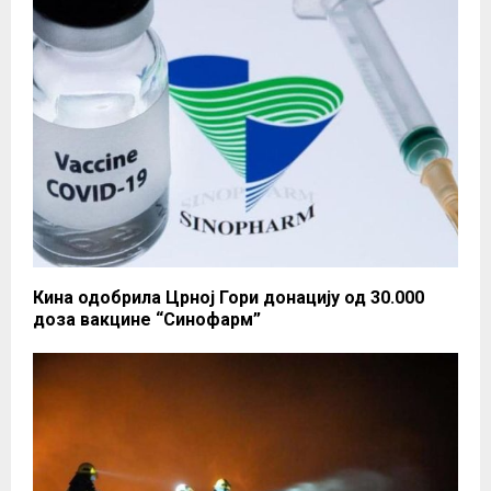
Кина одобрила Црној Гори донацију од 30.000
доза вакцине “Синофарм”