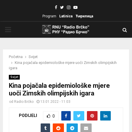
Facebook
Twitter
Instagram
Youtube
Program
Latinica
Ћирилица
PRIMARY
MENU
Početna
Svijet
Kina pojačala epidemiološke mjere uoči Zimskih olimpijskih
igara
Svijet
Kina pojačala epidemiološke mjere
uoči Zimskih olimpijskih igara
od
Radio Brčko
13.01.2022 - 11:03
PODIJELI
0