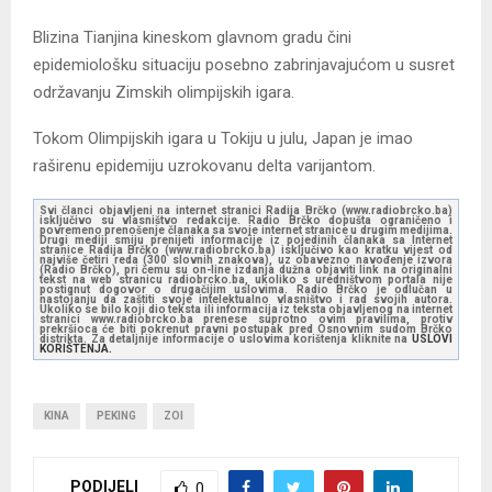
Blizina Tianjina kineskom glavnom gradu čini
epidemiološku situaciju posebno zabrinjavajućom u susret
održavanju Zimskih olimpijskih igara.
Tokom Olimpijskih igara u Tokiju u julu, Japan je imao
raširenu epidemiju uzrokovanu delta varijantom.
Svi članci objavljeni na internet stranici Radija Brčko (www.radiobrcko.ba)
isključivo su vlasništvo redakcije. Radio Brčko dopušta ograničeno i
povremeno prenošenje članaka sa svoje internet stranice u drugim medijima.
Drugi mediji smiju prenijeti informacije iz pojedinih članaka sa Internet
stranice Radija Brčko (www.radiobrcko.ba) isključivo kao kratku vijest od
najviše četiri reda (300 slovnih znakova), uz obavezno navođenje izvora
(Radio Brčko), pri čemu su on-line izdanja dužna objaviti link na originalni
tekst na web stranicu radiobrcko.ba, ukoliko s uredništvom portala nije
postignut dogovor o drugačijim uslovima. Radio Brčko je odlučan u
nastojanju da zaštiti svoje intelektualno vlasništvo i rad svojih autora.
Ukoliko se bilo koji dio teksta ili informacija iz teksta objavljenog na internet
stranici www.radiobrcko.ba prenese suprotno ovim pravilima, protiv
prekršioca će biti pokrenut pravni postupak pred Osnovnim sudom Brčko
distrikta. Za detaljnije informacije o uslovima korištenja kliknite na
USLOVI
KORIŠTENJA.
KINA
PEKING
ZOI
PODIJELI
0