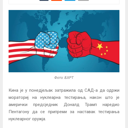
Фото: БХРТ
Кина је у понедјељак затражила од САД-а да одржи
мораториј на нуклеарна тестирања, након што је
амерички предсједник Доналд Трамп наредио
Пентагону да се припреми за наставак тестирања
нуклеарног оружја.