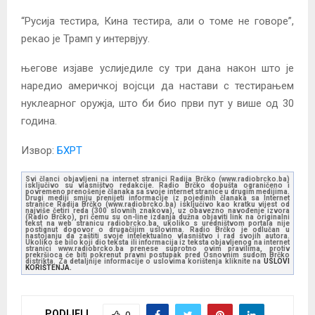
“Русија тестира, Кина тестира, али о томе не говоре”,
рекао је Трамп у интервјуу.
његове изјаве услиједиле су три дана након што је
наредио америчкој војсци да настави с тестирањем
нуклеарног оружја, што би био први пут у више од 30
година.
Извор:
БХРТ
Svi članci objavljeni na internet stranici Radija Brčko (www.radiobrcko.ba)
isključivo su vlasništvo redakcije. Radio Brčko dopušta ograničeno i
povremeno prenošenje članaka sa svoje internet stranice u drugim medijima.
Drugi mediji smiju prenijeti informacije iz pojedinih članaka sa Internet
stranice Radija Brčko (www.radiobrcko.ba) isključivo kao kratku vijest od
najviše četiri reda (300 slovnih znakova), uz obavezno navođenje izvora
(Radio Brčko), pri čemu su on-line izdanja dužna objaviti link na originalni
tekst na web stranicu radiobrcko.ba, ukoliko s uredništvom portala nije
postignut dogovor o drugačijim uslovima. Radio Brčko je odlučan u
nastojanju da zaštiti svoje intelektualno vlasništvo i rad svojih autora.
Ukoliko se bilo koji dio teksta ili informacija iz teksta objavljenog na internet
stranici www.radiobrcko.ba prenese suprotno ovim pravilima, protiv
prekršioca će biti pokrenut pravni postupak pred Osnovnim sudom Brčko
distrikta. Za detaljnije informacije o uslovima korištenja kliknite na
USLOVI
KORIŠTENJA.
PODIJELI