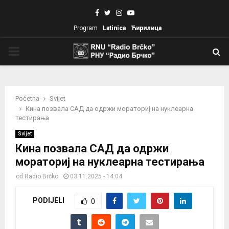
Facebook
Twitter
Instagram
Youtube
Program
Latinica
Ћирилица
PRIMARY
MENU
Početna
Svijet
Кина позвала САД да одржи мораториј на нуклеарна
тестирања
Svijet
Кина позвала САД да одржи
мораториј на нуклеарна тестирања
od
Radio Brčko
03.11.2025 - 14:04
PODIJELI
0