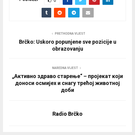
0
PRETHODNA VIJEST
Brčko: Uskoro popunjene sve pozicije u
obrazovanju
NAREDNA VIJEST
„Активно здраво старење“ – пројекат који
доноси осмијех и снагу трећој животној
доби
Radio Brčko