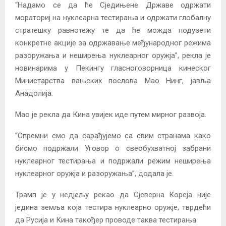
“Надамо се да ће Сједињене Државе одржати
мораториј на нуклеарна тестирања и одржати глобалну
стратешку равнотежу те да ће можда подузети
конкретне акције за одржавање међународног режима
разоружања и неширења нуклеарног оружја”, рекла је
новинарима у Пекингу гласноговорница кинеског
Министарства вањских послова Мао Нинг, јавља
Анадолија.
Мао је рекла да Кина увијек иде путем мирног развоја.
“Спремни смо да сарађујемо са свим странама како
бисмо подржали Уговор о свеобухватној забрани
нуклеарног тестирања и подржали режим неширења
нуклеарног оружја и разоружања”, додала је.
Трамп је у недјељу рекао да Сјеверна Кореја није
једина земља која тестира нуклеарно оружје, тврдећи
да Русија и Кина такођер проводе таква тестирања.