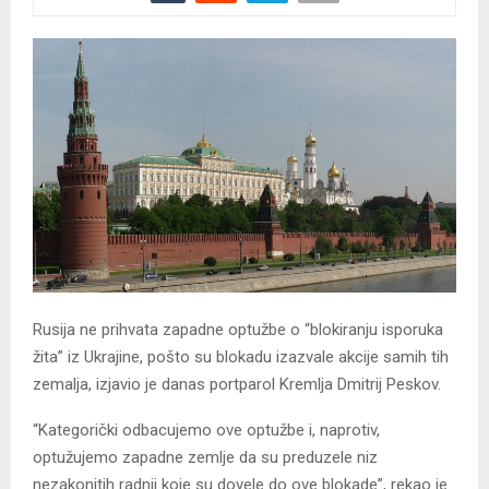
Rusija ne prihvata zapadne optužbe o “blokiranju isporuka
žita” iz Ukrajine, pošto su blokadu izazvale akcije samih tih
zemalja, izjavio je danas portparol Kremlja Dmitrij Peskov.
“Kategorički odbacujemo ove optužbe i, naprotiv,
optužujemo zapadne zemlje da su preduzele niz
nezakonitih radnji koje su dovele do ove blokade”, rekao je