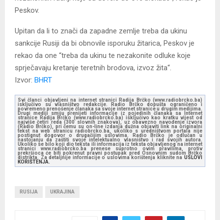
Peskov.
Upitan da li to znači da zapadne zemlje treba da ukinu
sankcije Rusiji da bi obnovile isporuku žitarica, Peskov je
rekao da one “treba da ukinu te nezakonite odluke koje
sprječavaju kretanje teretnih brodova, izvoz žita“.
Izvor:
BHRT
Svi članci objavljeni na internet stranici Radija Brčko (www.radiobrcko.ba)
isključivo su vlasništvo redakcije. Radio Brčko dopušta ograničeno i
povremeno prenošenje članaka sa svoje internet stranice u drugim medijima.
Drugi mediji smiju prenijeti informacije iz pojedinih članaka sa Internet
stranice Radija Brčko (www.radiobrcko.ba) isključivo kao kratku vijest od
najviše četiri reda (300 slovnih znakova), uz obavezno navođenje izvora
(Radio Brčko), pri čemu su on-line izdanja dužna objaviti link na originalni
tekst na web stranicu radiobrcko.ba, ukoliko s uredništvom portala nije
postignut dogovor o drugačijim uslovima. Radio Brčko je odlučan u
nastojanju da zaštiti svoje intelektualno vlasništvo i rad svojih autora.
Ukoliko se bilo koji dio teksta ili informacija iz teksta objavljenog na internet
stranici www.radiobrcko.ba prenese suprotno ovim pravilima, protiv
prekršioca će biti pokrenut pravni postupak pred Osnovnim sudom Brčko
distrikta. Za detaljnije informacije o uslovima korištenja kliknite na
USLOVI
KORIŠTENJA.
RUSIJA
UKRAJINA