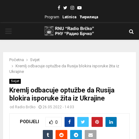
Facebook
Twitter
Instagram
Youtube
Program
Latinica
Ћирилица
PRIMARY
MENU
Početna
Svijet
Kremlj odbacuje optužbe da Rusija blokira isporuke žita iz
Ukrajine
Svijet
Kremlj odbacuje optužbe da Rusija
blokira isporuke žita iz Ukrajine
od
Radio Brčko
26.05.2022 - 14:03
PODIJELI
0