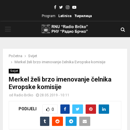
Facebook
Twitter
Instagram
Youtube
Program
Latinica
Ћирилица
PRIMARY
MENU
Početna
Svijet
Merkel želi brzo imenovanje čelnika Evropske komisije
Svijet
Merkel želi brzo imenovanje čelnika
Evropske komisije
od
Radio Brčko
28.05.2019 - 10:11
PODIJELI
0