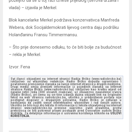
poželjno da se u toj fazi iznese prijedlog (šefova država i
vlada) – izjavila je Merkel.
Blok kancelarke Merkel podržava konzervativca Manfreda
Webera, dok Socijaldemokrati lijevog centra daju podršku
Holanđaninu Fransu Timmermansu.
– Što prije donesemo odluku, to će biti bolje za budućnost
– rekla je Merkel.
Izvor: Fena
Svi članci objavljeni na internet stranici Radija Brčko (www.radiobrcko.ba)
isključivo su vlasništvo redakcije. Radio Brčko dopušta ograničeno i
povremeno prenošenje članaka sa svoje internet stranice u drugim medijima.
Drugi mediji smiju prenijeti informacije iz pojedinih članaka sa Internet
stranice Radija Brčko (www.radiobrcko.ba) isključivo kao kratku vijest od
najviše četiri reda (300 slovnih znakova), uz obavezno navođenje izvora
(Radio Brčko), pri čemu su on-line izdanja dužna objaviti link na originalni
tekst na web stranicu radiobrcko.ba, ukoliko s uredništvom portala nije
postignut dogovor o drugačijim uslovima. Radio Brčko je odlučan u
nastojanju da zaštiti svoje intelektualno vlasništvo i rad svojih autora.
Ukoliko se bilo koji dio teksta ili informacija iz teksta objavljenog na internet
stranici www.radiobrcko.ba prenese suprotno ovim pravilima, protiv
prekršioca će biti pokrenut pravni postupak pred Osnovnim sudom Brčko
distrikta. Za detaljnije informacije o uslovima korištenja kliknite na
USLOVI
KORIŠTENJA.