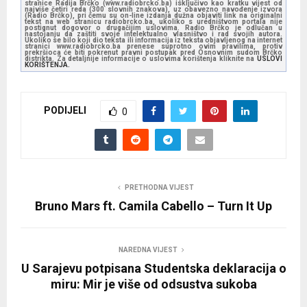
stranice Radija Brčko (www.radiobrcko.ba) isključivo kao kratku vijest od
najviše četiri reda (300 slovnih znakova), uz obavezno navođenje izvora
(Radio Brčko), pri čemu su on-line izdanja dužna objaviti link na originalni
tekst na web stranicu radiobrcko.ba, ukoliko s uredništvom portala nije
postignut dogovor o drugačijim uslovima. Radio Brčko je odlučan u
nastojanju da zaštiti svoje intelektualno vlasništvo i rad svojih autora.
Ukoliko se bilo koji dio teksta ili informacija iz teksta objavljenog na internet
stranici www.radiobrcko.ba prenese suprotno ovim pravilima, protiv
prekršioca će biti pokrenut pravni postupak pred Osnovnim sudom Brčko
distrikta. Za detaljnije informacije o uslovima korištenja kliknite na
USLOVI
KORIŠTENJA.
PODIJELI
0
PRETHODNA VIJEST
Bruno Mars ft. Camila Cabello – Turn It Up
NAREDNA VIJEST
U Sarajevu potpisana Studentska deklaracija o
miru: Mir je više od odsustva sukoba