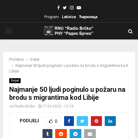
Facebook
Twitter
Instagram
Youtube
Program
Latinica
Ћирилица
PRIMARY
MENU
Početna
Svijet
Najmanje 50 ljudi poginulo u požaru na brodu s migrantima kod
Libije
Svijet
Najmanje 50 ljudi poginulo u požaru na
brodu s migrantima kod Libije
od
Radio Brčko
17.09.2025 - 12:16
PODIJELI
0