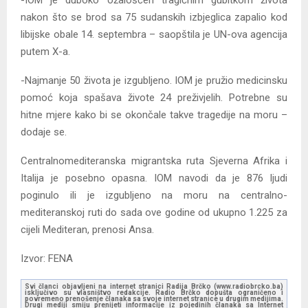
-IOM je duboko ožalošćen tragičnim gubitkom života
nakon što se brod sa 75 sudanskih izbjeglica zapalio kod
libijske obale 14. septembra – saopštila je UN-ova agencija
putem X-a.
-Najmanje 50 života je izgubljeno. IOM je pružio medicinsku
pomoć koja spašava živote 24 preživjelih. Potrebne su
hitne mjere kako bi se okončale takve tragedije na moru –
dodaje se.
Centralnomediteranska migrantska ruta Sjeverna Afrika i
Italija je posebno opasna. IOM navodi da je 876 ljudi
poginulo ili je izgubljeno na moru na centralno-
mediteranskoj ruti do sada ove godine od ukupno 1.225 za
cijeli Mediteran, prenosi Ansa.
Izvor: FENA
Svi članci objavljeni na internet stranici Radija Brčko (www.radiobrcko.ba)
isključivo su vlasništvo redakcije. Radio Brčko dopušta ograničeno i
povremeno prenošenje članaka sa svoje internet stranice u drugim medijima.
Drugi mediji smiju prenijeti informacije iz pojedinih članaka sa Internet