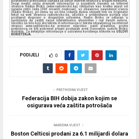
povremeno prenošenje članaka sa svoje internet stranice u drugim medijima.
Drugi mediji smiju prenijeti informacije iz pojedinih članaka sa Internet
stranice Radija Brčko (www.radiobrcko.ba) isključivo kao kratku vijest od
najviše četiri reda (300 slovnih znakova), uz obavezno navođenje izvora
(Radio Brčko), pri čemu su on-line izdanja dužna objaviti link na originalni
tekst na web stranicu radiobrcko.ba, ukoliko s uredništvom portala nije
postignut dogovor o drugačijim uslovima. Radio Brčko je odlučan u
nastojanju da zaštiti svoje intelektualno vlasništvo i rad svojih autora.
Ukoliko se bilo koji dio teksta ili informacija iz teksta objavljenog na internet
stranici www.radiobrcko.ba prenese suprotno ovim pravilima, protiv
prekršioca će biti pokrenut pravni postupak pred Osnovnim sudom Brčko
distrikta. Za detaljnije informacije o uslovima korištenja kliknite na
USLOVI
KORIŠTENJA.
PODIJELI
0
PRETHODNA VIJEST
Federacija BIH dobija zakon kojim se
osigurava veća zaštita potrošača
NAREDNA VIJEST
Boston Celticsi prodani za 6.1 milijardi dolara