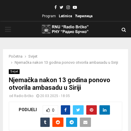
Facebook
Twitter
Instagram
Youtube
Program
Latinica
Ћирилица
PRIMARY
MENU
Početna
Svijet
Njemačka nakon 13 godina ponovo otvorila ambasadu u Siriji
Svijet
Njemačka nakon 13 godina ponovo
otvorila ambasadu u Siriji
od
Radio Brčko
20.03.2025 - 18:05
PODIJELI
0