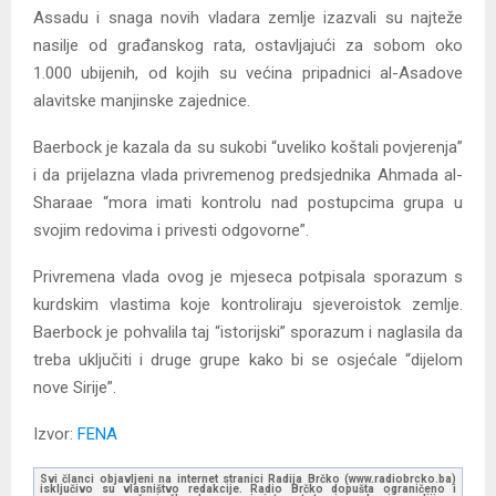
Assadu i snaga novih vladara zemlje izazvali su najteže
nasilje od građanskog rata, ostavljajući za sobom oko
1.000 ubijenih, od kojih su većina pripadnici al-Asadove
alavitske manjinske zajednice.
Baerbock je kazala da su sukobi “uveliko koštali povjerenja”
i da prijelazna vlada privremenog predsjednika Ahmada al-
Sharaae “mora imati kontrolu nad postupcima grupa u
svojim redovima i privesti odgovorne”.
Privremena vlada ovog je mjeseca potpisala sporazum s
kurdskim vlastima koje kontroliraju sjeveroistok zemlje.
Baerbock je pohvalila taj “istorijski” sporazum i naglasila da
treba uključiti i druge grupe kako bi se osjećale “dijelom
nove Sirije”.
Izvor:
FENA
Svi članci objavljeni na internet stranici Radija Brčko (www.radiobrcko.ba)
isključivo su vlasništvo redakcije. Radio Brčko dopušta ograničeno i