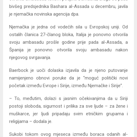
bivšeg predsjednika Bashara al-Assada u decembru, javila
je njemačka novinska agencija dpa.
Njemačka je jedna od vodećih sila u Evropskoj uniji. Od
ostalih članica 27-članog bloka, Italija je ponovno otvorila
svoju ambasadu prošle godine prije pada al-Assada, a
Španija je ponovno otvorila svoju ambasadu nakon
njegovog svrgavanja.
Baerbock je uoči dolaska izjavila da je njeno putovanje
namijenjeno obnovi poruke da je “moguć politički novi
početak između Evrope i Sirije, između Njemačke i Sirije”.
– To, međutim, dolazi s jasnim očekivanjima da u Siriji
postoji sloboda, sigurnost i prilika za sve ljude – za žene i
muškarce, jer ljudi pripadaju svim etničkim grupama i
religijama – dodala je.
Sukobi tokom ovog mjeseca između boraca odanih al-