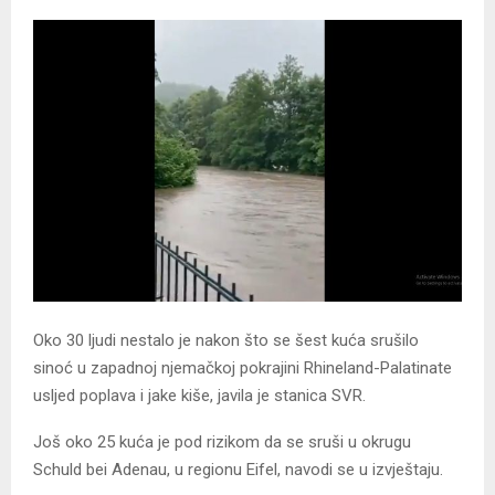
Oko 30 ljudi nestalo je nakon što se šest kuća srušilo
sinoć u zapadnoj njemačkoj pokrajini Rhineland-Palatinate
usljed poplava i jake kiše, javila je stanica SVR.
Još oko 25 kuća je pod rizikom da se sruši u okrugu
Schuld bei Adenau, u regionu Eifel, navodi se u izvještaju.