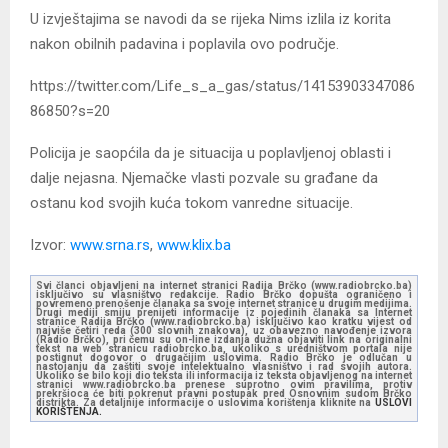
U izvještajima se navodi da se rijeka Nims izlila iz korita
nakon obilnih padavina i poplavila ovo područje.
https://twitter.com/Life_s_a_gas/status/14153903347086
86850?s=20
Policija je saopćila da je situacija u poplavljenoj oblasti i
dalje nejasna. Njemačke vlasti pozvale su građane da
ostanu kod svojih kuća tokom vanredne situacije.
Izvor:
www.srna.rs
,
www.klix.ba
Svi članci objavljeni na internet stranici Radija Brčko (www.radiobrcko.ba)
isključivo su vlasništvo redakcije. Radio Brčko dopušta ograničeno i
povremeno prenošenje članaka sa svoje internet stranice u drugim medijima.
Drugi mediji smiju prenijeti informacije iz pojedinih članaka sa Internet
stranice Radija Brčko (www.radiobrcko.ba) isključivo kao kratku vijest od
najviše četiri reda (300 slovnih znakova), uz obavezno navođenje izvora
(Radio Brčko), pri čemu su on-line izdanja dužna objaviti link na originalni
tekst na web stranicu radiobrcko.ba, ukoliko s uredništvom portala nije
postignut dogovor o drugačijim uslovima. Radio Brčko je odlučan u
nastojanju da zaštiti svoje intelektualno vlasništvo i rad svojih autora.
Ukoliko se bilo koji dio teksta ili informacija iz teksta objavljenog na internet
stranici www.radiobrcko.ba prenese suprotno ovim pravilima, protiv
prekršioca će biti pokrenut pravni postupak pred Osnovnim sudom Brčko
distrikta. Za detaljnije informacije o uslovima korištenja kliknite na
USLOVI
KORIŠTENJA.