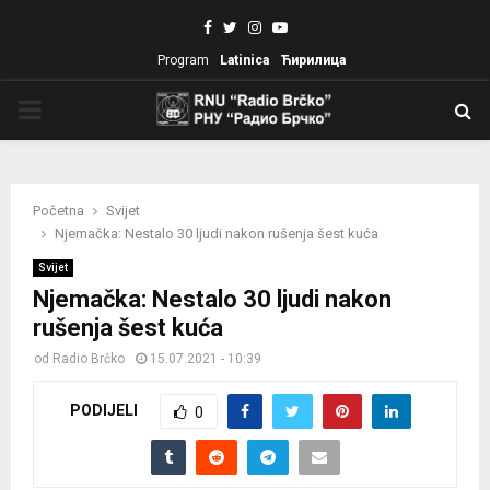
Facebook
Twitter
Instagram
Youtube
Program
Latinica
Ћирилица
PRIMARY
MENU
Početna
Svijet
Njemačka: Nestalo 30 ljudi nakon rušenja šest kuća
Svijet
Njemačka: Nestalo 30 ljudi nakon
rušenja šest kuća
od
Radio Brčko
15.07.2021 - 10:39
PODIJELI
0