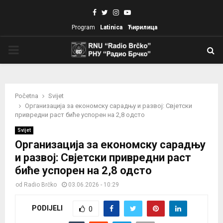
Facebook
Twitter
Instagram
Youtube
Program
Latinica
Ћирилица
PRIMARY
MENU
Početna
Svijet
Организација за економску сарадњу и развој: Свјетски
привредни раст биће успорен на 2,8 одсто
Svijet
Организација за економску сарадњу
и развој: Свјетски привредни раст
биће успорен на 2,8 одсто
od
Radio Brčko
03.06.2026 - 10:29
PODIJELI
0