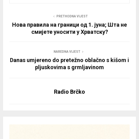
PRETHODNA VIJEST
Нова правила на граници од 1. јуна; Шта не
смијете уносити у Хрватску?
NAREDNA VIJEST
Danas umjereno do pretežno oblačno s kišom i
pljuskovima s grmljavinom
Radio Brčko