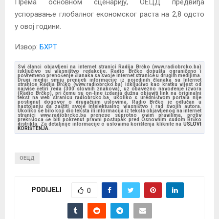
Према основном сценарију, ОЕЦД предвиђа
успоравање глобалног економског раста на 2,8 одсто
у овој години.
Извор:
БХРТ
Svi članci objavljeni na internet stranici Radija Brčko (www.radiobrcko.ba)
isključivo su vlasništvo redakcije. Radio Brčko dopušta ograničeno i
povremeno prenošenje članaka sa svoje internet stranice u drugim medijima.
Drugi mediji smiju prenijeti informacije iz pojedinih članaka sa Internet
stranice Radija Brčko (www.radiobrcko.ba) isključivo kao kratku vijest od
najviše četiri reda (300 slovnih znakova), uz obavezno navođenje izvora
(Radio Brčko), pri čemu su on-line izdanja dužna objaviti link na originalni
tekst na web stranicu radiobrcko.ba, ukoliko s uredništvom portala nije
postignut dogovor o drugačijim uslovima. Radio Brčko je odlučan u
nastojanju da zaštiti svoje intelektualno vlasništvo i rad svojih autora.
Ukoliko se bilo koji dio teksta ili informacija iz teksta objavljenog na internet
stranici www.radiobrcko.ba prenese suprotno ovim pravilima, protiv
prekršioca će biti pokrenut pravni postupak pred Osnovnim sudom Brčko
distrikta. Za detaljnije informacije o uslovima korištenja kliknite na
USLOVI
KORIŠTENJA.
ОЕЦД
PODIJELI
0