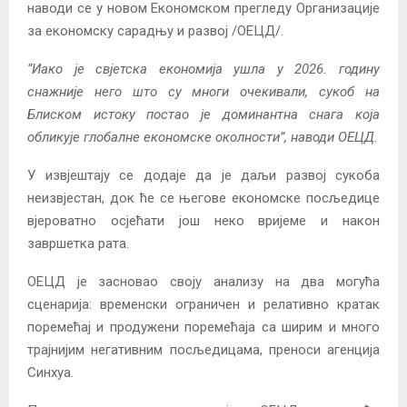
наводи се у новом Економском прегледу Организације
за економску сарадњу и развој /ОЕЦД/.
“Иако је свјетска економија ушла у 2026. годину
снажније него што су многи очекивали, сукоб на
Блиском истоку постао је доминантна снага која
обликује глобалне економске околности”, наводи ОЕЦД.
У извјештају се додаје да је даљи развој сукоба
неизвјестан, док ће се његове економске посљедице
вјероватно осјећати још неко вријеме и након
завршетка рата.
ОЕЦД је засновао своју анализу на два могућа
сценарија: временски ограничен и релативно кратак
поремећај и продужени поремећаја са ширим и много
трајнијим негативним посљедицама, преноси агенција
Синхуа.