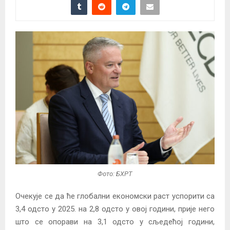
Фото: БХРТ
Очекује се да ће глобални економски раст успорити са
3,4 одсто у 2025. на 2,8 одсто у овој години, прије него
што се опорави на 3,1 одсто у сљедећој години,