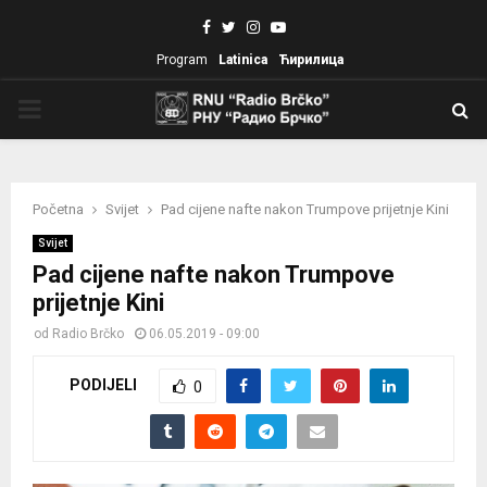
Facebook
Twitter
Instagram
Youtube
Program
Latinica
Ћирилица
PRIMARY
MENU
Početna
Svijet
Pad cijene nafte nakon Trumpove prijetnje Kini
Svijet
Pad cijene nafte nakon Trumpove
prijetnje Kini
od
Radio Brčko
06.05.2019 - 09:00
PODIJELI
0