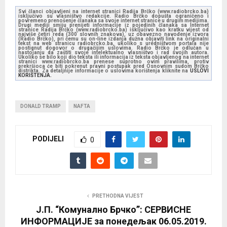
Svi članci objavljeni na internet stranici Radija Brčko (www.radiobrcko.ba)
isključivo su vlasništvo redakcije. Radio Brčko dopušta ograničeno i
povremeno prenošenje članaka sa svoje internet stranice u drugim medijima.
Drugi mediji smiju prenijeti informacije iz pojedinih članaka sa Internet
stranice Radija Brčko (www.radiobrcko.ba) isključivo kao kratku vijest od
najviše četiri reda (300 slovnih znakova), uz obavezno navođenje izvora
(Radio Brčko), pri čemu su on-line izdanja dužna objaviti link na originalni
tekst na web stranicu radiobrcko.ba, ukoliko s uredništvom portala nije
postignut dogovor o drugačijim uslovima. Radio Brčko je odlučan u
nastojanju da zaštiti svoje intelektualno vlasništvo i rad svojih autora.
Ukoliko se bilo koji dio teksta ili informacija iz teksta objavljenog na internet
stranici www.radiobrcko.ba prenese suprotno ovim pravilima, protiv
prekršioca će biti pokrenut pravni postupak pred Osnovnim sudom Brčko
distrikta. Za detaljnije informacije o uslovima korištenja kliknite na
USLOVI
KORIŠTENJA.
DONALD TRAMP
NAFTA
PODIJELI
0
PRETHODNA VIJEST
Ј.П. “Комунално Брчко”: СЕРВИСНЕ
ИНФОРМАЦИЈЕ за понедељак 06.05.2019.