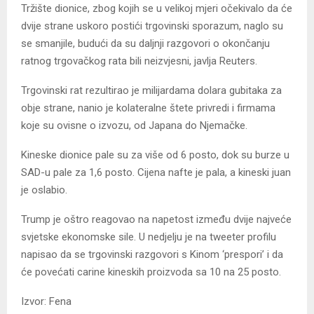
Tržište dionice, zbog kojih se u velikoj mjeri očekivalo da će
dvije strane uskoro postići trgovinski sporazum, naglo su
se smanjile, budući da su daljnji razgovori o okončanju
ratnog trgovačkog rata bili neizvjesni, javlja Reuters.
Trgovinski rat rezultirao je milijardama dolara gubitaka za
obje strane, nanio je kolateralne štete privredi i firmama
koje su ovisne o izvozu, od Japana do Njemačke.
Kineske dionice pale su za više od 6 posto, dok su burze u
SAD-u pale za 1,6 posto. Cijena nafte je pala, a kineski juan
je oslabio.
Trump je oštro reagovao na napetost između dvije najveće
svjetske ekonomske sile. U nedjelju je na tweeter profilu
napisao da se trgovinski razgovori s Kinom ‘prespori’ i da
će povećati carine kineskih proizvoda sa 10 na 25 posto.
Izvor: Fena