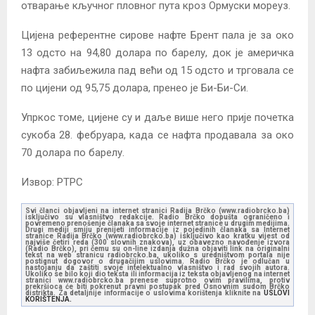
отварање кључног пловног пута кроз Ормуски мореуз.
Цијена референтне сирове нафте Брент пала је за око
13 одсто на 94,80 долара по барелу, док је америчка
нафта забиљежила пад већи од 15 одсто и трговала се
по цијени од 95,75 долара, пренео је Би-Би-Си.
Упркос томе, цијене су и даље више него прије почетка
сукоба 28. фебруара, када се нафта продавала за око
70 долара по барелу.
Извор: РТРС
Svi članci objavljeni na internet stranici Radija Brčko (www.radiobrcko.ba)
isključivo su vlasništvo redakcije. Radio Brčko dopušta ograničeno i
povremeno prenošenje članaka sa svoje internet stranice u drugim medijima.
Drugi mediji smiju prenijeti informacije iz pojedinih članaka sa Internet
stranice Radija Brčko (www.radiobrcko.ba) isključivo kao kratku vijest od
najviše četiri reda (300 slovnih znakova), uz obavezno navođenje izvora
(Radio Brčko), pri čemu su on-line izdanja dužna objaviti link na originalni
tekst na web stranicu radiobrcko.ba, ukoliko s uredništvom portala nije
postignut dogovor o drugačijim uslovima. Radio Brčko je odlučan u
nastojanju da zaštiti svoje intelektualno vlasništvo i rad svojih autora.
Ukoliko se bilo koji dio teksta ili informacija iz teksta objavljenog na internet
stranici www.radiobrcko.ba prenese suprotno ovim pravilima, protiv
prekršioca će biti pokrenut pravni postupak pred Osnovnim sudom Brčko
distrikta. Za detaljnije informacije o uslovima korištenja kliknite na
USLOVI
KORIŠTENJA.