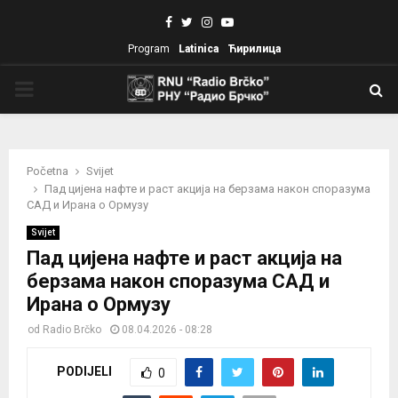
Facebook
Twitter
Instagram
Youtube
Program
Latinica
Ћирилица
PRIMARY
MENU
Početna
Svijet
Пад цијена нафте и раст акција на берзама након споразума
САД и Ирана о Ормузу
Svijet
Пад цијена нафте и раст акција на
берзама након споразума САД и
Ирана о Ормузу
od
Radio Brčko
08.04.2026 - 08:28
PODIJELI
0