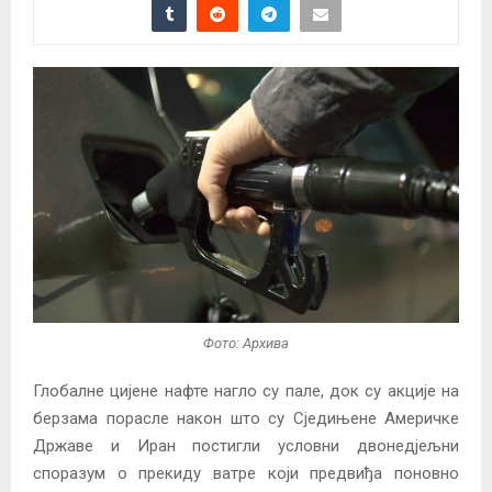
Фото: Архива
Глобалне цијене нафте нагло су пале, док су акције на
берзама порасле након што су Сједињене Америчке
Државе и Иран постигли условни двонедјељни
споразум о прекиду ватре који предвиђа поновно