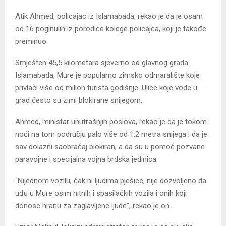
Atik Ahmed, policajac iz Islamabada, rekao je da je osam
od 16 poginulih iz porodice kolege policajca, koji je takođe
preminuo.
Smješten 45,5 kilometara sjeverno od glavnog grada
Islamabada, Mure je popularno zimsko odmaralište koje
privlači više od milion turista godišnje. Ulice koje vode u
grad često su zimi blokirane snijegom.
Ahmed, ministar unutrašnjih poslova, rekao je da je tokom
noći na tom području palo više od 1,2 metra snijega i da je
sav dolazni saobraćaj blokiran, a da su u pomoć pozvane
paravojne i specijalna vojna brdska jedinica.
“Nijednom vozilu, čak ni ljudima pješice, nije dozvoljeno da
uđu u Mure osim hitnih i spasilačkih vozila i onih koji
donose hranu za zaglavljene ljude”, rekao je on.