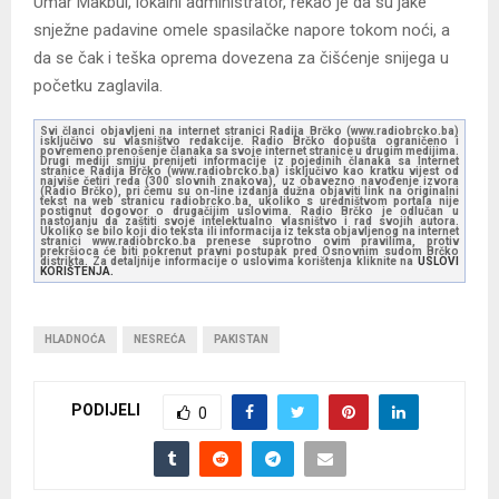
Umar Makbul, lokalni administrator, rekao je da su jake
snježne padavine omele spasilačke napore tokom noći, a
da se čak i teška oprema dovezena za čišćenje snijega u
početku zaglavila.
Svi članci objavljeni na internet stranici Radija Brčko (www.radiobrcko.ba)
isključivo su vlasništvo redakcije. Radio Brčko dopušta ograničeno i
povremeno prenošenje članaka sa svoje internet stranice u drugim medijima.
Drugi mediji smiju prenijeti informacije iz pojedinih članaka sa Internet
stranice Radija Brčko (www.radiobrcko.ba) isključivo kao kratku vijest od
najviše četiri reda (300 slovnih znakova), uz obavezno navođenje izvora
(Radio Brčko), pri čemu su on-line izdanja dužna objaviti link na originalni
tekst na web stranicu radiobrcko.ba, ukoliko s uredništvom portala nije
postignut dogovor o drugačijim uslovima. Radio Brčko je odlučan u
nastojanju da zaštiti svoje intelektualno vlasništvo i rad svojih autora.
Ukoliko se bilo koji dio teksta ili informacija iz teksta objavljenog na internet
stranici www.radiobrcko.ba prenese suprotno ovim pravilima, protiv
prekršioca će biti pokrenut pravni postupak pred Osnovnim sudom Brčko
distrikta. Za detaljnije informacije o uslovima korištenja kliknite na
USLOVI
KORIŠTENJA.
HLADNOĆA
NESREĆA
PAKISTAN
PODIJELI
0