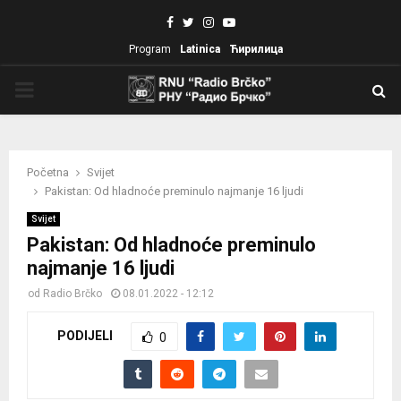
Facebook
Twitter
Instagram
Youtube
Program
Latinica
Ћирилица
PRIMARY
MENU
Početna
Svijet
Pakistan: Od hladnoće preminulo najmanje 16 ljudi
Svijet
Pakistan: Od hladnoće preminulo
najmanje 16 ljudi
od
Radio Brčko
08.01.2022 - 12:12
PODIJELI
0