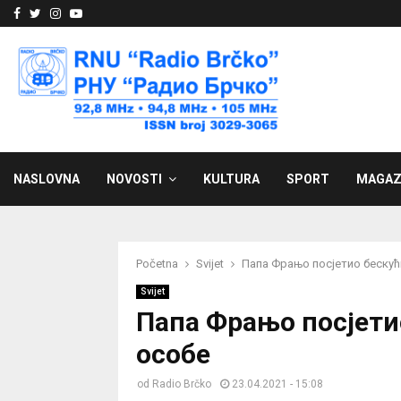
Facebook
Twitter
Instagram
Youtube
NASLOVNA
NOVOSTI
KULTURA
SPORT
MAGAZ
Početna
Svijet
Папа Фрањо посјетио бескућ
Svijet
Папа Фрањо посјети
особе
od
Radio Brčko
23.04.2021 - 15:08