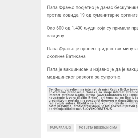
Папа Фрањо посјетио је данас бескућнике
против ковида 19 од хуманитарне организ
Око 600 од 1.400 људи који су примили пр
вакцину.
Папа Фрањо је провео тридесетак минута 
околине Ватикана.
Папа је вакцинисан и изјавио је да је в
медицинског разлога за супротно.
Svi članci objavljeni na internet stranici Radija Brčko (w
povremeno prenošenje članaka sa svoje internet stranice 
Internet stranice Radija Brčko (www.radiobrcko.ba) isklj
navođenje izvora (Radio Brčko), pri čemu su on-line izdan
uredništvom portala nije postignut dogovor o drugačijim usl
rad svojih autora. Ukoliko se bilo koji dio teksta ili inf
ovim pravilima, protiv prekršioca će biti pokrenut pravni
korištenja kliknite na
USLOVI KORIŠTENJA.
PAPA FRANJO
POSJETA BESKUĆNICIMA