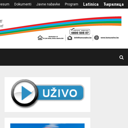
Latinica
Ћирилица
resum
Dokumenti
Javne nabavke
Program