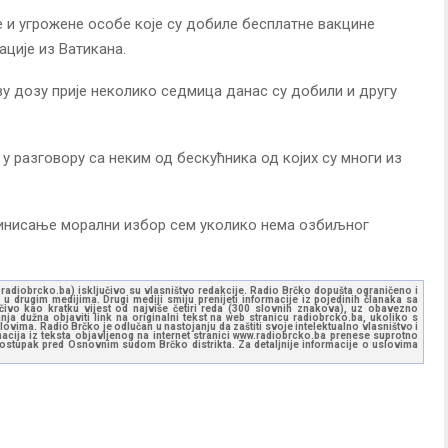
 и угрожене особе које су добиле бесплатне вакцине
ације из Ватикана.
ву дозу прије неколико седмица данас су добили и другу
у разговору са неким од бескућника од којих су многи из
акцинисање морални избор сем уколико нема озбиљног
ww.radiobrcko.ba) isključivo su vlasništvo redakcije. Radio Brčko dopušta ograničeno i
u drugim medijima. Drugi mediji smiju prenijeti informacije iz pojedinih članaka sa
učivo kao kratku vijest od najviše četiri reda (300 slovnih znakova), uz obavezno
ja dužna objaviti link na originalni tekst na web stranicu radiobrcko.ba, ukoliko s
ovima. Radio Brčko je odlučan u nastojanju da zaštiti svoje intelektualno vlasništvo i
ormacija iz teksta objavljenog na internet stranici www.radiobrcko.ba prenese suprotno
 postupak pred Osnovnim sudom Brčko distrikta. Za detaljnije informacije o uslovima