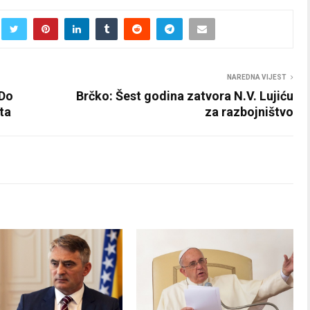
NAREDNA VIJEST
 Do
Brčko: Šest godina zatvora N.V. Lujiću
ta
za razbojništvo