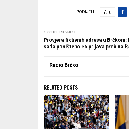
PODIJELI
0
PRETHODNA VIJEST
Provjera fiktivnih adresa u Brčkom:
sada poništeno 35 prijava prebivališ
Radio Brčko
RELATED POSTS