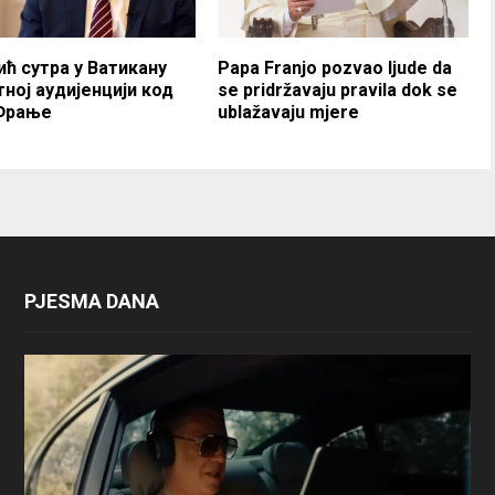
ћ сутра у Ватикану
Papa Franjo pozvao ljude da
тној аудијенцији код
se pridržavaju pravila dok se
Фрање
ublažavaju mjere
PJESMA DANA