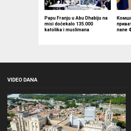
Papu Franju u Abu Dhabiju na
Комши
misi dočekalo 135.000
прива
katolika i muslimana
папе 
VIDEO DANA