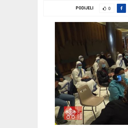
PODIJELI
0