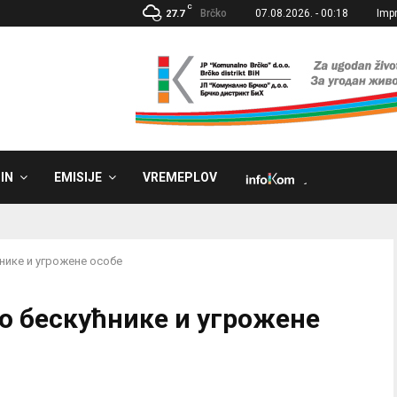
C
Brčko
07.08.2026. - 00:18
Imp
27.7
IN
EMISIJE
VREMEPLOV
˼
нике и угрожене особе
о бескућнике и угрожене