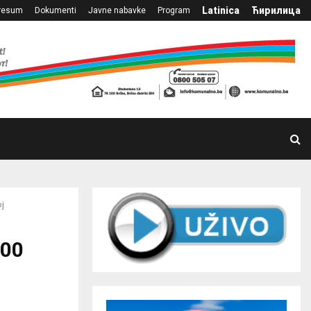
Latinica
Ћирилица
resum
Dokumenti
Javne nabavke
Program
ј
000