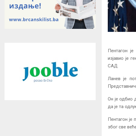
Пентагон је
изјавио је г
САД.
Ланев је по
Представнич
Он је одбио 
да је та одл
Пентагон је 
због све већ