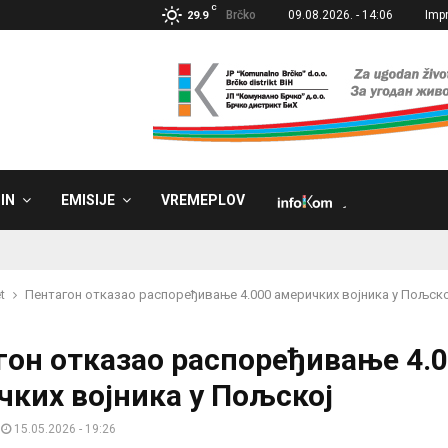
C
Brčko
09.08.2026. - 14:06
Imp
29.9
IN
EMISIJE
VREMEPLOV
˼
t
Пентагон отказао распоређивање 4.000 америчких војника у Пољско
гон отказао распоређивање 4.
чких војника у Пољској
15.05.2026 - 19:26