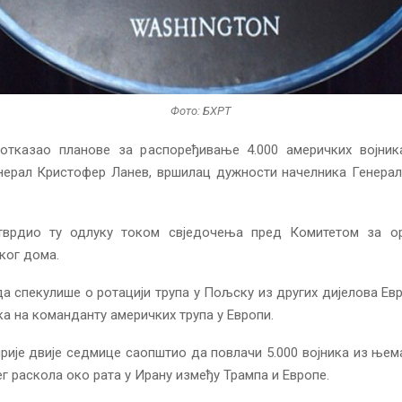
Фото: БХРТ
 отказао планове за распоређивање 4.000 америчких војник
енерал Кристофер Ланев, вршилац дужности начелника Генера
тврдио ту одлуку током свједочења пред Комитетом за о
ког дома.
да спекулише о ротацији трупа у Пољску из других дијелова Ев
ука на команданту америчких трупа у Европи.
прије двије седмице саопштио да повлачи 5.000 војника из њем
ег раскола око рата у Ирану између Трампа и Европе.