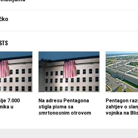
čko
STS
lje 7.000
Na adresu Pentagona
Pentagon raz
nika u
stigla pisma sa
zahtjev o slan
smrtonosnim otrovom
vojnika na Bli