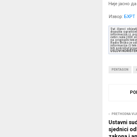
Није јасно д
Извор:
БХРТ
Svi članci objavl
dopušta ograničen
informacije iz po
četiri reda (300 
na originalni tek
Radio Brčko je odl
informacija iz te
biti pokrenut pra
USLOVI KORIŠTE
PENTAGON
PO
PRETHODNA VIJ
Ustavni sud
sjednici od
zakona i a