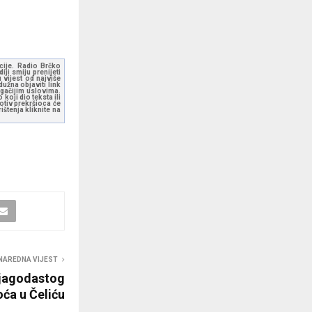
kcije. Radio Brčko
ji smiju prenijeti
 vijest od najviše
užna objaviti link
ugačijim uslovima.
koji dio teksta ili
otiv prekršioca će
štenja kliknite na
NAREDNA VIJEST
 jagodastog
oća u Čeliću