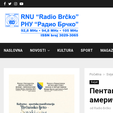
Facebook
Twitter
Instagram
Youtube
NASLOVNA
NOVOSTI
KULTURA
SPORT
MAGAZ
Početna
Svije
Svijet
Пента
амери
od
Radio Brčko