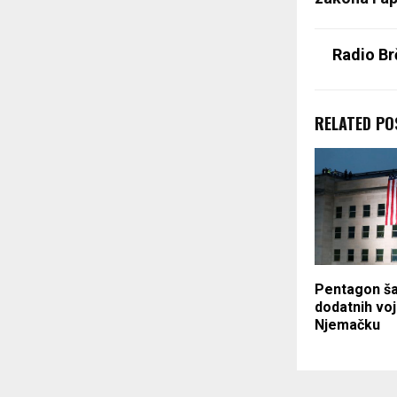
Radio Br
RELATED PO
Pentagon ša
dodatnih voj
Njemačku