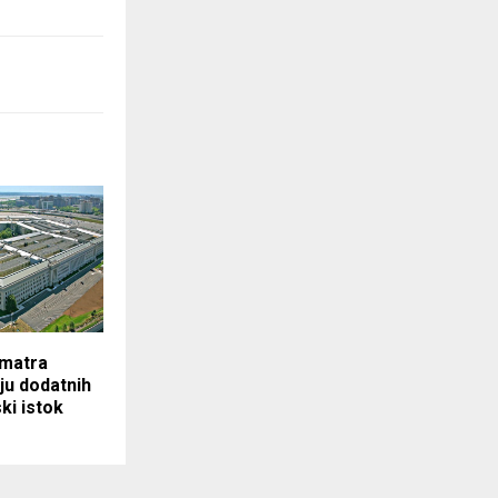
matra
ju dodatnih
ski istok