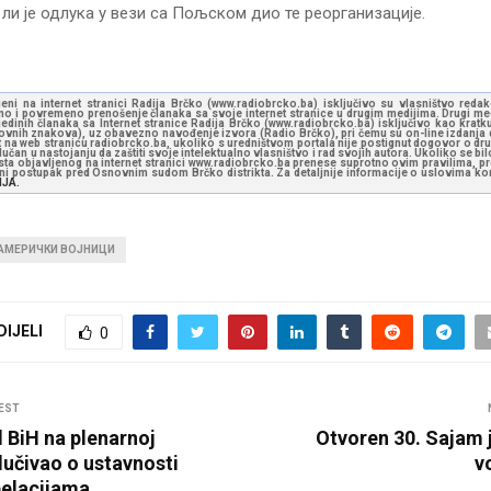
а ли је одлука у вези са Пољском дио те реорганизације.
jeni na internet stranici Radija Brčko (www.radiobrcko.ba) isključivo su vlasništvo reda
o i povremeno prenošenje članaka sa svoje internet stranice u drugim medijima. Drugi medi
jedinih članaka sa Internet stranice Radija Brčko (www.radiobrcko.ba) isključivo kao kratku
slovnih znakova), uz obavezno navođenje izvora (Radio Brčko), pri čemu su on-line izdanja d
st na web stranicu radiobrcko.ba, ukoliko s uredništvom portala nije postignut dogovor o dr
učan u nastojanju da zaštiti svoje intelektualno vlasništvo i rad svojih autora. Ukoliko se bilo 
ksta objavljenog na internet stranici www.radiobrcko.ba prenese suprotno ovim pravilima, pr
vni postupak pred Osnovnim sudom Brčko distrikta. Za detaljnije informacije o uslovima kori
NJA.
АМЕРИЧКИ ВОЈНИЦИ
DIJELI
0
EST
 BiH na plenarnoj
Otvoren 30. Sajam
lučivao o ustavnosti
v
pelacijama