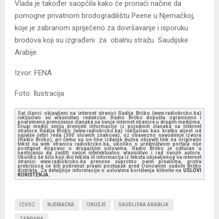
Vlada je također saopćila kako će pronaći načine da
pomogne privatnom brodogradilištu Peene u Njemačkoj,
koje je zabranom spriječeno za dovršavanje i isporuku
brodova koji su izgrađeni za obalnu stražu Saudijske
Arabije.
Izvor: FENA
Foto: Ilustracija
Svi članci objavljeni na internet stranici Radija Brčko (www.radiobrcko.ba)
isključivo su vlasništvo redakcije. Radio Brčko dopušta ograničeno i
povremeno prenošenje članaka sa svoje internet stranice u drugim medijima.
Drugi mediji smiju prenijeti informacije iz pojedinih članaka sa Internet
stranice Radija Brčko (www.radiobrcko.ba) isključivo kao kratku vijest od
najviše četiri reda (300 slovnih znakova), uz obavezno navođenje izvora
(Radio Brčko), pri čemu su on-line izdanja dužna objaviti link na originalni
tekst na web stranicu radiobrcko.ba, ukoliko s uredništvom portala nije
postignut dogovor o drugačijim uslovima. Radio Brčko je odlučan u
nastojanju da zaštiti svoje intelektualno vlasništvo i rad svojih autora.
Ukoliko se bilo koji dio teksta ili informacija iz teksta objavljenog na internet
stranici www.radiobrcko.ba prenese suprotno ovim pravilima, protiv
prekršioca će biti pokrenut pravni postupak pred Osnovnim sudom Brčko
distrikta. Za detaljnije informacije o uslovima korištenja kliknite na
USLOVI
KORIŠTENJA.
IZVOZ
NJEMAČKA
ORUŽJE
SAUDIJSKA ARABIJA
ZABRANA