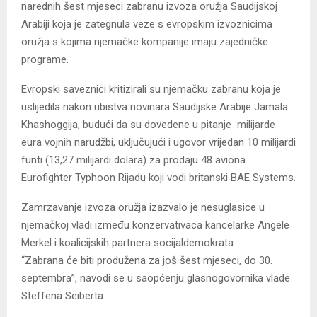
narednih šest mjeseci zabranu izvoza oružja Saudijskoj
Arabiji koja je zategnula veze s evropskim izvoznicima
oružja s kojima njemačke kompanije imaju zajedničke
programe.
Evropski saveznici kritizirali su njemačku zabranu koja je
uslijedila nakon ubistva novinara Saudijske Arabije Jamala
Khashoggija, budući da su dovedene u pitanje milijarde
eura vojnih narudžbi, uključujući i ugovor vrijedan 10 milijardi
funti (13,27 milijardi dolara) za prodaju 48 aviona
Eurofighter Typhoon Rijadu koji vodi britanski BAE Systems.
Zamrzavanje izvoza oružja izazvalo je nesuglasice u
njemačkoj vladi između konzervativaca kancelarke Angele
Merkel i koalicijskih partnera socijaldemokrata.
“Zabrana će biti produžena za još šest mjeseci, do 30.
septembra”, navodi se u saopćenju glasnogovornika vlade
Steffena Seiberta.