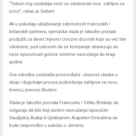
“Tokom tog razdoblja neće se odobravati novi zahtjevi za
izvoz”, rekao je Seibert.
Ali u pokušaju ublažavanja zabrinutosti francuskih i
britanskih partnera, njemačka vlada je također pristala
produžiti za devet mjeseci izvozne dozvole koje su već bile
odobrene, pod uslovom da se kompanije obavezuju da
neće isporučivati ​​gotove sisteme naoružanja do kraja
godine.
Ova odredba oslobađa proizvođače obaveze ulaska u
skupi i dugotrajni proces podnošenja zahtjeva za novu
licencu, prenosi
Reuters
.
Vlada je također pozvala Francusku i Veliku Britaniju da
osiguraju da bilo koji sistem naoružanja isporučen
Saudijskoj Arabiji ili Ujedinjenim Arapskim Emiratima ne
bude raspoređen u sukobu u Jemenu.