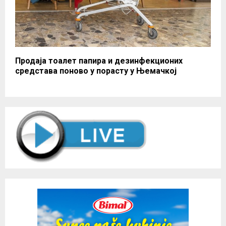
Продаја тоалет папира и дезинфекционих
средстава поново у порасту у Њемачкој