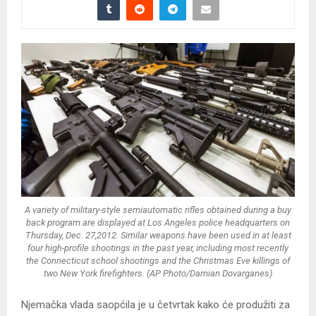
A variety of military-style semiautomatic rifles obtained during a buy
back program are displayed at Los Angeles police headquarters on
Thursday, Dec. 27,2012. Similar weapons have been used in at least
four high-profile shootings in the past year, including most recently
the Connecticut school shootings and the Christmas Eve killings of
two New York firefighters. (AP Photo/Damian Dovarganes)
Njemačka vlada saopćila je u četvrtak kako će produžiti za