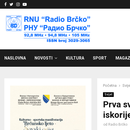
Facebook
Twitter
Instagram
Youtube
NASLOVNA
NOVOSTI
KULTURA
SPORT
MAGAZ
Početna
Svije
Svijet
Prva s
iskori
od
Radio Brčko