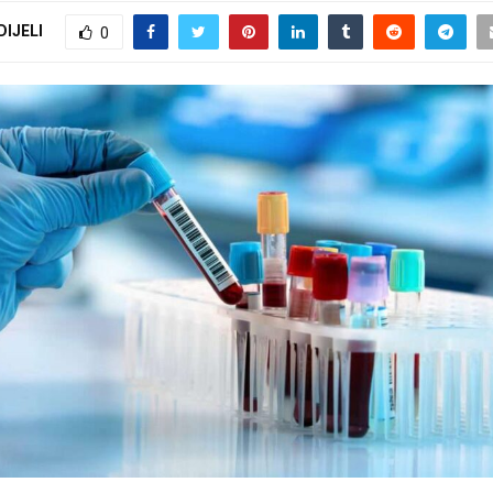
DIJELI
0