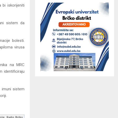
bi iskorijeniti
uni sistem da
acije bolesti.
apiloma virusa
ajnika na MRC
 identificiraju
mu imuni sistem
riji.
kcije. Radio Brčko