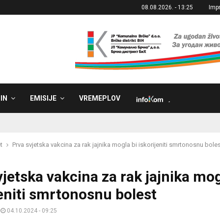
08.08.2026. - 13:25
Imp
IN
EMISIJE
VREMEPLOV
˼
t
Prva svjetska vakcina za rak jajnika mogla bi iskorijeniti smrtonosnu bole
vjetska vakcina za rak jajnika mog
jeniti smrtonosnu bolest
04.10.2024 - 09:25