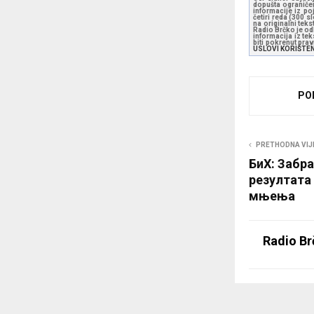
dopušta ograničen
informacije iz po
četiri reda (300 
na originalni tek
Radio Brčko je odl
informacija iz te
biti pokrenut pra
USLOVI KORIŠTE
PO
PRETHODNA VIJ
БиХ: Забр
резултата
мњења
Radio Br