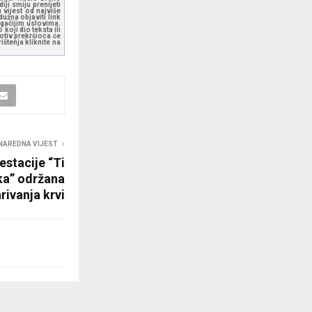
ji smiju prenijeti
 vijest od najviše
užna objaviti link
ugačijim uslovima.
koji dio teksta ili
otiv prekršioca će
štenja kliknite na
NAREDNA VIJEST
estacije “Ti
ka” održana
rivanja krvi