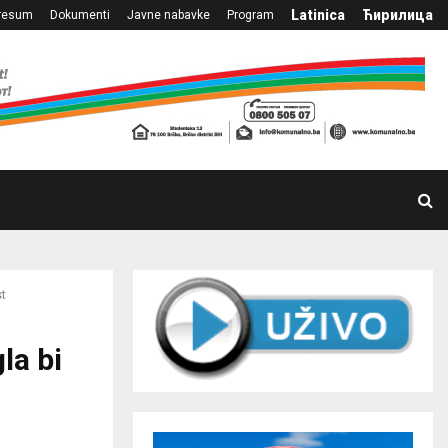
Latinica
Ћирилица
resum
Dokumenti
Javne nabavke
Program
st
la bi