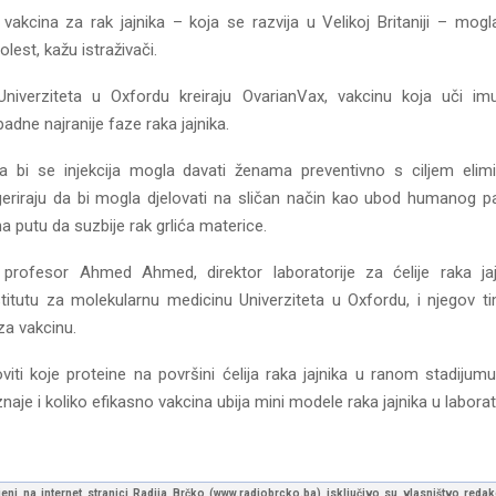
vakcina za rak jajnika – koja se razvija u Velikoj Britaniji – mogla 
est, kažu istraživači.
Univerziteta u Oxfordu kreiraju OvarianVax, vakcinu koja uči im
adne najranije faze raka jajnika.
 bi se injekcija mogla davati ženama preventivno s ciljem elimin
geriraju da bi mogla djelovati na sličan način kao ubod humanog p
na putu da suzbije rak grlića materice.
 profesor Ahmed Ahmed, direktor laboratorije za ćelije raka j
titutu za molekularnu medicinu Univerziteta u Oxfordu, i njegov tim
za vakcinu.
iti koje proteine ​​na površini ćelija raka jajnika u ranom stadiju
naje i koliko efikasno vakcina ubija mini modele raka jajnika u laborato
jeni na internet stranici Radija Brčko (www.radiobrcko.ba) isključivo su vlasništvo reda