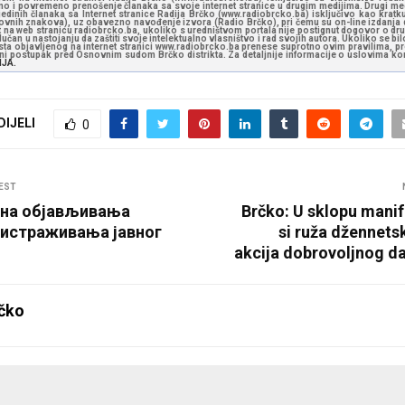
o i povremeno prenošenje članaka sa svoje internet stranice u drugim medijima. Drugi medi
jedinih članaka sa Internet stranice Radija Brčko (www.radiobrcko.ba) isključivo kao kratku
slovnih znakova), uz obavezno navođenje izvora (Radio Brčko), pri čemu su on-line izdanja d
st na web stranicu radiobrcko.ba, ukoliko s uredništvom portala nije postignut dogovor o dr
učan u nastojanju da zaštiti svoje intelektualno vlasništvo i rad svojih autora. Ukoliko se bilo 
ksta objavljenog na internet stranici www.radiobrcko.ba prenese suprotno ovim pravilima, pr
vni postupak pred Osnovnim sudom Brčko distrikta. Za detaljnije informacije o uslovima kori
NJA.
DIJELI
0
EST
ана објављивања
Brčko: U sklopu manif
 истраживања јавног
si ruža džennets
akcija dobrovoljnog da
čko