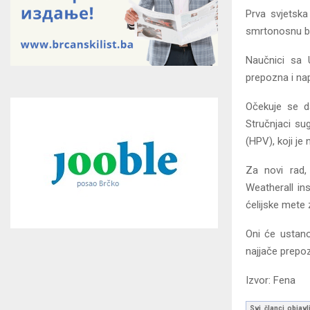
Prva svjetska 
smrtonosnu bol
Naučnici sa 
prepozna i nap
Očekuje se da
Stručnjaci su
(HPV), koji je 
Za novi rad,
Weatherall ins
ćelijske mete 
Oni će ustanov
najjače prepoz
Izvor: Fena
Svi članci objavl