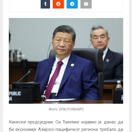
Фото: EPA/YONHAP)
Кинески предсједник Си Ђинпинг изјавио је данас да
би економије Азијско-пацифичког региона требало да