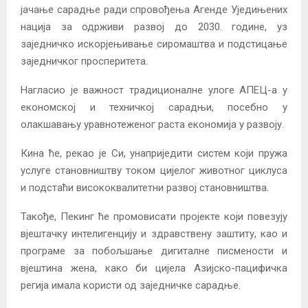
јачање сарадње ради спровођења Агенде Уједињених
нација за одрживи развој до 2030. године, уз
заједничко искорјењивање сиромаштва и подстицање
заједничког просперитета.
Нагласио је важност традиционалне улоге АПЕЦ-а у
економској и техничкој сарадњи, посебно у
олакшавању уравнотеженог раста економија у развоју.
Кина ће, рекао је Си, унаприједити систем који пружа
услуге становништву током цијелог животног циклуса
и подстаћи висококвалитетни развој становништва.
Такође, Пекинг ће промовисати пројекте који повезују
вјештачку интелигенцију и здравствену заштиту, као и
програме за побољшање дигиталне писмености и
вјештина жена, како би цијела Азијско-пацифичка
регија имала користи од заједничке сарадње.