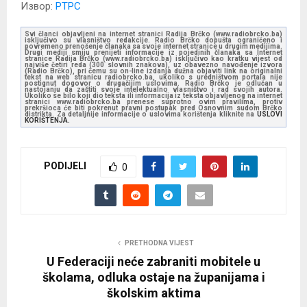
Извор:
РТРС
Svi članci objavljeni na internet stranici Radija Brčko (www.radiobrcko.ba)
isključivo su vlasništvo redakcije. Radio Brčko dopušta ograničeno i
povremeno prenošenje članaka sa svoje internet stranice u drugim medijima.
Drugi mediji smiju prenijeti informacije iz pojedinih članaka sa Internet
stranice Radija Brčko (www.radiobrcko.ba) isključivo kao kratku vijest od
najviše četiri reda (300 slovnih znakova), uz obavezno navođenje izvora
(Radio Brčko), pri čemu su on-line izdanja dužna objaviti link na originalni
tekst na web stranicu radiobrcko.ba, ukoliko s uredništvom portala nije
postignut dogovor o drugačijim uslovima. Radio Brčko je odlučan u
nastojanju da zaštiti svoje intelektualno vlasništvo i rad svojih autora.
Ukoliko se bilo koji dio teksta ili informacija iz teksta objavljenog na internet
stranici www.radiobrcko.ba prenese suprotno ovim pravilima, protiv
prekršioca će biti pokrenut pravni postupak pred Osnovnim sudom Brčko
distrikta. Za detaljnije informacije o uslovima korištenja kliknite na
USLOVI
KORIŠTENJA.
PODIJELI
0
PRETHODNA VIJEST
U Federaciji neće zabraniti mobitele u
školama, odluka ostaje na županijama i
školskim aktima