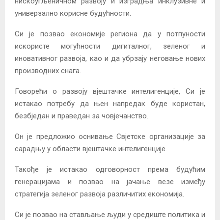
нискоугљеничном развоју и изградња инклузивне и
универзално корисне будућности.
Си је позвао економије региона да у потпуности
искористе могућности дигиталног, зеленог и
иновативног развоја, као и да убрзају неговање нових
производних снага.
Говорећи о развоју вјештачке интелигенције, Си је
истакао потребу да њен напредак буде користан,
безбједан и праведан за човјечанство.
Он је предложио оснивање Свјетске организације за
сарадњу у области вјештачке интелигенције.
Такође је истакао одговорност према будућим
генерацијама и позвао на јачање везе између
стратегија зеленог развоја различитих економија.
Си је позвао на стављање људи у средиште политика и