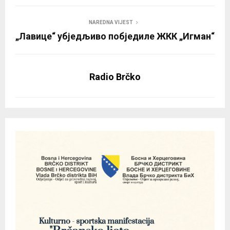
NAREDNA VIJEST
„Лавице“ убједљиво побједиле ЖКК „Игман“
Radio Brčko