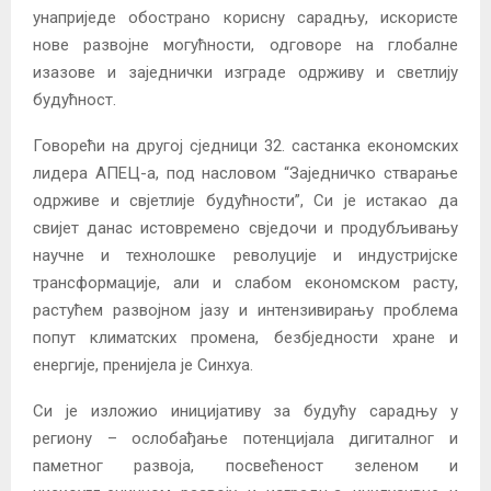
унаприједе обострано корисну сарадњу, искористе
нове развојне могућности, одговоре на глобалне
изазове и заједнички изграде одрживу и светлију
будућност.
Говорећи на другој сједници 32. састанка економских
лидера АПЕЦ-а, под насловом “Заједничко стварање
одрживе и свјетлије будућности”, Си је истакао да
свијет данас истовремено свједочи и продубљивању
научне и технолошке револуције и индустријске
трансформације, али и слабом економском расту,
растућем развојном јазу и интензивирању проблема
попут климатских промена, безбједности хране и
енергије, пренијела је Синхуа.
Си је изложио иницијативу за будућу сарадњу у
региону – ослобађање потенцијала дигиталног и
паметног развоја, посвећеност зеленом и