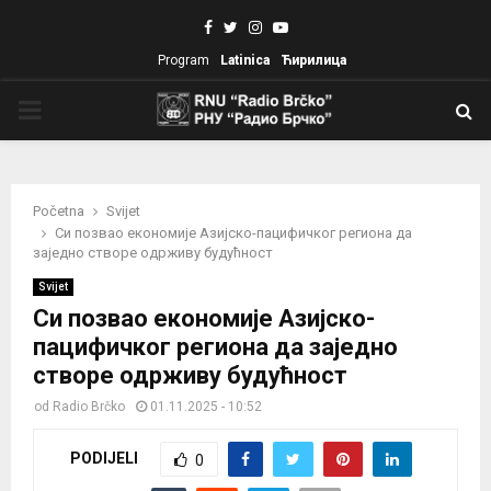
Facebook
Twitter
Instagram
Youtube
Program
Latinica
Ћирилица
PRIMARY
MENU
Početna
Svijet
Си позвао економије Азијско-пацифичког региона да
заједно створе одрживу будућност
Svijet
Си позвао економије Азијско-
пацифичког региона да заједно
створе одрживу будућност
od
Radio Brčko
01.11.2025 - 10:52
PODIJELI
0