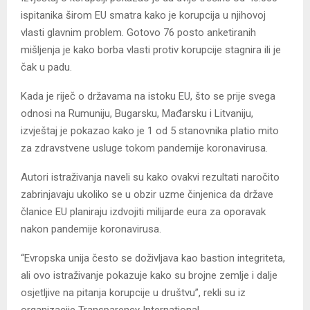
ispitanika širom EU smatra kako je korupcija u njihovoj
vlasti glavnim problem. Gotovo 76 posto anketiranih
mišljenja je kako borba vlasti protiv korupcije stagnira ili je
čak u padu.
Kada je riječ o državama na istoku EU, što se prije svega
odnosi na Rumuniju, Bugarsku, Mađarsku i Litvaniju,
izvještaj je pokazao kako je 1 od 5 stanovnika platio mito
za zdravstvene usluge tokom pandemije koronavirusa.
Autori istraživanja naveli su kako ovakvi rezultati naročito
zabrinjavaju ukoliko se u obzir uzme činjenica da države
članice EU planiraju izdvojiti milijarde eura za oporavak
nakon pandemije koronavirusa.
“Evropska unija često se doživljava kao bastion integriteta,
ali ovo istraživanje pokazuje kako su brojne zemlje i dalje
osjetljive na pitanja korupcije u društvu”, rekli su iz
organizacije Transparency International.