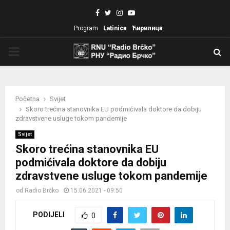
Facebook
Twitter
Instagram
Youtube
Program
Latinica
Ћирилица
PRIMARY
MENU
Početna
Svijet
Skoro trećina stanovnika EU podmićivala doktore da dobiju
zdravstvene usluge tokom pandemije
Svijet
Skoro trećina stanovnika EU
podmićivala doktore da dobiju
zdravstvene usluge tokom pandemije
od
Radio Brčko
15.06.2021 - 09:50
PODIJELI
0