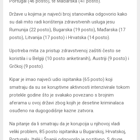
Portugal (46 posto), te Mađarska (41 posto).
Države u kojima je najveći broj stanovnika odgovorio kako
su dali mito radi korištenja zdravstvenih usluga jesu
Rumunija (22 posto), Bugarska (19 posto), Mađarska (17
posto), Litvanija (17 posto) i Hrvatska (14 posto).
Upotreba mita za pristup zdravstvenoj zaštiti često se
koristila i u Belgiji (10 posto anketiranih), Austriji (9 posto) i
Grčkoj (9 posto).
Kipar je imao najveći udio ispitanika (65 posto) koji
smatraju da su se koruptivne aktivnosti intenzivirale tokom
protekle godine što je svakako povezano s brojnim
aferama u ovoj državi zbog kojih je desetine kriminalaca
osuđeno na dugogodišnje kazne zatvora.
Na pitanje da li smatraju da je korupcija u njihovoj vladi
veliki problem, 85 posto ispitanika u Bugarskoj, Hrvatskoj,
Portugalu, Italiji i Španiji odgovorilo je pozitivno. S druge