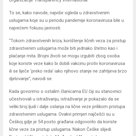
To se, kako navode, najviše ogleda u zdravstvenim
uslugama koje su u periodu pandemije koronavirusa bile u
najvećem fokusu javnosti.
“Tokom zdravstvenih kriza, korištenje ličnih veza za pristup
zdravstvenim uslugama može biti jednako štetno kao i
plaćanje mita. Brojni životi se mogu izgubiti zbog osoba
koje koriste veze kako bi dobili vakcinu protiv koronavirusa
ili se liječe ‘preko reda’ iako njihovo stanje ne zahtijeva brzo
djelovanje”, navodi se.
Kada govorimo o ostalim članicama EU čiji su stanovnici
učestvovali u istraživanju, istraživanje je pokazalo da se
veliki broj ljudi i dalje oslanja na lične veze prilikom pristupa
zdravstvenim uslugama. Ovakvi primjeri najčešći su u
Češkoj gdje je 54 posto građana odgovorilo da koriste
lične veze za pristup uslugama. Nakon Češke slijedi