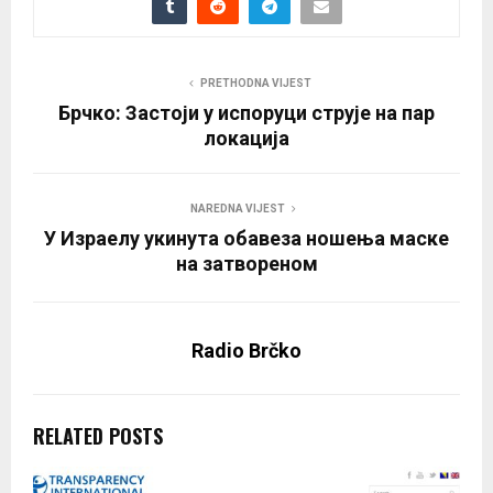
PRETHODNA VIJEST
Брчко: Застоји у испоруци струје на пар
локација
NAREDNA VIJEST
У Израелу укинута обавеза ношења маске
на затвореном
Radio Brčko
RELATED POSTS