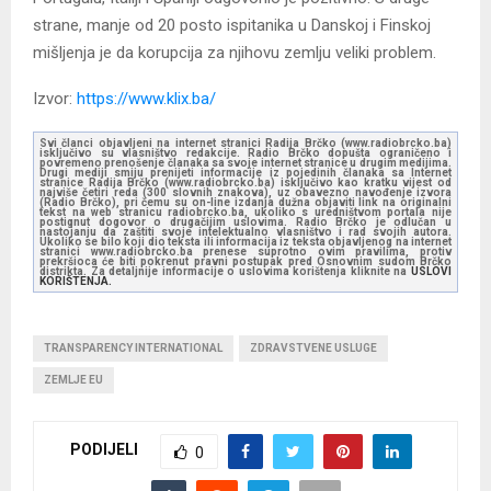
strane, manje od 20 posto ispitanika u Danskoj i Finskoj
mišljenja je da korupcija za njihovu zemlju veliki problem.
Izvor:
https://www.klix.ba/
Svi članci objavljeni na internet stranici Radija Brčko (www.radiobrcko.ba)
isključivo su vlasništvo redakcije. Radio Brčko dopušta ograničeno i
povremeno prenošenje članaka sa svoje internet stranice u drugim medijima.
Drugi mediji smiju prenijeti informacije iz pojedinih članaka sa Internet
stranice Radija Brčko (www.radiobrcko.ba) isključivo kao kratku vijest od
najviše četiri reda (300 slovnih znakova), uz obavezno navođenje izvora
(Radio Brčko), pri čemu su on-line izdanja dužna objaviti link na originalni
tekst na web stranicu radiobrcko.ba, ukoliko s uredništvom portala nije
postignut dogovor o drugačijim uslovima. Radio Brčko je odlučan u
nastojanju da zaštiti svoje intelektualno vlasništvo i rad svojih autora.
Ukoliko se bilo koji dio teksta ili informacija iz teksta objavljenog na internet
stranici www.radiobrcko.ba prenese suprotno ovim pravilima, protiv
prekršioca će biti pokrenut pravni postupak pred Osnovnim sudom Brčko
distrikta. Za detaljnije informacije o uslovima korištenja kliknite na
USLOVI
KORIŠTENJA.
TRANSPARENCY INTERNATIONAL
ZDRAVSTVENE USLUGE
ZEMLJE EU
PODIJELI
0