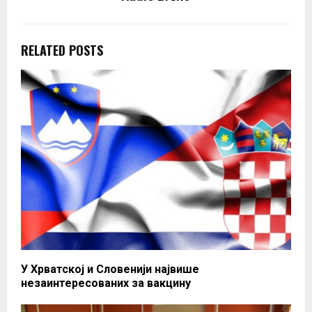
RELATED POSTS
У Хрватској и Словенији највише
незаинтересованих за вакцину