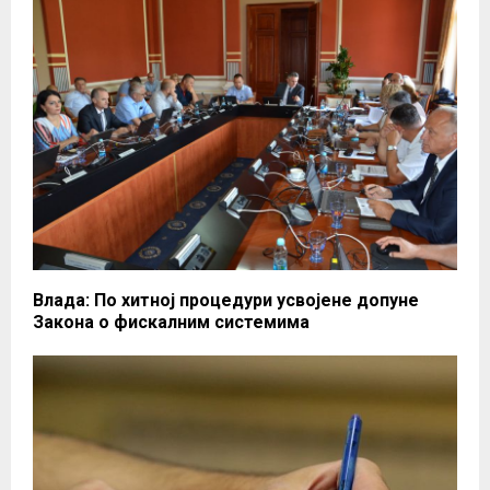
Влада: По хитној процедури усвојене допуне
Закона о фискалним системима