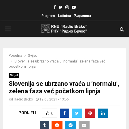
Facebook
Twitter
Instagram
Youtube
Program
Latinica
Ћирилица
PRIMARY
MENU
Početna
Svijet
Slovenija se ubrzano vraća u ‘normalu’, zelena faza već
početkom lipnja
Svijet
Slovenija se ubrzano vraća u ‘normalu’,
zelena faza već početkom lipnja
od
Radio Brčko
12.05.2021 - 13:56
PODIJELI
0