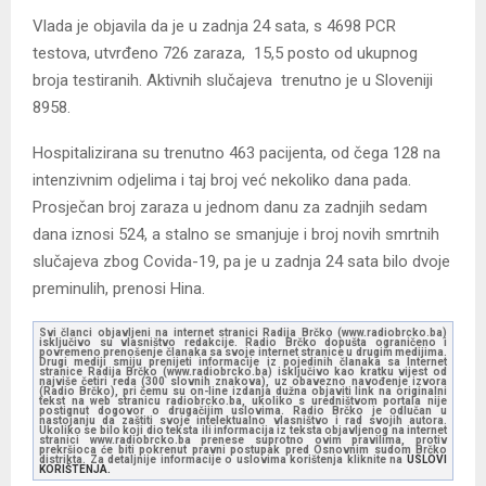
Vlada je objavila da je u zadnja 24 sata, s 4698 PCR
testova, utvrđeno 726 zaraza, 15,5 posto od ukupnog
broja testiranih. Aktivnih slučajeva trenutno je u Sloveniji
8958.
Hospitalizirana su trenutno 463 pacijenta, od čega 128 na
intenzivnim odjelima i taj broj već nekoliko dana pada.
Prosječan broj zaraza u jednom danu za zadnjih sedam
dana iznosi 524, a stalno se smanjuje i broj novih smrtnih
slučajeva zbog Covida-19, pa je u zadnja 24 sata bilo dvoje
preminulih, prenosi Hina.
Svi članci objavljeni na internet stranici Radija Brčko (www.radiobrcko.ba)
isključivo su vlasništvo redakcije. Radio Brčko dopušta ograničeno i
povremeno prenošenje članaka sa svoje internet stranice u drugim medijima.
Drugi mediji smiju prenijeti informacije iz pojedinih članaka sa Internet
stranice Radija Brčko (www.radiobrcko.ba) isključivo kao kratku vijest od
najviše četiri reda (300 slovnih znakova), uz obavezno navođenje izvora
(Radio Brčko), pri čemu su on-line izdanja dužna objaviti link na originalni
tekst na web stranicu radiobrcko.ba, ukoliko s uredništvom portala nije
postignut dogovor o drugačijim uslovima. Radio Brčko je odlučan u
nastojanju da zaštiti svoje intelektualno vlasništvo i rad svojih autora.
Ukoliko se bilo koji dio teksta ili informacija iz teksta objavljenog na internet
stranici www.radiobrcko.ba prenese suprotno ovim pravilima, protiv
prekršioca će biti pokrenut pravni postupak pred Osnovnim sudom Brčko
distrikta. Za detaljnije informacije o uslovima korištenja kliknite na
USLOVI
KORIŠTENJA.