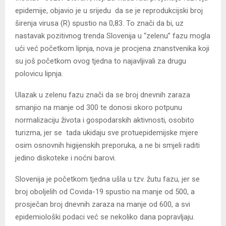
epidemije, objavio je u srijedu da se je reprodukcijski broj
širenja virusa (R) spustio na 0,83. To znači da bi, uz
nastavak pozitivnog trenda Slovenija u “zelenu” fazu mogla
ući već početkom lipnja, nova je procjena znanstvenika koji
su još početkom ovog tjedna to najavljivali za drugu
polovicu lipnja.
Ulazak u zelenu fazu znači da se broj dnevnih zaraza
smanjio na manje od 300 te donosi skoro potpunu
normalizaciju života i gospodarskih aktivnosti, osobito
turizma, jer se tada ukidaju sve protuepidemijske mjere
osim osnovnih higijenskih preporuka, a ne bi smjeli raditi
jedino diskoteke i noćni barovi.
Slovenija je početkom tjedna ušla u tzv. žutu fazu, jer se
broj oboljelih od Covida-19 spustio na manje od 500, a
prosječan broj dnevnih zaraza na manje od 600, a svi
epidemiološki podaci već se nekoliko dana popravljaju.