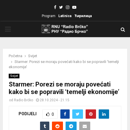
Facebook
Twitter
Instagram
Youtube
Program
Latinica
Ћирилица
PRIMARY
MENU
Početna
Svijet
Starmer: Porezi se moraju povećati kako bi se popravili ‘temelji
ekonomije’
Svijet
Starmer: Porezi se moraju povećati
kako bi se popravili ‘temelji ekonomije’
od
Radio Brčko
28.10.2024 - 21:15
PODIJELI
0