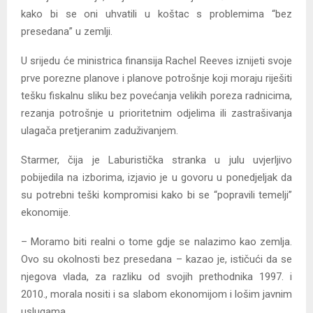
kako bi se oni uhvatili u koštac s problemima “bez
presedana” u zemlji.
U srijedu će ministrica finansija Rachel Reeves iznijeti svoje
prve porezne planove i planove potrošnje koji moraju riješiti
tešku fiskalnu sliku bez povećanja velikih poreza radnicima,
rezanja potrošnje u prioritetnim odjelima ili zastrašivanja
ulagača pretjeranim zaduživanjem.
Starmer, čija je Laburistička stranka u julu uvjerljivo
pobijedila na izborima, izjavio je u govoru u ponedjeljak da
su potrebni teški kompromisi kako bi se “popravili temelji”
ekonomije.
– Moramo biti realni o tome gdje se nalazimo kao zemlja.
Ovo su okolnosti bez presedana – kazao je, ističući da se
njegova vlada, za razliku od svojih prethodnika 1997. i
2010., morala nositi i sa slabom ekonomijom i lošim javnim
uslugama.