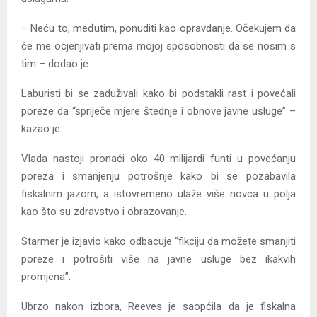
– Neću to, međutim, ponuditi kao opravdanje. Očekujem da
će me ocjenjivati ​​prema mojoj sposobnosti da se nosim s
tim – dodao je.
Laburisti bi se zaduživali kako bi podstakli rast i povećali
poreze da “spriječe mjere štednje i obnove javne usluge” –
kazao je.
Vlada nastoji pronaći oko 40 milijardi funti u povećanju
poreza i smanjenju potrošnje kako bi se pozabavila
fiskalnim jazom, a istovremeno ulaže više novca u polja
kao što su zdravstvo i obrazovanje.
Starmer je izjavio kako odbacuje “fikciju da možete smanjiti
poreze i potrošiti više na javne usluge bez ikakvih
promjena”.
Ubrzo nakon izbora, Reeves je saopćila da je fiskalna