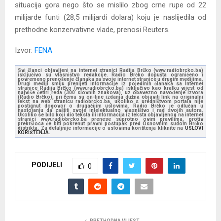
situacija gora nego što se mislilo zbog crne rupe od 22
milijarde funti (28,5 milijardi dolara) koju je naslijedila od
prethodne konzervativne vlade, prenosi Reuters.
Izvor:
FENA
Svi članci objavljeni na internet stranici Radija Brčko (www.radiobrcko.ba)
isključivo su vlasništvo redakcije. Radio Brčko dopušta ograničeno i
povremeno prenošenje članaka sa svoje internet stranice u drugim medijima.
Drugi mediji smiju prenijeti informacije iz pojedinih članaka sa Internet
stranice Radija Brčko (www.radiobrcko.ba) isključivo kao kratku vijest od
najviše četiri reda (300 slovnih znakova), uz obavezno navođenje izvora
(Radio Brčko), pri čemu su on-line izdanja dužna objaviti link na originalni
tekst na web stranicu radiobrcko.ba, ukoliko s uredništvom portala nije
postignut dogovor o drugačijim uslovima. Radio Brčko je odlučan u
nastojanju da zaštiti svoje intelektualno vlasništvo i rad svojih autora.
Ukoliko se bilo koji dio teksta ili informacija iz teksta objavljenog na internet
stranici www.radiobrcko.ba prenese suprotno ovim pravilima, protiv
prekršioca će biti pokrenut pravni postupak pred Osnovnim sudom Brčko
distrikta. Za detaljnije informacije o uslovima korištenja kliknite na
USLOVI
KORIŠTENJA.
PODIJELI
0
PRETHODNA VIJEST