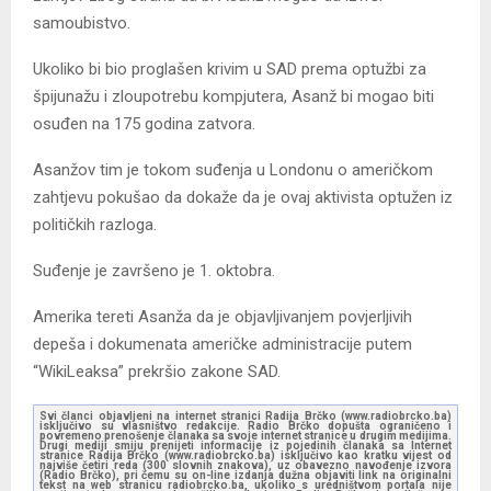
samoubistvo.
Ukoliko bi bio proglašen krivim u SAD prema optužbi za
špijunažu i zloupotrebu kompjutera, Asanž bi mogao biti
osuđen na 175 godina zatvora.
Asanžov tim je tokom suđenja u Londonu o američkom
zahtjevu pokušao da dokaže da je ovaj aktivista optužen iz
političkih razloga.
Suđenje je završeno je 1. oktobra.
Amerika tereti Asanža da je objavljivanjem povjerljivih
depeša i dokumenata američke administracije putem
“WikiLeaksa” prekršio zakone SAD.
Svi članci objavljeni na internet stranici Radija Brčko (www.radiobrcko.ba)
isključivo su vlasništvo redakcije. Radio Brčko dopušta ograničeno i
povremeno prenošenje članaka sa svoje internet stranice u drugim medijima.
Drugi mediji smiju prenijeti informacije iz pojedinih članaka sa Internet
stranice Radija Brčko (www.radiobrcko.ba) isključivo kao kratku vijest od
najviše četiri reda (300 slovnih znakova), uz obavezno navođenje izvora
(Radio Brčko), pri čemu su on-line izdanja dužna objaviti link na originalni
tekst na web stranicu radiobrcko.ba, ukoliko s uredništvom portala nije