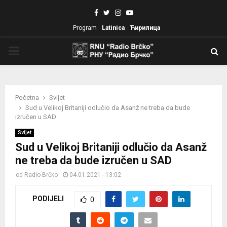
Facebook
Twitter
Instagram
Youtube
Program
Latinica
Ћирилица
PRIMARY
MENU
Početna
Svijet
Sud u Velikoj Britaniji odlučio da Asanž ne treba da bude
izručen u SAD
Svijet
Sud u Velikoj Britaniji odlučio da Asanž
ne treba da bude izručen u SAD
od
Radio Brčko
04.01.2021 - 13:02
PODIJELI
0