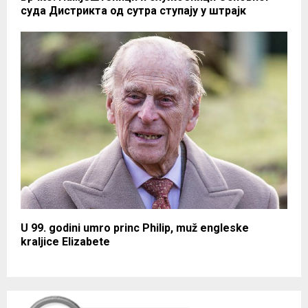
суда Дистрикта од сутра ступају у штрајк
U 99. godini umro princ Philip, muž engleske
kraljice Elizabete