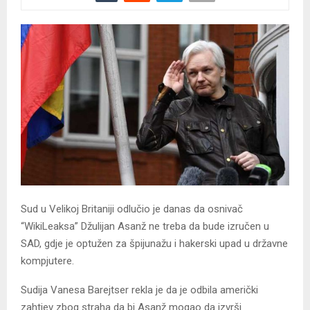
Sud u Velikoj Britaniji odlučio je danas da osnivač
“WikiLeaksa” Džulijan Asanž ne treba da bude izručen u
SAD, gdje je optužen za špijunažu i hakerski upad u državne
kompjutere.
Sudija Vanesa Barejtser rekla je da je odbila američki
zahtjev zbog straha da bi Asanž mogao da izvrši