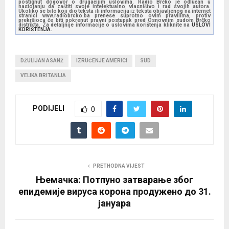
postignut dogovor o drugačijim uslovima. Radio Brčko je odlučan u
nastojanju da zaštiti svoje intelektualno vlasništvo i rad svojih autora.
Ukoliko se bilo koji dio teksta ili informacija iz teksta objavljenog na internet
stranici www.radiobrcko.ba prenese suprotno ovim pravilima, protiv
prekršioca će biti pokrenut pravni postupak pred Osnovnim sudom Brčko
distrikta. Za detaljnije informacije o uslovima korištenja kliknite na
USLOVI
KORIŠTENJA.
DŽULIJAN ASANŽ
IZRUČENJE AMERICI
SUD
VELIKA BRITANIJA
PODIJELI
0
PRETHODNA VIJEST
Њемачка: Потпуно затварање због
епидемије вируса корона продужено до 31.
јануара