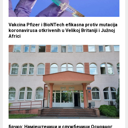
Vakcina Pfizer i BioNTech efikasna protiv mutacija
koronavirusa otkrivenih u Velikoj Britaniji i Južnoj
Africi
Брчко: Намјештеници и службеници Основног