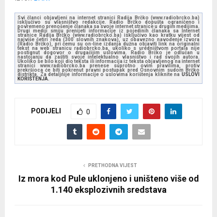
Svi članci objavljeni na internet stranici Radija Brčko (www.radiobrcko.ba)
isključivo su vlasništvo redakcije. Radio Brčko dopušta ograničeno i
povremeno prenošenje članaka sa svoje internet stranice u drugim medijima.
Drugi mediji smiju prenijeti informacije iz pojedinih članaka sa Internet
stranice Radija Brčko (www.radiobrcko.ba) isključivo kao kratku vijest od
najviše četiri reda (300 slovnih znakova), uz obavezno navođenje izvora
(Radio Brčko), pri čemu su on-line izdanja dužna objaviti link na originalni
tekst na web stranicu radiobrcko.ba, ukoliko s uredništvom portala nije
postignut dogovor o drugačijim uslovima. Radio Brčko je odlučan u
nastojanju da zaštiti svoje intelektualno vlasništvo i rad svojih autora.
Ukoliko se bilo koji dio teksta ili informacija iz teksta objavljenog na internet
stranici www.radiobrcko.ba prenese suprotno ovim pravilima, protiv
prekršioca će biti pokrenut pravni postupak pred Osnovnim sudom Brčko
distrikta. Za detaljnije informacije o uslovima korištenja kliknite na
USLOVI
KORIŠTENJA.
PODIJELI
0
PRETHODNA VIJEST
Iz mora kod Pule uklonjeno i uništeno više od
1.140 eksplozivnih sredstava