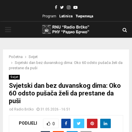
Facebook
Twitter
Instagram
Youtube
Program
Latinica
Ћирилица
PRIMARY
MENU
Početna
Svijet
Svjetski dan bez duvanskog dima: Oko 60 odsto pušača želi da
prestane da puši
Svijet
Svjetski dan bez duvanskog dima: Oko
60 odsto pušača želi da prestane da
puši
od
Radio Brčko
31.05.2026 - 16:51
PODIJELI
0