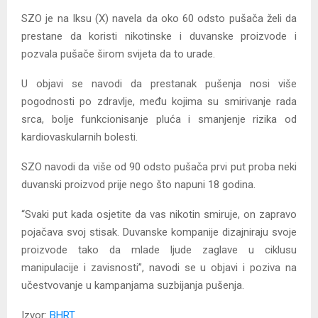
SZO je na Iksu (X) navela da oko 60 odsto pušača želi da
prestane da koristi nikotinske i duvanske proizvode i
pozvala pušače širom svijeta da to urade.
U objavi se navodi da prestanak pušenja nosi više
pogodnosti po zdravlje, među kojima su smirivanje rada
srca, bolje funkcionisanje pluća i smanjenje rizika od
kardiovaskularnih bolesti.
SZO navodi da više od 90 odsto pušača prvi put proba neki
duvanski proizvod prije nego što napuni 18 godina.
“Svaki put kada osjetite da vas nikotin smiruje, on zapravo
pojačava svoj stisak. Duvanske kompanije dizajniraju svoje
proizvode tako da mlade ljude zaglave u ciklusu
manipulacije i zavisnosti”, navodi se u objavi i poziva na
učestvovanje u kampanjama suzbijanja pušenja.
Izvor:
BHRT